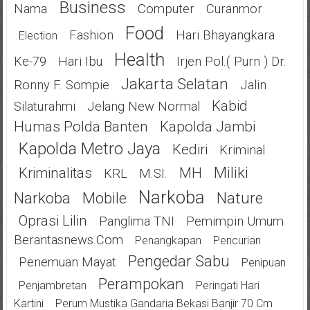
Business
Nama
Computer
Curanmor
Food
Fashion
Hari Bhayangkara
Election
Health
Ke-79
Hari Ibu
Irjen Pol.( Purn ) Dr.
Jakarta Selatan
Ronny F. Sompie
Jalin
Kabid
Silaturahmi
Jelang New Normal
Humas Polda Banten
Kapolda Jambi
Kapolda Metro Jaya
Kediri
Kriminal
Miliki
Kriminalitas
MH
KRL
M.SI.
Narkoba
Narkoba
Mobile
Nature
Oprasi Lilin
Panglima TNI
Pemimpin Umum
Berantasnews.com
Penangkapan
Pencurian
Pengedar Sabu
Penemuan Mayat
Penipuan
Perampokan
Penjambretan
Peringati Hari
Kartini
Perum Mustika Gandaria Bekasi Banjir 70 Cm