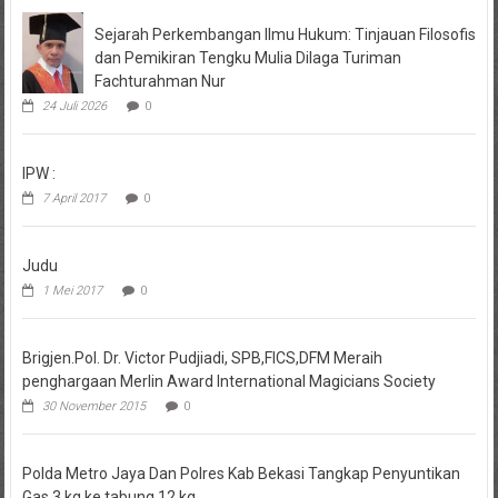
Sejarah Perkembangan Ilmu Hukum: Tinjauan Filosofis
dan Pemikiran Tengku Mulia Dilaga Turiman
Fachturahman Nur
24 Juli 2026
0
IPW :
7 April 2017
0
Judu
1 Mei 2017
0
Brigjen.Pol. Dr. Victor Pudjiadi, SPB,FICS,DFM Meraih
penghargaan Merlin Award International Magicians Society
30 November 2015
0
Polda Metro Jaya Dan Polres Kab Bekasi Tangkap Penyuntikan
Gas 3 kg ke tabung 12 kg