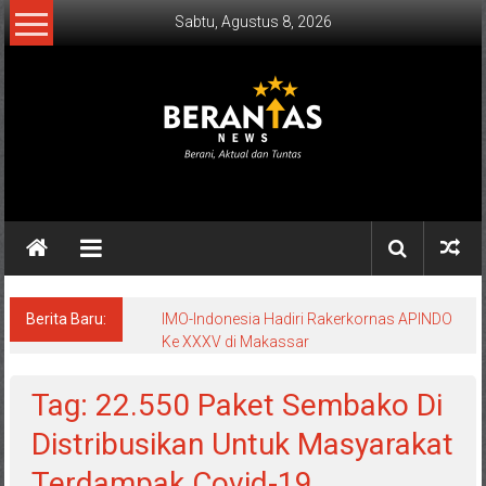
Lompat
Sabtu, Agustus 8, 2026
ke
konten
BERANTAS
NEWS
Berani,
Aktual
&
Berita Baru:
IMO-Indonesia Hadiri Rakerkornas APINDO
Ke XXXV di Makassar
Tuntas.
Tag: 22.550 Paket Sembako Di
Distribusikan Untuk Masyarakat
Terdampak Covid-19