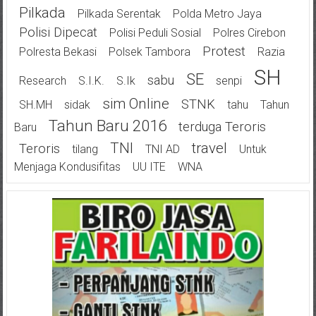
Pilkada
Pilkada Serentak
Polda Metro Jaya
Polisi Dipecat
Polisi Peduli Sosial
Polres Cirebon
Protest
Polresta Bekasi
Polsek Tambora
Razia
SH
SE
Sabu
Research
S.I.K.
S.Ik
Senpi
Sim Online
STNK
SH.MH
Sidak
Tahu
Tahun
Tahun Baru 2016
Terduga Teroris
Baru
TNI
Travel
Teroris
Tilang
TNI AD
Untuk
Menjaga Kondusifitas
UU ITE
WNA