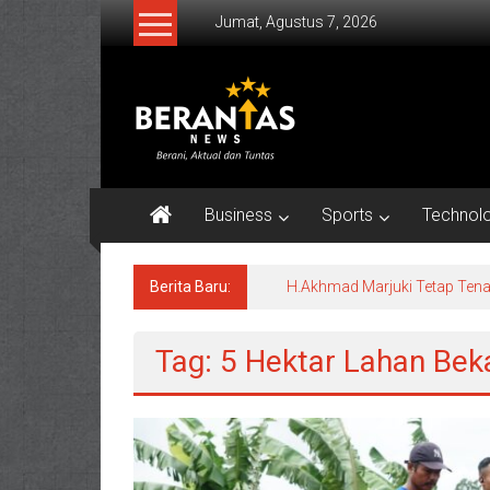
Lompat
Jumat, Agustus 7, 2026
ke
konten
BERANTAS
NEWS
Berani,
Aktual
Business
Sports
Technol
&
Tuntas.
Berita Baru:
H.Akhmad Marjuki Tetap Tena
Tag: 5 Hektar Lahan Bek