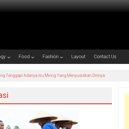
ogy
Food
Fashion
Layout
Contact Us
ng Tanggapi Adanya Isu Miring Yang Menyudutkan Dirinya
asi