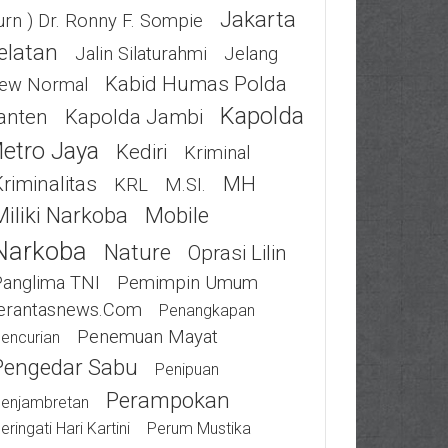
Jakarta
urn ) Dr. Ronny F. Sompie
elatan
Jalin Silaturahmi
Jelang
Kabid Humas Polda
ew Normal
Kapolda
anten
Kapolda Jambi
etro Jaya
Kediri
Kriminal
riminalitas
MH
KRL
M.SI.
Miliki Narkoba
Mobile
Narkoba
Nature
Oprasi Lilin
Panglima TNI
Pemimpin Umum
erantasnews.com
Penangkapan
Penemuan Mayat
encurian
Pengedar Sabu
Penipuan
Perampokan
enjambretan
eringati Hari Kartini
Perum Mustika