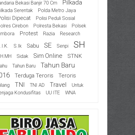
Pilkada
ndaria Bekasi Banjir 70 Cm
ilkada Serentak
Polda Metro Jaya
olisi Dipecat
Polisi Peduli Sosial
olres Cirebon
Polresta Bekasi
Polsek
Protest
ambora
Razia
Research
SH
SE
Sabu
.I.K.
S.Ik
Senpi
Sim Online
STNK
SH.MH
Sidak
Tahun Baru
ahu
Tahun Baru
016
Terduga Teroris
Teroris
TNI
Travel
ilang
TNI AD
Untuk
njaga Kondusifitas
UU ITE
WNA