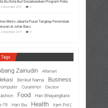
tis Ibu Kota Ikut Sosialisasikan Program Polisi
2 Desember 2015
0
lres Metro Jakarta Pusat Tangkap Penembak
wuran di Johar Baru
2 Desember 2015
0
Tags
Abang Zainudin
Alfamart
Business
Bekasi
Berikut Nama
Computer
Curanmor
Election
Food
Fashion
Hari Bhayangkara
Health
e-79
Hari Ibu
Irjen Pol.(