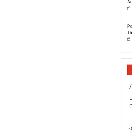
Ar
Po
Ta
K