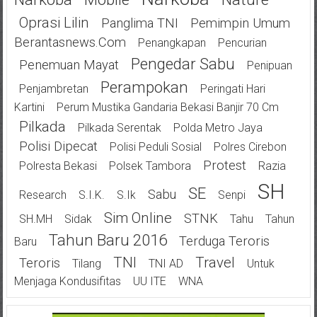
Oprasi Lilin
Panglima TNI
Pemimpin Umum
Berantasnews.com
Penangkapan
Pencurian
Pengedar Sabu
Penemuan Mayat
Penipuan
Perampokan
Penjambretan
Peringati Hari
Kartini
Perum Mustika Gandaria Bekasi Banjir 70 Cm
Pilkada
Pilkada Serentak
Polda Metro Jaya
Polisi Dipecat
Polisi Peduli Sosial
Polres Cirebon
Protest
Polresta Bekasi
Polsek Tambora
Razia
SH
SE
Sabu
Research
S.I.K.
S.Ik
Senpi
Sim Online
STNK
SH.MH
Sidak
Tahu
Tahun
Tahun Baru 2016
Terduga Teroris
Baru
TNI
Travel
Teroris
Tilang
TNI AD
Untuk
Menjaga Kondusifitas
UU ITE
WNA