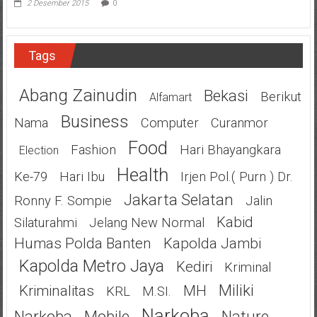
2 Desember 2015
0
Tags
Abang Zainudin
Bekasi
Berikut
Alfamart
Business
Nama
Computer
Curanmor
Food
Fashion
Hari Bhayangkara
Election
Health
Ke-79
Hari Ibu
Irjen Pol.( Purn ) Dr.
Jakarta Selatan
Ronny F. Sompie
Jalin
Kabid
Silaturahmi
Jelang New Normal
Humas Polda Banten
Kapolda Jambi
Kapolda Metro Jaya
Kediri
Kriminal
Miliki
Kriminalitas
MH
KRL
M.SI.
Narkoba
Narkoba
Mobile
Nature