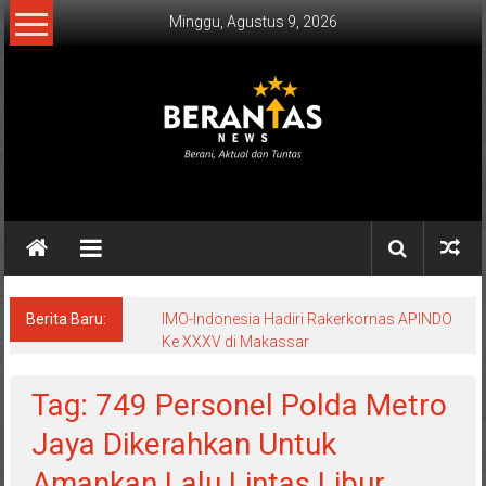
Lompat
Minggu, Agustus 9, 2026
ke
konten
BERANTAS
NEWS
Berani,
Aktual
&
Berita Baru:
IMO-Indonesia Hadiri Rakerkornas APINDO
Ke XXXV di Makassar
Tuntas.
Tag: 749 Personel Polda Metro
Jaya Dikerahkan Untuk
Amankan Lalu Lintas Libur