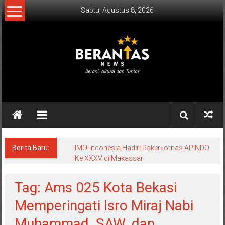
Lompat
Sabtu, Agustus 8, 2026
ke
konten
BERANTAS
NEWS
Berani,
Aktual
&
Berita Baru:
IMO-Indonesia Hadiri Rakerkornas APINDO
Ke XXXV di Makassar
Tuntas.
Tag: Ams 025 Kota Bekasi
Memperingati Isro Miraj Nabi
Muhammad. SAW. dan