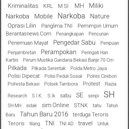
Miliki
Kriminalitas
MH
KRL
M.SI.
Narkoba
Narkoba
Mobile
Nature
Oprasi Lilin
Panglima TNI
Pemimpin Umum
Berantasnews.com
Penangkapan
Pencurian
Pengedar Sabu
Penemuan Mayat
Penipuan
Perampokan
Penjambretan
Peringati Hari
Kartini
Perum Mustika Gandaria Bekasi Banjir 70 Cm
Pilkada
Pilkada Serentak
Polda Metro Jaya
Polisi Dipecat
Polisi Peduli Sosial
Polres Cirebon
Protest
Polresta Bekasi
Polsek Tambora
Razia
SH
SE
Sabu
Research
S.I.K.
S.Ik
Senpi
Sim Online
STNK
SH.MH
Sidak
Tahu
Tahun
Tahun Baru 2016
Terduga Teroris
Baru
TNI
Travel
Teroris
Tilang
TNI AD
Untuk