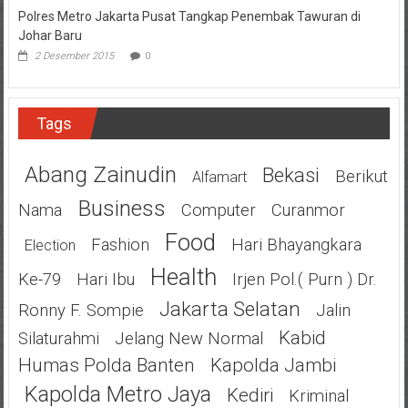
Polres Metro Jakarta Pusat Tangkap Penembak Tawuran di
Johar Baru
2 Desember 2015
0
Tags
Abang Zainudin
Bekasi
Berikut
Alfamart
Business
Nama
Computer
Curanmor
Food
Fashion
Hari Bhayangkara
Election
Health
Ke-79
Hari Ibu
Irjen Pol.( Purn ) Dr.
Jakarta Selatan
Ronny F. Sompie
Jalin
Kabid
Silaturahmi
Jelang New Normal
Humas Polda Banten
Kapolda Jambi
Kapolda Metro Jaya
Kediri
Kriminal