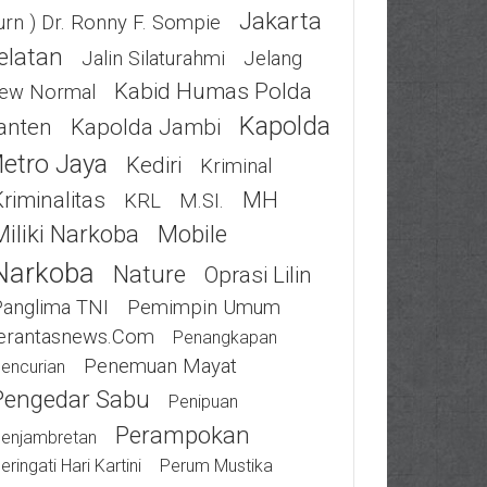
Jakarta
urn ) Dr. Ronny F. Sompie
elatan
Jalin Silaturahmi
Jelang
Kabid Humas Polda
ew Normal
Kapolda
anten
Kapolda Jambi
etro Jaya
Kediri
Kriminal
riminalitas
MH
KRL
M.SI.
Miliki Narkoba
Mobile
Narkoba
Nature
Oprasi Lilin
Panglima TNI
Pemimpin Umum
erantasnews.com
Penangkapan
Penemuan Mayat
encurian
Pengedar Sabu
Penipuan
Perampokan
enjambretan
eringati Hari Kartini
Perum Mustika