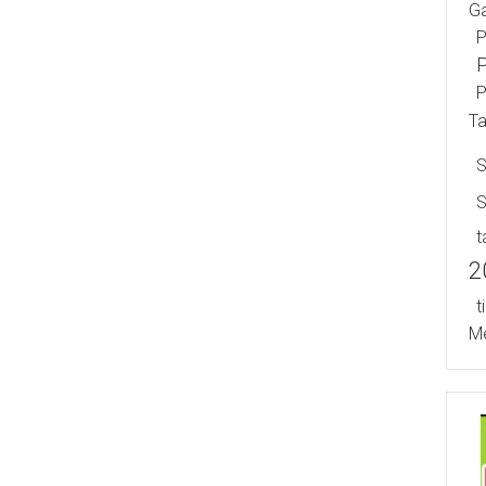
Ga
P
P
P
T
S
T
2
T
Me