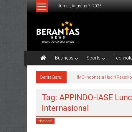
Lompat
Jumat, Agustus 7, 2026
ke
konten
BERANTAS
NEWS
Berani,
Aktual
Business
Sports
Technol
&
Tuntas.
Berita Baru:
IMO-Indonesia Hadiri Raker
Tag: APPINDO-IASE Lunc
Internasional
Nasional