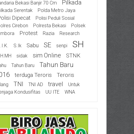
Pilkada
ndaria Bekasi Banjir 70 Cm
ilkada Serentak
Polda Metro Jaya
olisi Dipecat
Polisi Peduli Sosial
olres Cirebon
Polresta Bekasi
Polsek
Protest
ambora
Razia
Research
SH
SE
Sabu
.I.K.
S.Ik
Senpi
Sim Online
STNK
SH.MH
Sidak
Tahun Baru
ahu
Tahun Baru
016
Terduga Teroris
Teroris
TNI
Travel
ilang
TNI AD
Untuk
njaga Kondusifitas
UU ITE
WNA