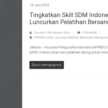
19 Juni 2025
Tingkatkan Skill SDM Indone
Luncurkan Pelatihan Bersand
Diposkan Oleh:Bawaan Situs
0 Komentar
APPINDO-IASE Luncurkan Pelatihan Bersandar Internasion
Jakarta – Asosiasi Pengusaha Indonesia (APINDO) b
(IASE) meluncurkan seri pelatihan daring untuk men
Baca selengkapnya