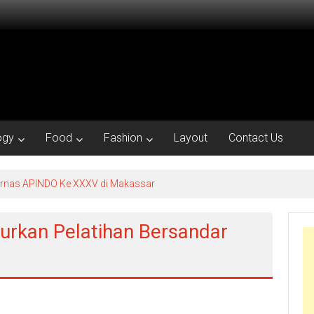
ogy
Food
Fashion
Layout
Contact Us
kornas APINDO Ke XXXV di Makassar
urkan Pelatihan Bersandar