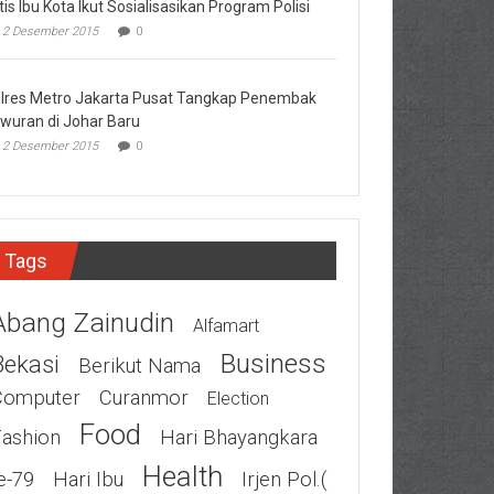
tis Ibu Kota Ikut Sosialisasikan Program Polisi
2 Desember 2015
0
lres Metro Jakarta Pusat Tangkap Penembak
wuran di Johar Baru
2 Desember 2015
0
Tags
Abang Zainudin
Alfamart
Business
Bekasi
Berikut Nama
Computer
Curanmor
Election
Food
Fashion
Hari Bhayangkara
Health
e-79
Hari Ibu
Irjen Pol.(