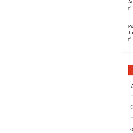
Ar
Po
Ta
K