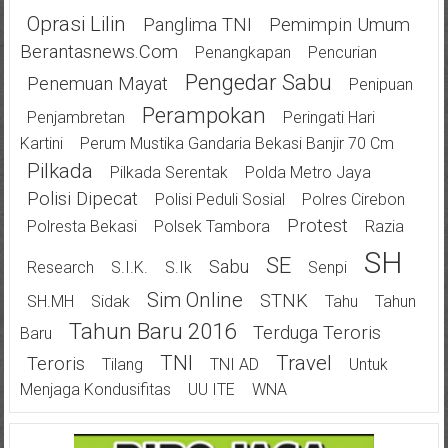
Oprasi Lilin
Panglima TNI
Pemimpin Umum
Berantasnews.com
Penangkapan
Pencurian
Pengedar Sabu
Penemuan Mayat
Penipuan
Perampokan
Penjambretan
Peringati Hari
Kartini
Perum Mustika Gandaria Bekasi Banjir 70 Cm
Pilkada
Pilkada Serentak
Polda Metro Jaya
Polisi Dipecat
Polisi Peduli Sosial
Polres Cirebon
Protest
Polresta Bekasi
Polsek Tambora
Razia
SH
SE
Sabu
Research
S.I.K.
S.Ik
Senpi
Sim Online
STNK
SH.MH
Sidak
Tahu
Tahun
Tahun Baru 2016
Terduga Teroris
Baru
TNI
Travel
Teroris
Tilang
TNI AD
Untuk
Menjaga Kondusifitas
UU ITE
WNA