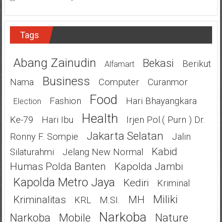
Tags
Abang Zainudin
Bekasi
Berikut
Alfamart
Business
Nama
Computer
Curanmor
Food
Fashion
Hari Bhayangkara
Election
Health
Ke-79
Hari Ibu
Irjen Pol.( Purn ) Dr.
Jakarta Selatan
Ronny F. Sompie
Jalin
Kabid
Silaturahmi
Jelang New Normal
Humas Polda Banten
Kapolda Jambi
Kapolda Metro Jaya
Kediri
Kriminal
Miliki
Kriminalitas
MH
KRL
M.SI.
Narkoba
Narkoba
Mobile
Nature