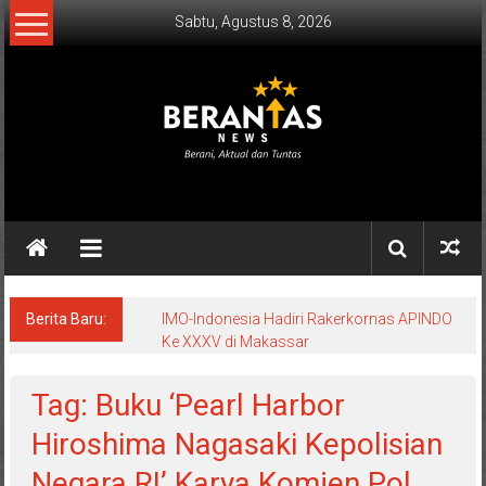
Lompat
Sabtu, Agustus 8, 2026
ke
konten
BERANTAS
NEWS
Berani,
Aktual
&
Berita Baru:
IMO-Indonesia Hadiri Rakerkornas APINDO
Ke XXXV di Makassar
Tuntas.
Tag: Buku ‘Pearl Harbor
Hiroshima Nagasaki Kepolisian
Negara RI’ Karya Komjen Pol