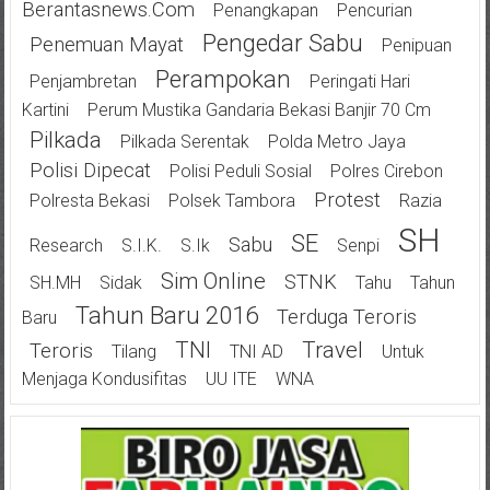
Berantasnews.com
Penangkapan
Pencurian
Pengedar Sabu
Penemuan Mayat
Penipuan
Perampokan
Penjambretan
Peringati Hari
Kartini
Perum Mustika Gandaria Bekasi Banjir 70 Cm
Pilkada
Pilkada Serentak
Polda Metro Jaya
Polisi Dipecat
Polisi Peduli Sosial
Polres Cirebon
Protest
Polresta Bekasi
Polsek Tambora
Razia
SH
SE
Sabu
Research
S.I.K.
S.Ik
Senpi
Sim Online
STNK
SH.MH
Sidak
Tahu
Tahun
Tahun Baru 2016
Terduga Teroris
Baru
TNI
Travel
Teroris
Tilang
TNI AD
Untuk
Menjaga Kondusifitas
UU ITE
WNA