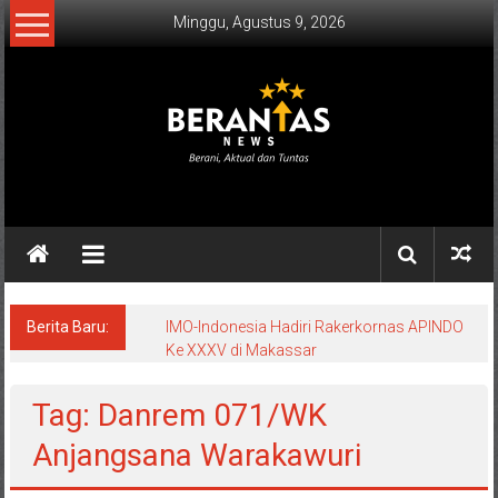
Lompat
Minggu, Agustus 9, 2026
ke
konten
BERANTAS
NEWS
Berani,
Aktual
&
Berita Baru:
IMO-Indonesia Hadiri Rakerkornas APINDO
Ke XXXV di Makassar
Tuntas.
Tag: Danrem 071/WK
Anjangsana Warakawuri