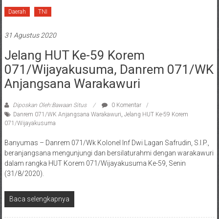
Daerah
TNI
31 Agustus 2020
Jelang HUT Ke-59 Korem
071/Wijayakusuma, Danrem 071/WK
Anjangsana Warakawuri
Diposkan Oleh:Bawaan Situs
0 Komentar
Danrem 071/WK Anjangsana Warakawuri
,
Jelang HUT Ke-59 Korem
071/Wijayakusuma
Banyumas – Danrem 071/Wk Kolonel Inf Dwi Lagan Safrudin, S.I.P.,
beranjangsana mengunjungi dan bersilaturahmi dengan warakawuri
dalam rangka HUT Korem 071/Wijayakusuma Ke-59, Senin
(31/8/2020).
Baca selengkapnya