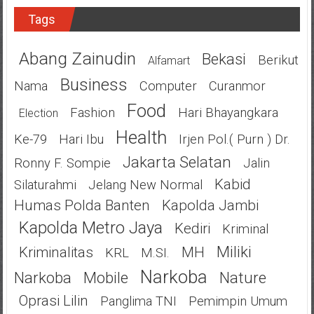
Tags
Abang Zainudin
Bekasi
Berikut
Alfamart
Business
Nama
Computer
Curanmor
Food
Fashion
Hari Bhayangkara
Election
Health
Ke-79
Hari Ibu
Irjen Pol.( Purn ) Dr.
Jakarta Selatan
Ronny F. Sompie
Jalin
Kabid
Silaturahmi
Jelang New Normal
Humas Polda Banten
Kapolda Jambi
Kapolda Metro Jaya
Kediri
Kriminal
Miliki
Kriminalitas
MH
KRL
M.SI.
Narkoba
Narkoba
Mobile
Nature
Oprasi Lilin
Panglima TNI
Pemimpin Umum