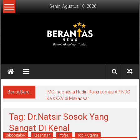
Lompat
Senin, Agustus 10, 2026
ke
konten
BERANTAS
NEWS
Berani,
Aktual
&
Berita Baru:
IMO-Indonesia Hadiri Rakerkornas APINDO
Ke XXXV di Makassar
Tuntas.
Tag: Dr.Natsir Sosok Yang
Sangat Di Kenal
Jabodetabek
Kesehatan
Profesi
Topik Utama