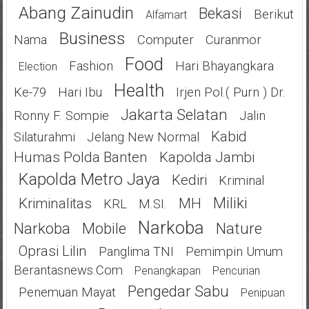
Abang Zainudin
Bekasi
Berikut
Alfamart
Business
Nama
Computer
Curanmor
Food
Fashion
Hari Bhayangkara
Election
Health
Ke-79
Hari Ibu
Irjen Pol.( Purn ) Dr.
Jakarta Selatan
Ronny F. Sompie
Jalin
Kabid
Silaturahmi
Jelang New Normal
Humas Polda Banten
Kapolda Jambi
Kapolda Metro Jaya
Kediri
Kriminal
Miliki
Kriminalitas
MH
KRL
M.SI.
Narkoba
Narkoba
Mobile
Nature
Oprasi Lilin
Panglima TNI
Pemimpin Umum
Berantasnews.com
Penangkapan
Pencurian
Pengedar Sabu
Penemuan Mayat
Penipuan