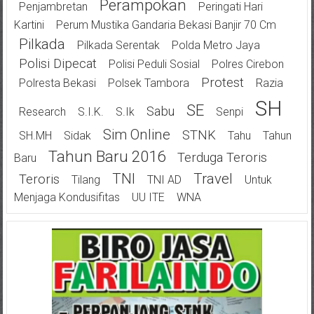
Perampokan
Penjambretan
Peringati Hari
Kartini
Perum Mustika Gandaria Bekasi Banjir 70 Cm
Pilkada
Pilkada Serentak
Polda Metro Jaya
Polisi Dipecat
Polisi Peduli Sosial
Polres Cirebon
Protest
Polresta Bekasi
Polsek Tambora
Razia
SH
SE
Sabu
Research
S.I.K.
S.Ik
Senpi
Sim Online
STNK
SH.MH
Sidak
Tahu
Tahun
Tahun Baru 2016
Terduga Teroris
Baru
TNI
Travel
Teroris
Tilang
TNI AD
Untuk
Menjaga Kondusifitas
UU ITE
WNA