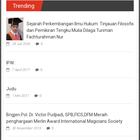
Trending
Sejarah Perkembangan Ilmu Hukum: Tinjauan Filosofis
dan Pemikiran Tengku Mulia Dilaga Turiman
Fachturahman Nur
24 Juli 2026
0
IPW :
7 April 2017
0
Judu
1 Mei 2017
0
Brigjen.Pol. Dr. Victor Pudjiadi, SPB,FICS,DFM Meraih
penghargaan Merlin Award International Magicians Society
30 November 2015
0