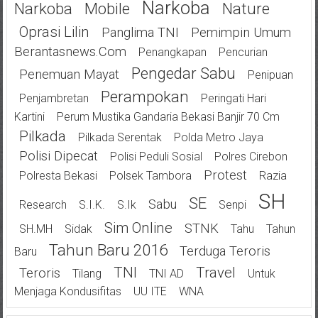
Narkoba
Narkoba
Mobile
Nature
Oprasi Lilin
Panglima TNI
Pemimpin Umum
Berantasnews.com
Penangkapan
Pencurian
Pengedar Sabu
Penemuan Mayat
Penipuan
Perampokan
Penjambretan
Peringati Hari
Kartini
Perum Mustika Gandaria Bekasi Banjir 70 Cm
Pilkada
Pilkada Serentak
Polda Metro Jaya
Polisi Dipecat
Polisi Peduli Sosial
Polres Cirebon
Protest
Polresta Bekasi
Polsek Tambora
Razia
SH
SE
Sabu
Research
S.I.K.
S.Ik
Senpi
Sim Online
STNK
SH.MH
Sidak
Tahu
Tahun
Tahun Baru 2016
Terduga Teroris
Baru
TNI
Travel
Teroris
Tilang
TNI AD
Untuk
Menjaga Kondusifitas
UU ITE
WNA