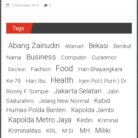
2 Desember 2015
0
Tags
Abang Zainudin
Bekasi
Berikut
Alfamart
Business
Nama
Computer
Curanmor
Food
Fashion
Hari Bhayangkara
Election
Health
Ke-79
Hari Ibu
Irjen Pol.( Purn ) Dr.
Jakarta Selatan
Ronny F. Sompie
Jalin
Kabid
Silaturahmi
Jelang New Normal
Humas Polda Banten
Kapolda Jambi
Kapolda Metro Jaya
Kediri
Kriminal
Miliki
Kriminalitas
MH
KRL
M.SI.