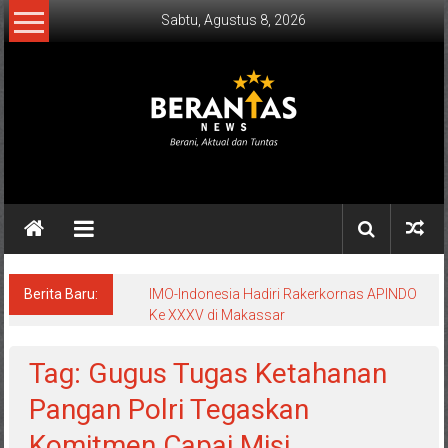
Lompat
Sabtu, Agustus 8, 2026
ke
konten
BERANTAS
NEWS
Berani,
Aktual
&
Berita Baru:
IMO-Indonesia Hadiri Rakerkornas APINDO
Ke XXXV di Makassar
Tuntas.
Tag: Gugus Tugas Ketahanan
Pangan Polri Tegaskan
Komitmen Capai Misi