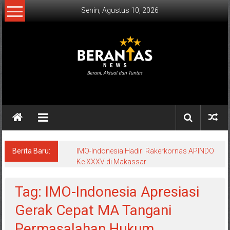
Lompat
Senin, Agustus 10, 2026
ke
konten
BERANTAS
NEWS
Berani,
Aktual
&
Berita Baru:
IMO-Indonesia Hadiri Rakerkornas APINDO
Ke XXXV di Makassar
Tuntas.
Tag: IMO-Indonesia Apresiasi
Gerak Cepat MA Tangani
Permasalahan Hukum