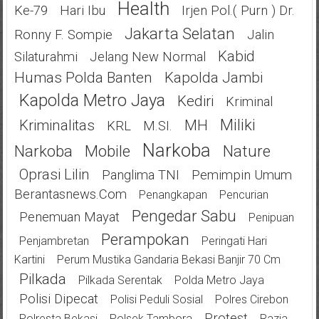
Health
Ke-79
Hari Ibu
Irjen Pol.( Purn ) Dr.
Jakarta Selatan
Ronny F. Sompie
Jalin
Kabid
Silaturahmi
Jelang New Normal
Humas Polda Banten
Kapolda Jambi
Kapolda Metro Jaya
Kediri
Kriminal
Miliki
Kriminalitas
MH
KRL
M.SI.
Narkoba
Narkoba
Mobile
Nature
Oprasi Lilin
Panglima TNI
Pemimpin Umum
Berantasnews.com
Penangkapan
Pencurian
Pengedar Sabu
Penemuan Mayat
Penipuan
Perampokan
Penjambretan
Peringati Hari
Kartini
Perum Mustika Gandaria Bekasi Banjir 70 Cm
Pilkada
Pilkada Serentak
Polda Metro Jaya
Polisi Dipecat
Polisi Peduli Sosial
Polres Cirebon
Protest
Polresta Bekasi
Polsek Tambora
Razia