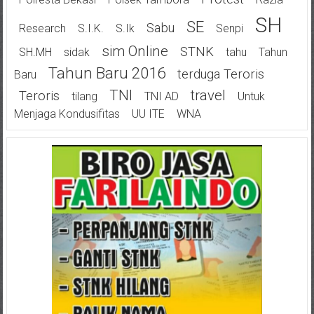
SH
SE
Sabu
Research
S.I.K.
S.Ik
Senpi
Sim Online
STNK
SH.MH
Sidak
Tahu
Tahun
Tahun Baru 2016
Terduga Teroris
Baru
TNI
Travel
Teroris
Tilang
TNI AD
Untuk
Menjaga Kondusifitas
UU ITE
WNA