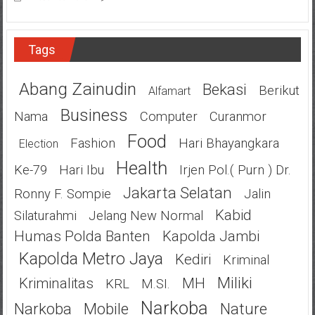
Tags
Abang Zainudin
Bekasi
Berikut
Alfamart
Business
Nama
Computer
Curanmor
Food
Fashion
Hari Bhayangkara
Election
Health
Ke-79
Hari Ibu
Irjen Pol.( Purn ) Dr.
Jakarta Selatan
Ronny F. Sompie
Jalin
Kabid
Silaturahmi
Jelang New Normal
Humas Polda Banten
Kapolda Jambi
Kapolda Metro Jaya
Kediri
Kriminal
Miliki
Kriminalitas
MH
KRL
M.SI.
Narkoba
Narkoba
Mobile
Nature