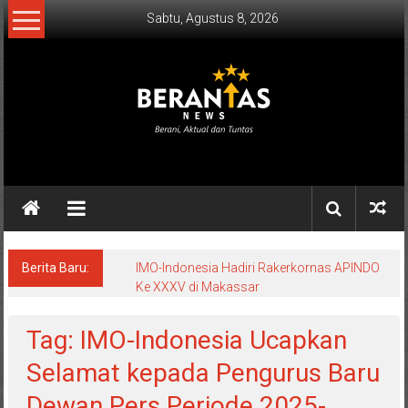
Lompat
Sabtu, Agustus 8, 2026
ke
konten
BERANTAS
NEWS
Berani,
Aktual
&
Berita Baru:
IMO-Indonesia Hadiri Rakerkornas APINDO
Ke XXXV di Makassar
Tuntas.
Tag: IMO-Indonesia Ucapkan
Selamat kepada Pengurus Baru
Dewan Pers Periode 2025-