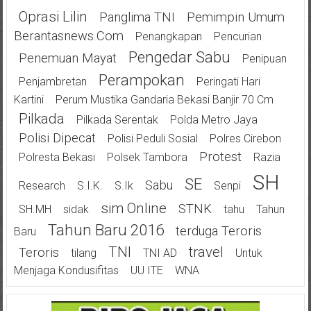
Oprasi Lilin
Panglima TNI
Pemimpin Umum
Berantasnews.com
Penangkapan
Pencurian
Pengedar Sabu
Penemuan Mayat
Penipuan
Perampokan
Penjambretan
Peringati Hari
Kartini
Perum Mustika Gandaria Bekasi Banjir 70 Cm
Pilkada
Pilkada Serentak
Polda Metro Jaya
Polisi Dipecat
Polisi Peduli Sosial
Polres Cirebon
Protest
Polresta Bekasi
Polsek Tambora
Razia
SH
SE
Sabu
Research
S.I.K.
S.Ik
Senpi
Sim Online
STNK
SH.MH
Sidak
Tahu
Tahun
Tahun Baru 2016
Terduga Teroris
Baru
TNI
Travel
Teroris
Tilang
TNI AD
Untuk
Menjaga Kondusifitas
UU ITE
WNA