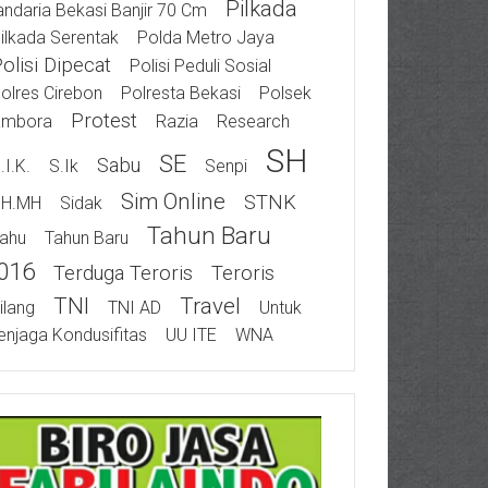
Pilkada
ndaria Bekasi Banjir 70 Cm
ilkada Serentak
Polda Metro Jaya
olisi Dipecat
Polisi Peduli Sosial
olres Cirebon
Polresta Bekasi
Polsek
Protest
ambora
Razia
Research
SH
SE
Sabu
.I.K.
S.Ik
Senpi
Sim Online
STNK
SH.MH
Sidak
Tahun Baru
ahu
Tahun Baru
016
Terduga Teroris
Teroris
TNI
Travel
ilang
TNI AD
Untuk
njaga Kondusifitas
UU ITE
WNA