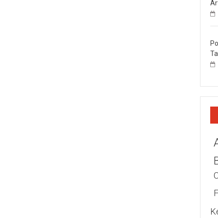
Ar
Po
Ta
K