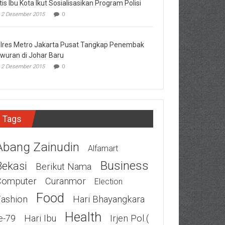
tis Ibu Kota Ikut Sosialisasikan Program Polisi
2 Desember 2015
0
lres Metro Jakarta Pusat Tangkap Penembak
wuran di Johar Baru
2 Desember 2015
0
Tags
Abang Zainudin
Alfamart
Business
Bekasi
Berikut Nama
Computer
Curanmor
Election
Food
Fashion
Hari Bhayangkara
Health
e-79
Hari Ibu
Irjen Pol.(