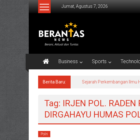
Lompat
Jumat, Agustus 7, 2026
ke
konten
BERANTAS
NEWS
Berani,
Aktual
Business
Sports
Technol
&
Tuntas.
Berita Baru:
Sejarah Perkembangan Ilmu H
Tag: IRJEN POL. RAD
DIRGAHAYU HUMAS POLR
Polri