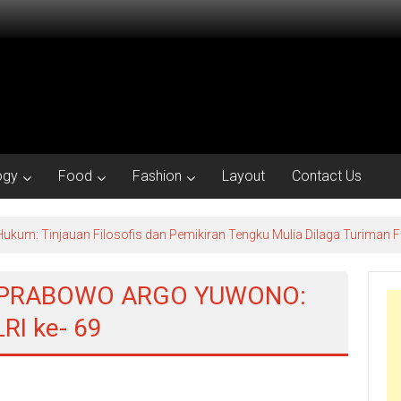
ogy
Food
Fashion
Layout
Contact Us
ukum: Tinjauan Filosofis dan Pemikiran Tengku Mulia Dilaga Turiman
EN PRABOWO ARGO YUWONO:
I ke- 69