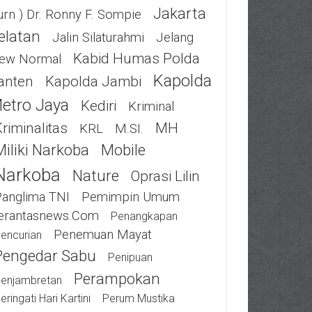
Jakarta
urn ) Dr. Ronny F. Sompie
elatan
Jalin Silaturahmi
Jelang
Kabid Humas Polda
ew Normal
Kapolda
anten
Kapolda Jambi
etro Jaya
Kediri
Kriminal
riminalitas
MH
KRL
M.SI.
Miliki Narkoba
Mobile
Narkoba
Nature
Oprasi Lilin
Panglima TNI
Pemimpin Umum
erantasnews.com
Penangkapan
Penemuan Mayat
encurian
Pengedar Sabu
Penipuan
Perampokan
enjambretan
eringati Hari Kartini
Perum Mustika