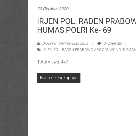
29 Oktober 2020
IRJEN POL. RADEN PRABO
HUMAS POLRI Ke- 69
Diposkan Oleh:Bawaan Situs
0 Komentar
IRJEN POL. RADEN PRABOWO ARGO YUWONO: DIRGAHA
Total Views: 447
Baca selengkapnya