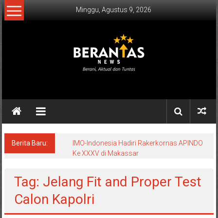
Lompat
Minggu, Agustus 9, 2026
ke
konten
BERANTAS
NEWS
Berani,
Aktual
&
Berita Baru:
IMO-Indonesia Hadiri Rakerkornas APINDO
Ke XXXV di Makassar
Tuntas.
Tag: Jelang Fit and Proper Test
Calon Kapolri