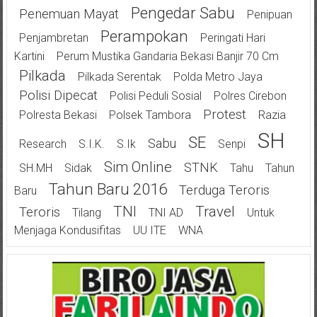
Pengedar Sabu
Penemuan Mayat
Penipuan
Perampokan
Penjambretan
Peringati Hari
Kartini
Perum Mustika Gandaria Bekasi Banjir 70 Cm
Pilkada
Pilkada Serentak
Polda Metro Jaya
Polisi Dipecat
Polisi Peduli Sosial
Polres Cirebon
Protest
Polresta Bekasi
Polsek Tambora
Razia
SH
SE
Sabu
Research
S.I.K.
S.Ik
Senpi
Sim Online
STNK
SH.MH
Sidak
Tahu
Tahun
Tahun Baru 2016
Terduga Teroris
Baru
TNI
Travel
Teroris
Tilang
TNI AD
Untuk
Menjaga Kondusifitas
UU ITE
WNA