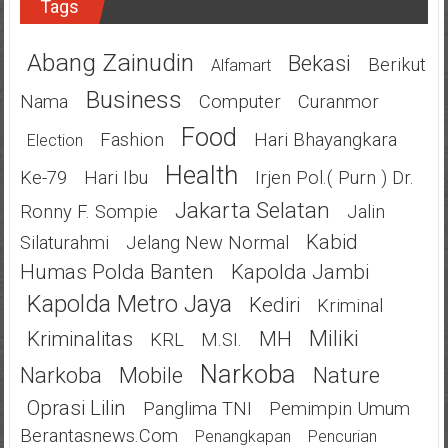
Tags
Abang Zainudin
Bekasi
Berikut
Alfamart
Business
Nama
Computer
Curanmor
Food
Fashion
Hari Bhayangkara
Election
Health
Ke-79
Hari Ibu
Irjen Pol.( Purn ) Dr.
Jakarta Selatan
Ronny F. Sompie
Jalin
Kabid
Silaturahmi
Jelang New Normal
Humas Polda Banten
Kapolda Jambi
Kapolda Metro Jaya
Kediri
Kriminal
Miliki
Kriminalitas
MH
KRL
M.SI.
Narkoba
Narkoba
Mobile
Nature
Oprasi Lilin
Panglima TNI
Pemimpin Umum
Berantasnews.com
Penangkapan
Pencurian