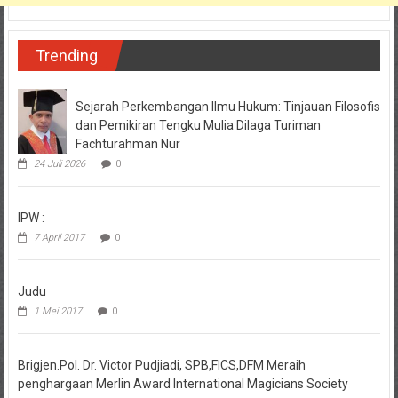
Trending
Sejarah Perkembangan Ilmu Hukum: Tinjauan Filosofis
dan Pemikiran Tengku Mulia Dilaga Turiman
Fachturahman Nur
24 Juli 2026
0
IPW :
7 April 2017
0
Judu
1 Mei 2017
0
Brigjen.Pol. Dr. Victor Pudjiadi, SPB,FICS,DFM Meraih
penghargaan Merlin Award International Magicians Society