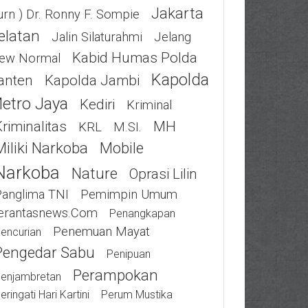
Jakarta
urn ) Dr. Ronny F. Sompie
elatan
Jalin Silaturahmi
Jelang
Kabid Humas Polda
ew Normal
Kapolda
anten
Kapolda Jambi
etro Jaya
Kediri
Kriminal
riminalitas
MH
KRL
M.SI.
Miliki Narkoba
Mobile
Narkoba
Nature
Oprasi Lilin
Panglima TNI
Pemimpin Umum
erantasnews.com
Penangkapan
Penemuan Mayat
encurian
Pengedar Sabu
Penipuan
Perampokan
enjambretan
eringati Hari Kartini
Perum Mustika