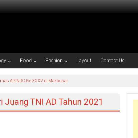
ogy
Food
Fashion
Layout
Contact Us
kornas APINDO Ke XXXV di Makassar
ari Juang TNI AD Tahun 2021