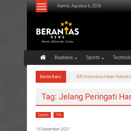
Lompat
Kamis, Agustus 6, 2026
ke
konten
BERANTAS
NEWS
Berani,
Aktual
Business
Sports
Technol
&
Tuntas.
Berita Baru:
IMO-Indonesia Hadiri Raker
Tag: Jelang Peringati H
Daerah
TNI
15 Desember 2021