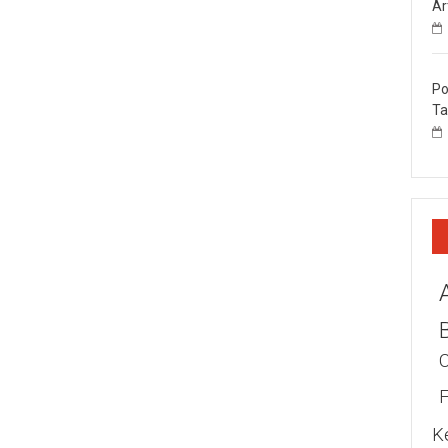
Ar
Po
Ta
K