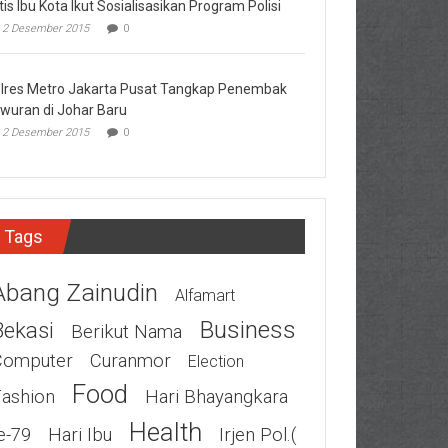
tis Ibu Kota Ikut Sosialisasikan Program Polisi
2 Desember 2015
0
lres Metro Jakarta Pusat Tangkap Penembak
wuran di Johar Baru
2 Desember 2015
0
Tags
Abang Zainudin
Alfamart
Business
Bekasi
Berikut Nama
Computer
Curanmor
Election
Food
Fashion
Hari Bhayangkara
Health
e-79
Hari Ibu
Irjen Pol.(