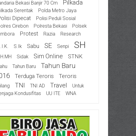
Pilkada
ndaria Bekasi Banjir 70 Cm
ilkada Serentak
Polda Metro Jaya
olisi Dipecat
Polisi Peduli Sosial
olres Cirebon
Polresta Bekasi
Polsek
Protest
ambora
Razia
Research
SH
SE
Sabu
.I.K.
S.Ik
Senpi
Sim Online
STNK
SH.MH
Sidak
Tahun Baru
ahu
Tahun Baru
016
Terduga Teroris
Teroris
TNI
Travel
ilang
TNI AD
Untuk
njaga Kondusifitas
UU ITE
WNA