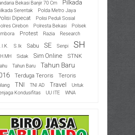
Pilkada
ndaria Bekasi Banjir 70 Cm
ilkada Serentak
Polda Metro Jaya
olisi Dipecat
Polisi Peduli Sosial
olres Cirebon
Polresta Bekasi
Polsek
Protest
ambora
Razia
Research
SH
SE
Sabu
.I.K.
S.Ik
Senpi
Sim Online
STNK
SH.MH
Sidak
Tahun Baru
ahu
Tahun Baru
016
Terduga Teroris
Teroris
TNI
Travel
ilang
TNI AD
Untuk
njaga Kondusifitas
UU ITE
WNA