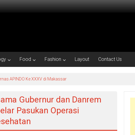
ogy
Food
Fashion
Layout
Contact Us
kornas APINDO Ke XXXV di Makassar
rsama Gubernur dan Danrem
elar Pasukan Operasi
esehatan