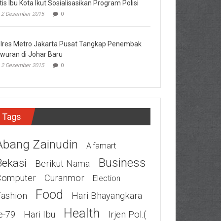
tis Ibu Kota Ikut Sosialisasikan Program Polisi
2 Desember 2015
0
lres Metro Jakarta Pusat Tangkap Penembak
wuran di Johar Baru
2 Desember 2015
0
Tags
Abang Zainudin
Alfamart
Business
Bekasi
Berikut Nama
Computer
Curanmor
Election
Food
Fashion
Hari Bhayangkara
Health
e-79
Hari Ibu
Irjen Pol.(