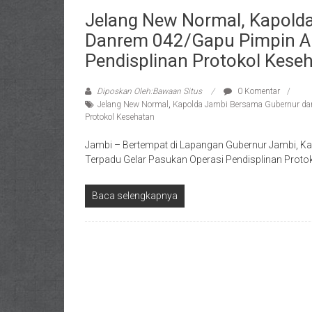
Jelang New Normal, Kapold
Danrem 042/Gapu Pimpin Ap
Pendisplinan Protokol Kese
Diposkan Oleh:Bawaan Situs
0 Komentar
Jelang New Normal
,
Kapolda Jambi Bersama Gubernur dan
Protokol Kesehatan
Jambi – Bertempat di Lapangan Gubernur Jambi, Kap
Terpadu Gelar Pasukan Operasi Pendisplinan Protok
Baca selengkapnya