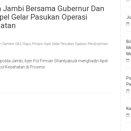
a Jambi Bersama Gubernur Dan
el Gelar Pasukan Operasi
Ju
hatan
Br
 Danrem 042/Gapu Pimpin Apel Gelar Pasukan Operasi Pendisplinan
Me
Ma
olda Jambi, Irjen Pol Firman Shantyabudi menghadiri Apel
ol Kesehatan di Provinsi
Po
Pe
Ka