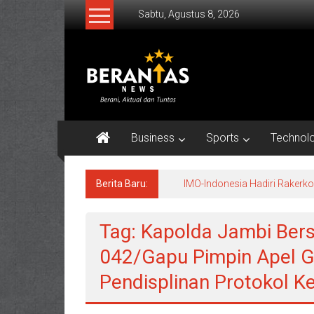
Lompat
Sabtu, Agustus 8, 2026
ke
konten
BERANTAS
NEWS
Berani,
Aktual
Business
Sports
Technol
&
Tuntas.
Berita Baru:
IMO-Indonesia Hadiri Raker
Tag: Kapolda Jambi Be
042/Gapu Pimpin Apel G
Pendisplinan Protokol K