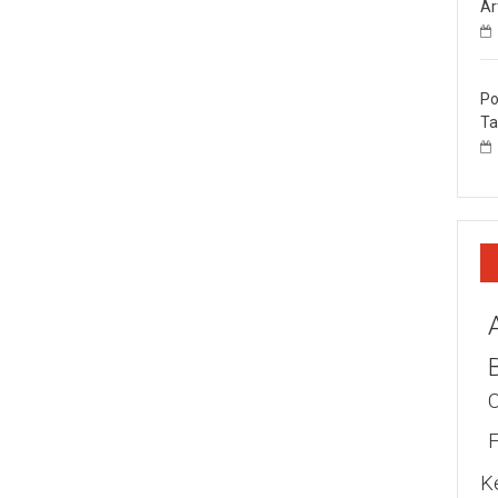
Ar
Po
Ta
K