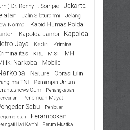
Jakarta
urn ) Dr. Ronny F. Sompie
elatan
Jalin Silaturahmi
Jelang
Kabid Humas Polda
ew Normal
Kapolda
anten
Kapolda Jambi
etro Jaya
Kediri
Kriminal
riminalitas
MH
KRL
M.SI.
Miliki Narkoba
Mobile
Narkoba
Nature
Oprasi Lilin
Panglima TNI
Pemimpin Umum
erantasnews.com
Penangkapan
Penemuan Mayat
encurian
Pengedar Sabu
Penipuan
Perampokan
enjambretan
eringati Hari Kartini
Perum Mustika