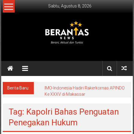
Lompat
Sabtu, Agustus 8, 2026
ke
konten
BERANTAS
NEWS
Berani,
Aktual
&
Berita Baru:
IMO-Indonesia Hadiri Rakerkornas APINDO
Ke XXXV di Makassar
Tuntas.
Tag: Kapolri Bahas Penguatan
Penegakan Hukum