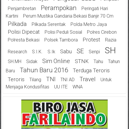
Perampokan
Penjambretan
Peringati Hari
Kartini
Perum Mustika Gandaria Bekasi Banjir 70 Cm
Pilkada
Pilkada Serentak
Polda Metro Jaya
Polisi Dipecat
Polisi Peduli Sosial
Polres Cirebon
Protest
Polresta Bekasi
Polsek Tambora
Razia
SH
SE
Sabu
Research
S.I.K.
S.Ik
Senpi
Sim Online
STNK
SH.MH
Sidak
Tahu
Tahun
Tahun Baru 2016
Terduga Teroris
Baru
TNI
Travel
Teroris
Tilang
TNI AD
Untuk
Menjaga Kondusifitas
UU ITE
WNA