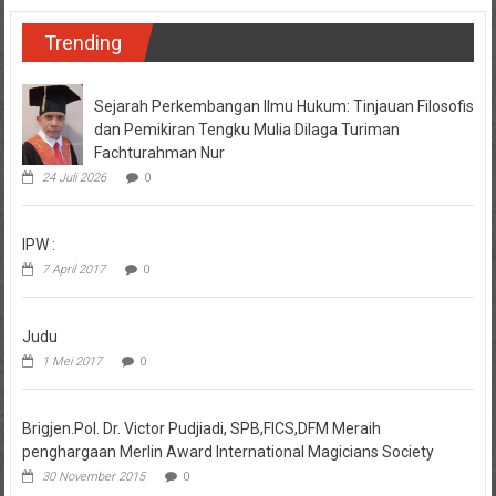
Trending
Sejarah Perkembangan Ilmu Hukum: Tinjauan Filosofis
dan Pemikiran Tengku Mulia Dilaga Turiman
Fachturahman Nur
24 Juli 2026
0
IPW :
7 April 2017
0
Judu
1 Mei 2017
0
Brigjen.Pol. Dr. Victor Pudjiadi, SPB,FICS,DFM Meraih
penghargaan Merlin Award International Magicians Society
30 November 2015
0