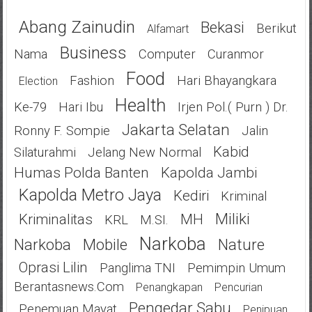
Abang Zainudin
Bekasi
Berikut
Alfamart
Business
Nama
Computer
Curanmor
Food
Fashion
Hari Bhayangkara
Election
Health
Ke-79
Hari Ibu
Irjen Pol.( Purn ) Dr.
Jakarta Selatan
Ronny F. Sompie
Jalin
Kabid
Silaturahmi
Jelang New Normal
Humas Polda Banten
Kapolda Jambi
Kapolda Metro Jaya
Kediri
Kriminal
Miliki
Kriminalitas
MH
KRL
M.SI.
Narkoba
Narkoba
Mobile
Nature
Oprasi Lilin
Panglima TNI
Pemimpin Umum
Berantasnews.com
Penangkapan
Pencurian
Pengedar Sabu
Penemuan Mayat
Penipuan