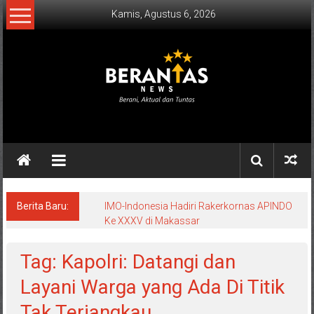
Lompat
Kamis, Agustus 6, 2026
ke
konten
BERANTAS
NEWS
Berani,
Aktual
&
Berita Baru:
IMO-Indonesia Hadiri Rakerkornas APINDO
Ke XXXV di Makassar
Tuntas.
Tag: Kapolri: Datangi dan
Layani Warga yang Ada Di Titik
Tak Terjangkau