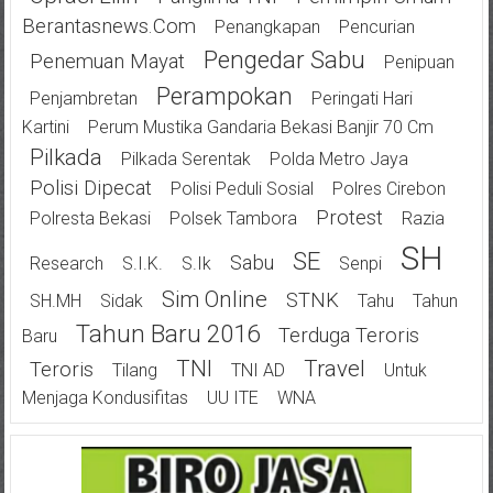
Berantasnews.com
Penangkapan
Pencurian
Pengedar Sabu
Penemuan Mayat
Penipuan
Perampokan
Penjambretan
Peringati Hari
Kartini
Perum Mustika Gandaria Bekasi Banjir 70 Cm
Pilkada
Pilkada Serentak
Polda Metro Jaya
Polisi Dipecat
Polisi Peduli Sosial
Polres Cirebon
Protest
Polresta Bekasi
Polsek Tambora
Razia
SH
SE
Sabu
Research
S.I.K.
S.Ik
Senpi
Sim Online
STNK
SH.MH
Sidak
Tahu
Tahun
Tahun Baru 2016
Terduga Teroris
Baru
TNI
Travel
Teroris
Tilang
TNI AD
Untuk
Menjaga Kondusifitas
UU ITE
WNA