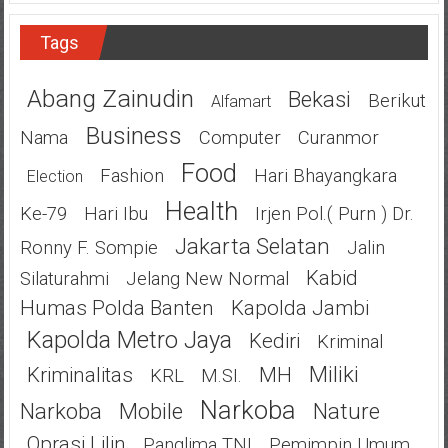
Tags
Abang Zainudin
Bekasi
Berikut
Alfamart
Business
Nama
Computer
Curanmor
Food
Fashion
Hari Bhayangkara
Election
Health
Ke-79
Hari Ibu
Irjen Pol.( Purn ) Dr.
Jakarta Selatan
Ronny F. Sompie
Jalin
Kabid
Silaturahmi
Jelang New Normal
Humas Polda Banten
Kapolda Jambi
Kapolda Metro Jaya
Kediri
Kriminal
Miliki
Kriminalitas
MH
KRL
M.SI.
Narkoba
Narkoba
Mobile
Nature
Oprasi Lilin
Panglima TNI
Pemimpin Umum