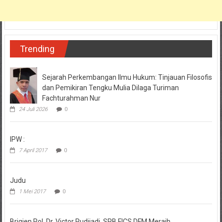
Trending
Sejarah Perkembangan Ilmu Hukum: Tinjauan Filosofis
dan Pemikiran Tengku Mulia Dilaga Turiman
Fachturahman Nur
24 Juli 2026
0
IPW :
7 April 2017
0
Judu
1 Mei 2017
0
Brigjen.Pol. Dr. Victor Pudjiadi, SPB,FICS,DFM Meraih