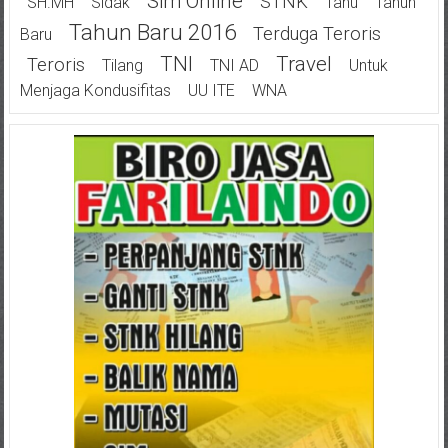
Sim Online
STNK
SH.MH
Sidak
Tahu
Tahun
Tahun Baru 2016
Terduga Teroris
Baru
TNI
Travel
Teroris
Tilang
TNI AD
Untuk
Menjaga Kondusifitas
UU ITE
WNA