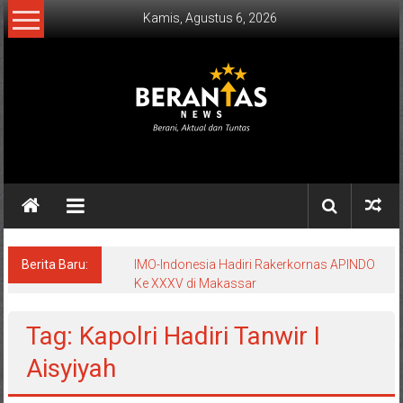
Lompat
Kamis, Agustus 6, 2026
ke
konten
BERANTAS
NEWS
Berani,
Aktual
&
Berita Baru:
IMO-Indonesia Hadiri Rakerkornas APINDO
Ke XXXV di Makassar
Tuntas.
Tag: Kapolri Hadiri Tanwir I
Aisyiyah