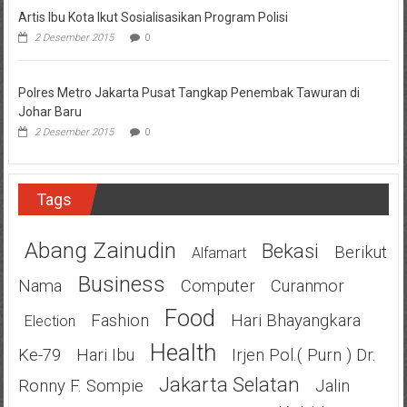
Artis Ibu Kota Ikut Sosialisasikan Program Polisi
2 Desember 2015
0
Polres Metro Jakarta Pusat Tangkap Penembak Tawuran di
Johar Baru
2 Desember 2015
0
Tags
Abang Zainudin
Bekasi
Berikut
Alfamart
Business
Nama
Computer
Curanmor
Food
Fashion
Hari Bhayangkara
Election
Health
Ke-79
Hari Ibu
Irjen Pol.( Purn ) Dr.
Jakarta Selatan
Ronny F. Sompie
Jalin