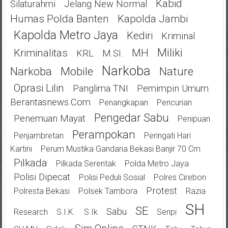
Kabid
Silaturahmi
Jelang New Normal
Humas Polda Banten
Kapolda Jambi
Kapolda Metro Jaya
Kediri
Kriminal
Miliki
Kriminalitas
MH
KRL
M.SI.
Narkoba
Narkoba
Mobile
Nature
Oprasi Lilin
Panglima TNI
Pemimpin Umum
Berantasnews.com
Penangkapan
Pencurian
Pengedar Sabu
Penemuan Mayat
Penipuan
Perampokan
Penjambretan
Peringati Hari
Kartini
Perum Mustika Gandaria Bekasi Banjir 70 Cm
Pilkada
Pilkada Serentak
Polda Metro Jaya
Polisi Dipecat
Polisi Peduli Sosial
Polres Cirebon
Protest
Polresta Bekasi
Polsek Tambora
Razia
SH
SE
Sabu
Research
S.I.K.
S.Ik
Senpi