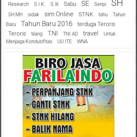
SH
SE
Sabu
Research
S.I.K.
S.Ik
Senpi
Sim Online
STNK
SH.MH
Sidak
Tahu
Tahun
Tahun Baru 2016
Terduga Teroris
Baru
TNI
Travel
Teroris
Tilang
TNI AD
Untuk
Menjaga Kondusifitas
UU ITE
WNA