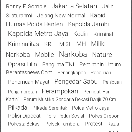
Jakarta Selatan
Ronny F. Sompie
Jalin
Kabid
Silaturahmi
Jelang New Normal
Humas Polda Banten
Kapolda Jambi
Kapolda Metro Jaya
Kediri
Kriminal
Miliki
Kriminalitas
MH
KRL
M.SI.
Narkoba
Narkoba
Mobile
Nature
Oprasi Lilin
Panglima TNI
Pemimpin Umum
Berantasnews.com
Penangkapan
Pencurian
Pengedar Sabu
Penemuan Mayat
Penipuan
Perampokan
Penjambretan
Peringati Hari
Kartini
Perum Mustika Gandaria Bekasi Banjir 70 Cm
Pilkada
Pilkada Serentak
Polda Metro Jaya
Polisi Dipecat
Polisi Peduli Sosial
Polres Cirebon
Protest
Polresta Bekasi
Polsek Tambora
Razia