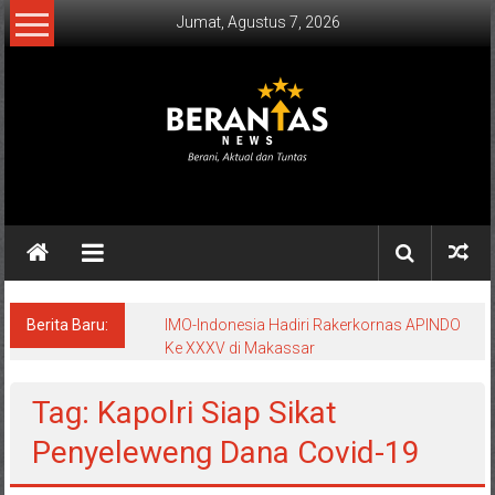
Lompat
Jumat, Agustus 7, 2026
ke
konten
BERANTAS
NEWS
Berani,
Aktual
&
Berita Baru:
IMO-Indonesia Hadiri Rakerkornas APINDO
Ke XXXV di Makassar
Tuntas.
Tag: Kapolri Siap Sikat
Penyeleweng Dana Covid-19