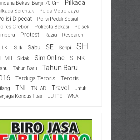
Pilkada
ndaria Bekasi Banjir 70 Cm
ilkada Serentak
Polda Metro Jaya
olisi Dipecat
Polisi Peduli Sosial
olres Cirebon
Polresta Bekasi
Polsek
Protest
ambora
Razia
Research
SH
SE
Sabu
.I.K.
S.Ik
Senpi
Sim Online
STNK
SH.MH
Sidak
Tahun Baru
ahu
Tahun Baru
016
Terduga Teroris
Teroris
TNI
Travel
ilang
TNI AD
Untuk
njaga Kondusifitas
UU ITE
WNA