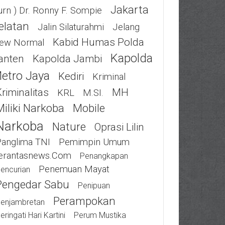
Jakarta
urn ) Dr. Ronny F. Sompie
elatan
Jalin Silaturahmi
Jelang
Kabid Humas Polda
ew Normal
Kapolda
anten
Kapolda Jambi
etro Jaya
Kediri
Kriminal
riminalitas
MH
KRL
M.SI.
Miliki Narkoba
Mobile
Narkoba
Nature
Oprasi Lilin
Panglima TNI
Pemimpin Umum
erantasnews.com
Penangkapan
Penemuan Mayat
encurian
Pengedar Sabu
Penipuan
Perampokan
enjambretan
eringati Hari Kartini
Perum Mustika