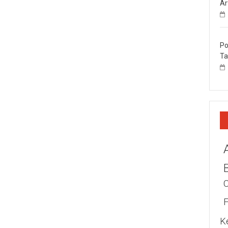
Ar
Po
Ta
K