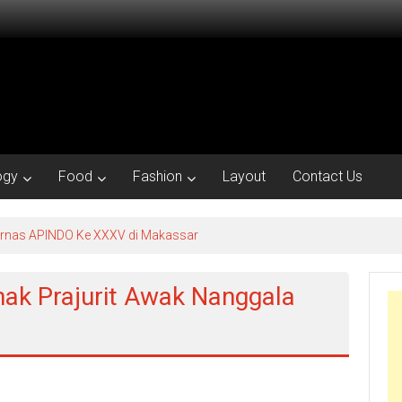
ogy
Food
Fashion
Layout
Contact Us
kornas APINDO Ke XXXV di Makassar
nak Prajurit Awak Nanggala