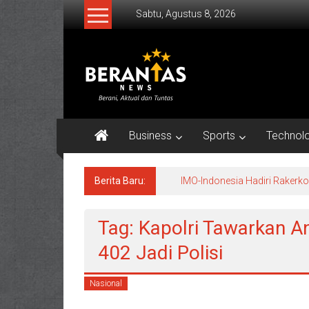
Lompat
Sabtu, Agustus 8, 2026
ke
konten
BERANTAS
NEWS
Berani,
Aktual
Business
Sports
Technol
&
Tuntas.
Berita Baru:
IMO-Indonesia Hadiri Raker
Tag: Kapolri Tawarkan A
402 Jadi Polisi
Nasional