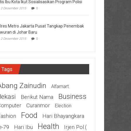
tis Ibu Kota Ikut Sosialisasikan Program Polisi
2 Desember 2015
0
lres Metro Jakarta Pusat Tangkap Penembak
wuran di Johar Baru
2 Desember 2015
0
Tags
Abang Zainudin
Alfamart
Business
Bekasi
Berikut Nama
Computer
Curanmor
Election
Food
Fashion
Hari Bhayangkara
Health
e-79
Hari Ibu
Irjen Pol.(