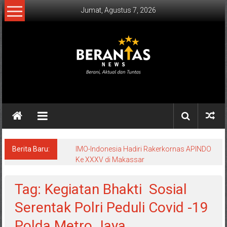
Lompat
Jumat, Agustus 7, 2026
ke
konten
BERANTAS
NEWS
Berani,
Aktual
&
Berita Baru:
IMO-Indonesia Hadiri Rakerkornas APINDO
Ke XXXV di Makassar
Tuntas.
Tag: Kegiatan Bhakti Sosial
Serentak Polri Peduli Covid -19
Polda Metro Jaya