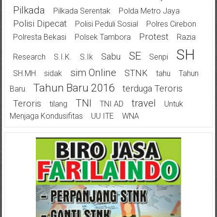
Pilkada
Pilkada Serentak
Polda Metro Jaya
Polisi Dipecat
Polisi Peduli Sosial
Polres Cirebon
Protest
Polresta Bekasi
Polsek Tambora
Razia
SH
SE
Sabu
Research
S.I.K.
S.Ik
Senpi
Sim Online
STNK
SH.MH
Sidak
Tahu
Tahun
Tahun Baru 2016
Terduga Teroris
Baru
TNI
Travel
Teroris
Tilang
TNI AD
Untuk
Menjaga Kondusifitas
UU ITE
WNA