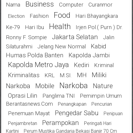
Business
Nama
Computer
Curanmor
Food
Fashion
Hari Bhayangkara
Election
Health
Ke-79
Hari Ibu
Irjen Pol.( Purn ) Dr.
Jakarta Selatan
Ronny F. Sompie
Jalin
Kabid
Silaturahmi
Jelang New Normal
Humas Polda Banten
Kapolda Jambi
Kapolda Metro Jaya
Kediri
Kriminal
Miliki
Kriminalitas
MH
KRL
M.SI.
Narkoba
Narkoba
Mobile
Nature
Oprasi Lilin
Panglima TNI
Pemimpin Umum
Berantasnews.com
Penangkapan
Pencurian
Pengedar Sabu
Penemuan Mayat
Penipuan
Perampokan
Penjambretan
Peringati Hari
Kartini
Perum Mustika Gandaria Bekasi Banjir 70 Cm