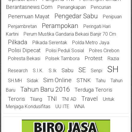
Berantasnews.com
Penangkapan
Pencurian
Pengedar Sabu
Penemuan Mayat
Penipuan
Perampokan
Penjambretan
Peringati Hari
Kartini
Perum Mustika Gandaria Bekasi Banjir 70 Cm
Pilkada
Pilkada Serentak
Polda Metro Jaya
Polisi Dipecat
Polisi Peduli Sosial
Polres Cirebon
Protest
Polresta Bekasi
Polsek Tambora
Razia
SH
SE
Sabu
Research
S.I.K.
S.Ik
Senpi
Sim Online
STNK
SH.MH
Sidak
Tahu
Tahun
Tahun Baru 2016
Terduga Teroris
Baru
TNI
Travel
Teroris
Tilang
TNI AD
Untuk
Menjaga Kondusifitas
UU ITE
WNA