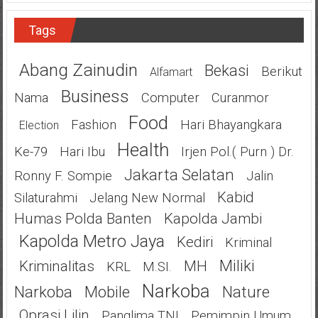
Tags
Abang Zainudin
Bekasi
Berikut
Alfamart
Business
Nama
Computer
Curanmor
Food
Fashion
Hari Bhayangkara
Election
Health
Ke-79
Hari Ibu
Irjen Pol.( Purn ) Dr.
Jakarta Selatan
Ronny F. Sompie
Jalin
Kabid
Silaturahmi
Jelang New Normal
Humas Polda Banten
Kapolda Jambi
Kapolda Metro Jaya
Kediri
Kriminal
Miliki
Kriminalitas
MH
KRL
M.SI.
Narkoba
Narkoba
Mobile
Nature
Oprasi Lilin
Panglima TNI
Pemimpin Umum