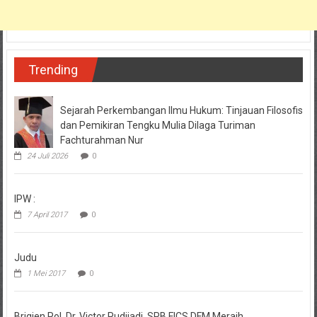
Trending
Sejarah Perkembangan Ilmu Hukum: Tinjauan Filosofis
dan Pemikiran Tengku Mulia Dilaga Turiman
Fachturahman Nur
24 Juli 2026
0
IPW :
7 April 2017
0
Judu
1 Mei 2017
0
Brigjen.Pol. Dr. Victor Pudjiadi, SPB,FICS,DFM Meraih