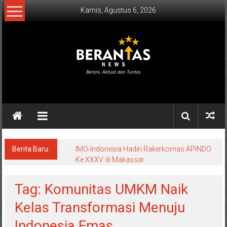
Lompat
Kamis, Agustus 6, 2026
ke
konten
BERANTAS
NEWS
Berani,
Aktual
&
Berita Baru:
IMO-Indonesia Hadiri Rakerkornas APINDO
Ke XXXV di Makassar
Tuntas.
Tag: Komunitas UMKM Naik
Kelas Transformasi Menuju
Indonesia Emas