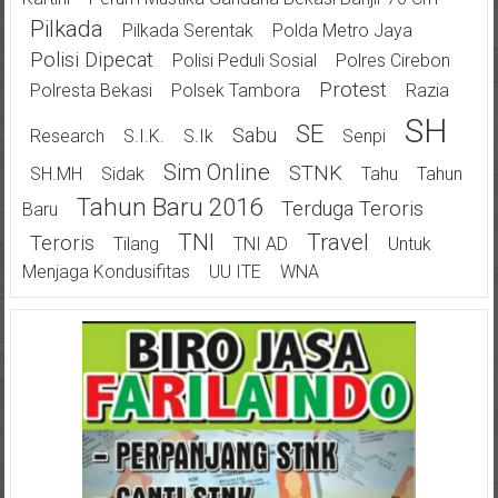
Pilkada
Pilkada Serentak
Polda Metro Jaya
Polisi Dipecat
Polisi Peduli Sosial
Polres Cirebon
Protest
Polresta Bekasi
Polsek Tambora
Razia
SH
SE
Sabu
Research
S.I.K.
S.Ik
Senpi
Sim Online
STNK
SH.MH
Sidak
Tahu
Tahun
Tahun Baru 2016
Terduga Teroris
Baru
TNI
Travel
Teroris
Tilang
TNI AD
Untuk
Menjaga Kondusifitas
UU ITE
WNA