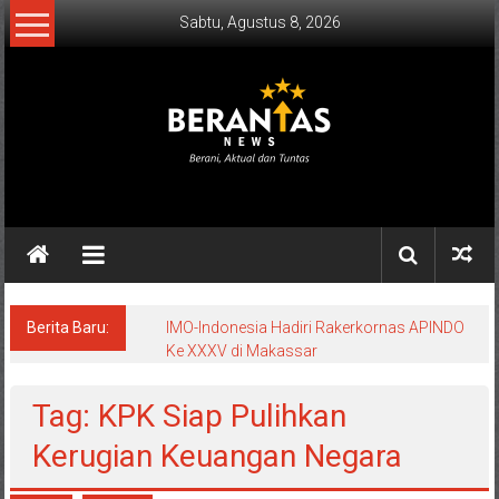
Lompat
Sabtu, Agustus 8, 2026
ke
konten
BERANTAS
NEWS
Berani,
Aktual
&
Berita Baru:
IMO-Indonesia Hadiri Rakerkornas APINDO
Ke XXXV di Makassar
Tuntas.
Tag: KPK Siap Pulihkan
Kerugian Keuangan Negara