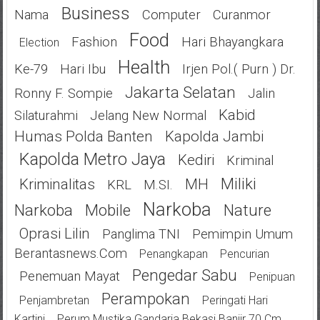
Business
Nama
Computer
Curanmor
Food
Fashion
Hari Bhayangkara
Election
Health
Ke-79
Hari Ibu
Irjen Pol.( Purn ) Dr.
Jakarta Selatan
Ronny F. Sompie
Jalin
Kabid
Silaturahmi
Jelang New Normal
Humas Polda Banten
Kapolda Jambi
Kapolda Metro Jaya
Kediri
Kriminal
Miliki
Kriminalitas
MH
KRL
M.SI.
Narkoba
Narkoba
Mobile
Nature
Oprasi Lilin
Panglima TNI
Pemimpin Umum
Berantasnews.com
Penangkapan
Pencurian
Pengedar Sabu
Penemuan Mayat
Penipuan
Perampokan
Penjambretan
Peringati Hari
Kartini
Perum Mustika Gandaria Bekasi Banjir 70 Cm