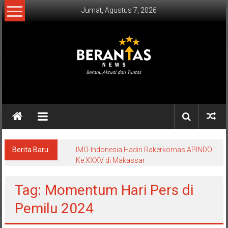
Lompat
Jumat, Agustus 7, 2026
ke
konten
BERANTAS
NEWS
Berani,
Aktual
&
Berita Baru:
IMO-Indonesia Hadiri Rakerkornas APINDO
Ke XXXV di Makassar
Tuntas.
Tag: Momentum Hari Pers di
Pemilu 2024