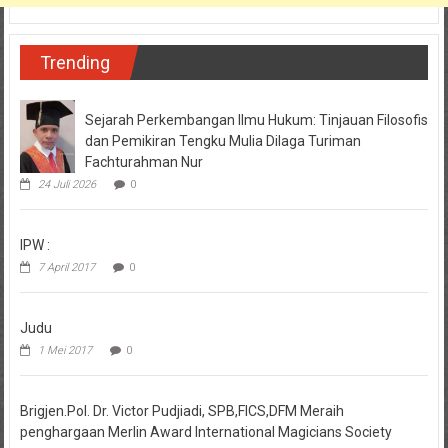
Trending
Sejarah Perkembangan Ilmu Hukum: Tinjauan Filosofis
dan Pemikiran Tengku Mulia Dilaga Turiman
Fachturahman Nur
24 Juli 2026
0
IPW :
7 April 2017
0
Judu
1 Mei 2017
0
Brigjen.Pol. Dr. Victor Pudjiadi, SPB,FICS,DFM Meraih
penghargaan Merlin Award International Magicians Society