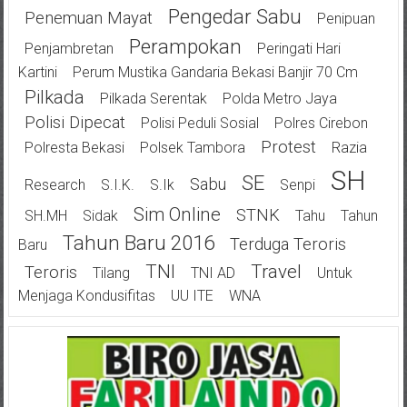
Pengedar Sabu
Penemuan Mayat
Penipuan
Perampokan
Penjambretan
Peringati Hari
Kartini
Perum Mustika Gandaria Bekasi Banjir 70 Cm
Pilkada
Pilkada Serentak
Polda Metro Jaya
Polisi Dipecat
Polisi Peduli Sosial
Polres Cirebon
Protest
Polresta Bekasi
Polsek Tambora
Razia
SH
SE
Sabu
Research
S.I.K.
S.Ik
Senpi
Sim Online
STNK
SH.MH
Sidak
Tahu
Tahun
Tahun Baru 2016
Terduga Teroris
Baru
TNI
Travel
Teroris
Tilang
TNI AD
Untuk
Menjaga Kondusifitas
UU ITE
WNA