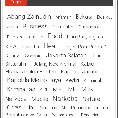
Tags
Abang Zainudin
Bekasi
Berikut
Alfamart
Business
Nama
Computer
Curanmor
Food
Fashion
Hari Bhayangkara
Election
Health
Ke-79
Hari Ibu
Irjen Pol.( Purn ) Dr.
Jakarta Selatan
Ronny F. Sompie
Jalin
Kabid
Silaturahmi
Jelang New Normal
Humas Polda Banten
Kapolda Jambi
Kapolda Metro Jaya
Kediri
Kriminal
Miliki
Kriminalitas
MH
KRL
M.SI.
Narkoba
Narkoba
Mobile
Nature
Oprasi Lilin
Panglima TNI
Pemimpin Umum
Berantasnews.com
Penangkapan
Pencurian