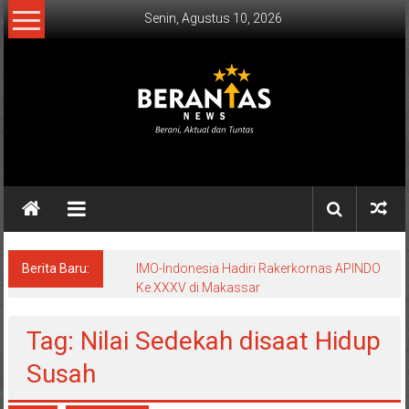
Lompat
Senin, Agustus 10, 2026
ke
konten
BERANTAS
NEWS
Berani,
Aktual
&
Berita Baru:
IMO-Indonesia Hadiri Rakerkornas APINDO
Ke XXXV di Makassar
Tuntas.
Tag: Nilai Sedekah disaat Hidup
Susah