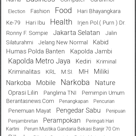
Food
Fashion
Hari Bhayangkara
Election
Health
Ke-79
Hari Ibu
Irjen Pol.( Purn ) Dr.
Jakarta Selatan
Ronny F. Sompie
Jalin
Kabid
Silaturahmi
Jelang New Normal
Humas Polda Banten
Kapolda Jambi
Kapolda Metro Jaya
Kediri
Kriminal
Miliki
Kriminalitas
MH
KRL
M.SI.
Narkoba
Narkoba
Mobile
Nature
Oprasi Lilin
Panglima TNI
Pemimpin Umum
Berantasnews.com
Penangkapan
Pencurian
Pengedar Sabu
Penemuan Mayat
Penipuan
Perampokan
Penjambretan
Peringati Hari
Kartini
Perum Mustika Gandaria Bekasi Banjir 70 Cm