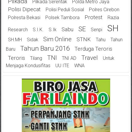
Pilkada
Pilkada Serentak
Polda Metro Jaya
Polisi Dipecat
Polisi Peduli Sosial
Polres Cirebon
Protest
Polresta Bekasi
Polsek Tambora
Razia
SH
SE
Sabu
Research
S.I.K.
S.Ik
Senpi
Sim Online
STNK
SH.MH
Sidak
Tahu
Tahun
Tahun Baru 2016
Terduga Teroris
Baru
TNI
Travel
Teroris
Tilang
TNI AD
Untuk
Menjaga Kondusifitas
UU ITE
WNA