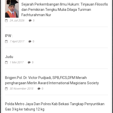
Sejarah Perkembangan Ilmu Hukum: Tinjauan Filosofis
dan Pemikiran Tengku Mulia Dilaga Turiman
Fachturahman Nur
24 Juli 2026
0
IPW :
7 April 2017
0
Judu
1 Mei 2017
0
Brigjen.Pol. Dr. Victor Pudjiadi, SPB,FICS,DFM Meraih
penghargaan Merlin Award International Magicians Society
30 November 2015
0
Polda Metro Jaya Dan Polres Kab Bekasi Tangkap Penyuntikan
Gas 3 kg ke tabung 12 kg