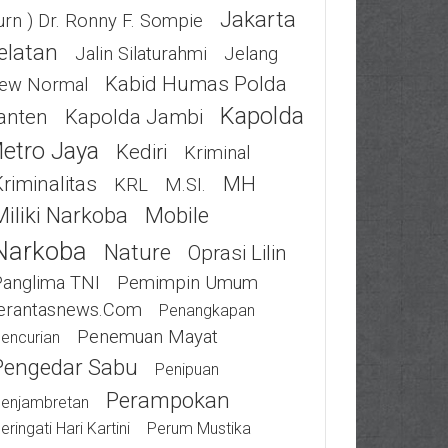
Jakarta
urn ) Dr. Ronny F. Sompie
elatan
Jalin Silaturahmi
Jelang
Kabid Humas Polda
ew Normal
Kapolda
anten
Kapolda Jambi
etro Jaya
Kediri
Kriminal
riminalitas
MH
KRL
M.SI.
Miliki Narkoba
Mobile
Narkoba
Nature
Oprasi Lilin
Panglima TNI
Pemimpin Umum
erantasnews.com
Penangkapan
Penemuan Mayat
encurian
Pengedar Sabu
Penipuan
Perampokan
enjambretan
eringati Hari Kartini
Perum Mustika