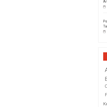
Ar
Po
Ta
K