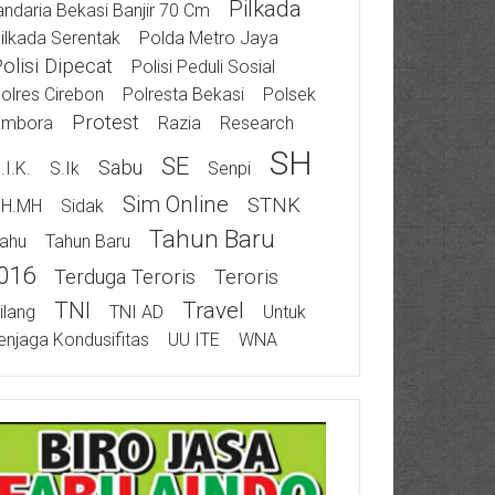
Pilkada
ndaria Bekasi Banjir 70 Cm
ilkada Serentak
Polda Metro Jaya
olisi Dipecat
Polisi Peduli Sosial
olres Cirebon
Polresta Bekasi
Polsek
Protest
ambora
Razia
Research
SH
SE
Sabu
.I.K.
S.Ik
Senpi
Sim Online
STNK
SH.MH
Sidak
Tahun Baru
ahu
Tahun Baru
016
Terduga Teroris
Teroris
TNI
Travel
ilang
TNI AD
Untuk
njaga Kondusifitas
UU ITE
WNA