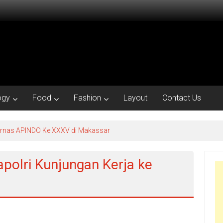
ogy
Food
Fashion
Layout
Contact Us
kornas APINDO Ke XXXV di Makassar
polri Kunjungan Kerja ke