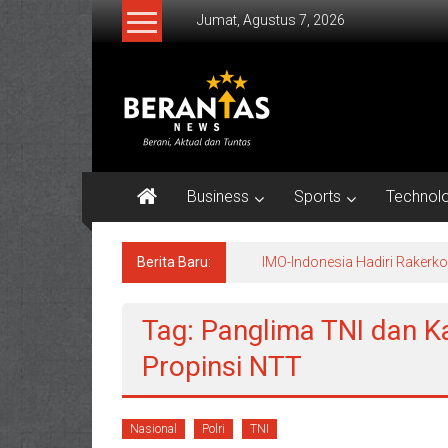
Lompat
Jumat, Agustus 7, 2026
ke
konten
BERANTAS
NEWS
Berani,
Aktual
Business
Sports
Technol
&
Tuntas.
Berita Baru:
IMO-Indonesia Hadiri Raker
Tag: Panglima TNI dan Ka
Propinsi NTT
Nasional
Polri
TNI