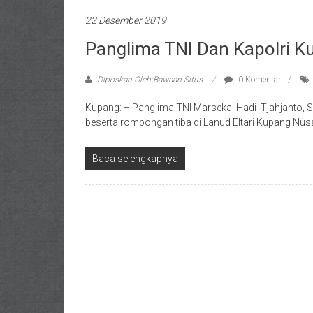
22 Desember 2019
Panglima TNI Dan Kapolri K
Diposkan Oleh:Bawaan Situs
0 Komentar
Kupang: – Panglima TNI Marsekal Hadi Tjahjanto, S.I.
beserta rombongan tiba di Lanud Eltari Kupang Nus
Baca selengkapnya