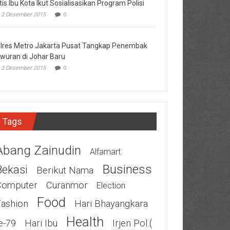
tis Ibu Kota Ikut Sosialisasikan Program Polisi
2 Desember 2015
0
lres Metro Jakarta Pusat Tangkap Penembak
wuran di Johar Baru
2 Desember 2015
0
Tags
Abang Zainudin
Alfamart
Business
Bekasi
Berikut Nama
Computer
Curanmor
Election
Food
Fashion
Hari Bhayangkara
Health
e-79
Hari Ibu
Irjen Pol.(