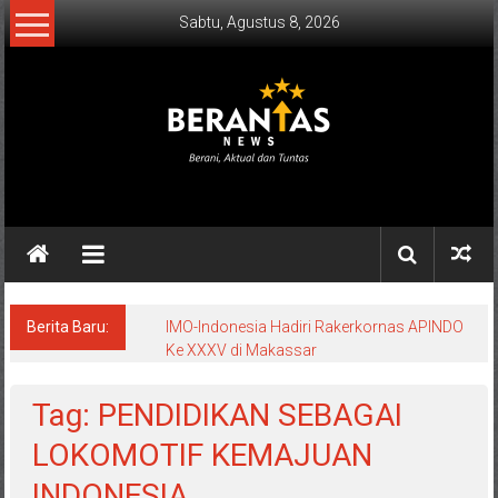
Lompat
Sabtu, Agustus 8, 2026
ke
konten
BERANTAS
NEWS
Berani,
Aktual
&
Berita Baru:
IMO-Indonesia Hadiri Rakerkornas APINDO
Ke XXXV di Makassar
Tuntas.
Tag: PENDIDIKAN SEBAGAI
LOKOMOTIF KEMAJUAN
INDONESIA