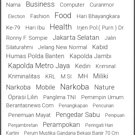
Business
Nama
Computer
Curanmor
Food
Fashion
Hari Bhayangkara
Election
Health
Ke-79
Hari Ibu
Irjen Pol.( Purn ) Dr.
Jakarta Selatan
Ronny F. Sompie
Jalin
Kabid
Silaturahmi
Jelang New Normal
Humas Polda Banten
Kapolda Jambi
Kapolda Metro Jaya
Kediri
Kriminal
Miliki
Kriminalitas
MH
KRL
M.SI.
Narkoba
Narkoba
Mobile
Nature
Oprasi Lilin
Panglima TNI
Pemimpin Umum
Berantasnews.com
Penangkapan
Pencurian
Pengedar Sabu
Penemuan Mayat
Penipuan
Perampokan
Penjambretan
Peringati Hari
Kartini
Perum Mustika Gandaria Bekasi Banjir 70 Cm