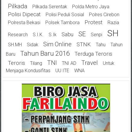
Pilkada
Pilkada Serentak
Polda Metro Jaya
Polisi Dipecat
Polisi Peduli Sosial
Polres Cirebon
Protest
Polresta Bekasi
Polsek Tambora
Razia
SH
SE
Sabu
Research
S.I.K.
S.Ik
Senpi
Sim Online
STNK
SH.MH
Sidak
Tahu
Tahun
Tahun Baru 2016
Terduga Teroris
Baru
TNI
Travel
Teroris
Tilang
TNI AD
Untuk
Menjaga Kondusifitas
UU ITE
WNA