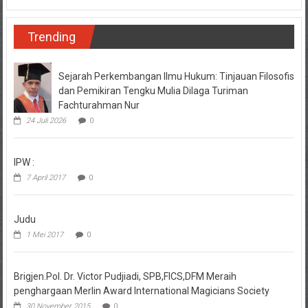
Trending
Sejarah Perkembangan Ilmu Hukum: Tinjauan Filosofis
dan Pemikiran Tengku Mulia Dilaga Turiman
Fachturahman Nur
24 Juli 2026
0
IPW :
7 April 2017
0
Judu
1 Mei 2017
0
Brigjen.Pol. Dr. Victor Pudjiadi, SPB,FICS,DFM Meraih
penghargaan Merlin Award International Magicians Society
30 November 2015
0