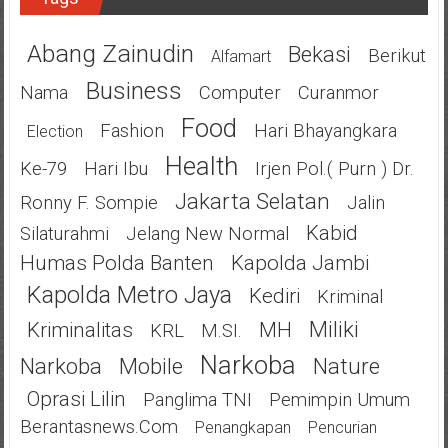
Abang Zainudin
Bekasi
Berikut
Alfamart
Business
Nama
Computer
Curanmor
Food
Fashion
Hari Bhayangkara
Election
Health
Ke-79
Hari Ibu
Irjen Pol.( Purn ) Dr.
Jakarta Selatan
Ronny F. Sompie
Jalin
Kabid
Silaturahmi
Jelang New Normal
Humas Polda Banten
Kapolda Jambi
Kapolda Metro Jaya
Kediri
Kriminal
Miliki
Kriminalitas
MH
KRL
M.SI.
Narkoba
Narkoba
Mobile
Nature
Oprasi Lilin
Panglima TNI
Pemimpin Umum
Berantasnews.com
Penangkapan
Pencurian