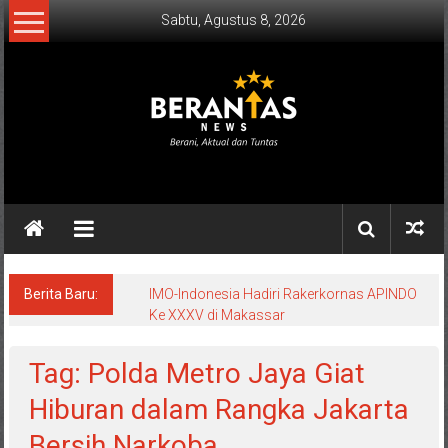
Lompat
Sabtu, Agustus 8, 2026
ke
konten
BERANTAS
NEWS
Berani,
Aktual
&
Berita Baru:
IMO-Indonesia Hadiri Rakerkornas APINDO
Ke XXXV di Makassar
Tuntas.
Tag: Polda Metro Jaya Giat
Hiburan dalam Rangka Jakarta
Bersih Narkoba