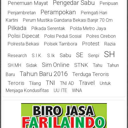
Pengedar Sabu
Penemuan Mayat
Penipuan
Perampokan
Penjambretan
Peringati Hari
Kartini
Perum Mustika Gandaria Bekasi Banjir 70 Cm
Pilkada
Pilkada Serentak
Polda Metro Jaya
Polisi Dipecat
Polisi Peduli Sosial
Polres Cirebon
Protest
Polresta Bekasi
Polsek Tambora
Razia
SH
SE
Sabu
Research
S.I.K.
S.Ik
Senpi
Sim Online
STNK
SH.MH
Sidak
Tahu
Tahun
Tahun Baru 2016
Terduga Teroris
Baru
TNI
Travel
Teroris
Tilang
TNI AD
Untuk
Menjaga Kondusifitas
UU ITE
WNA