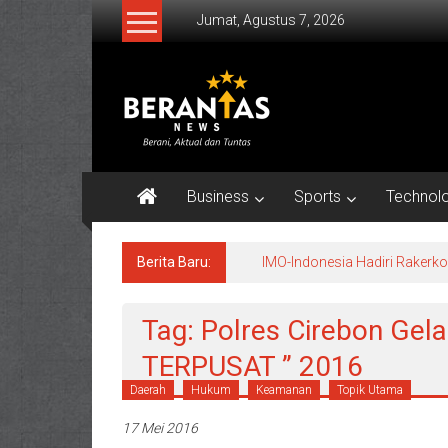
Lompat
Jumat, Agustus 7, 2026
ke
konten
BERANTAS
NEWS
Berani,
Aktual
Business
Sports
Technol
&
Tuntas.
Berita Baru:
IMO-Indonesia Hadiri Raker
Tag: Polres Cirebon Gel
TERPUSAT ” 2016
Daerah
Hukum
Keamanan
Topik Utama
17 Mei 2016