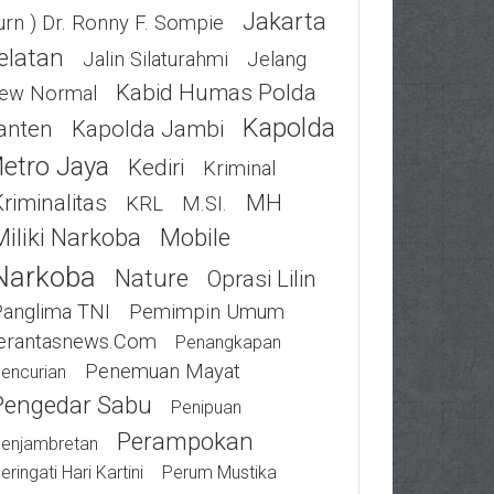
Jakarta
urn ) Dr. Ronny F. Sompie
elatan
Jalin Silaturahmi
Jelang
Kabid Humas Polda
ew Normal
Kapolda
anten
Kapolda Jambi
etro Jaya
Kediri
Kriminal
riminalitas
MH
KRL
M.SI.
Miliki Narkoba
Mobile
Narkoba
Nature
Oprasi Lilin
Panglima TNI
Pemimpin Umum
erantasnews.com
Penangkapan
Penemuan Mayat
encurian
Pengedar Sabu
Penipuan
Perampokan
enjambretan
eringati Hari Kartini
Perum Mustika