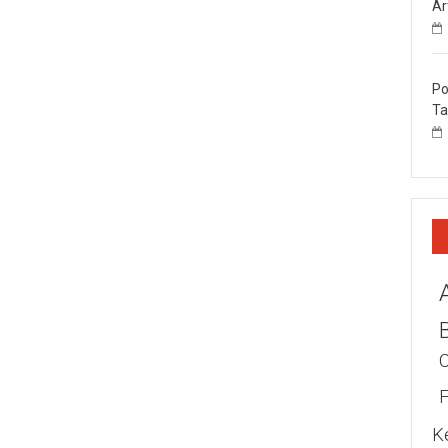
Ar
Po
Ta
K