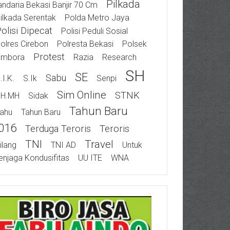
Pilkada
ndaria Bekasi Banjir 70 Cm
ilkada Serentak
Polda Metro Jaya
olisi Dipecat
Polisi Peduli Sosial
olres Cirebon
Polresta Bekasi
Polsek
Protest
ambora
Razia
Research
SH
SE
Sabu
.I.K.
S.Ik
Senpi
Sim Online
STNK
SH.MH
Sidak
Tahun Baru
ahu
Tahun Baru
016
Terduga Teroris
Teroris
TNI
Travel
ilang
TNI AD
Untuk
njaga Kondusifitas
UU ITE
WNA