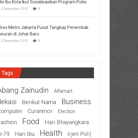
tis Ibu Kota Ikut Sosialisasikan Program Polisi
2 Desember 2015
0
lres Metro Jakarta Pusat Tangkap Penembak
wuran di Johar Baru
2 Desember 2015
0
Tags
Abang Zainudin
Alfamart
Business
Bekasi
Berikut Nama
Computer
Curanmor
Election
Food
Fashion
Hari Bhayangkara
Health
e-79
Hari Ibu
Irjen Pol.(