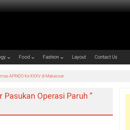
ogy
Food
Fashion
Layout
Contact Us
kornas APINDO Ke XXXV di Makassar
ar Pasukan Operasi Paruh ”