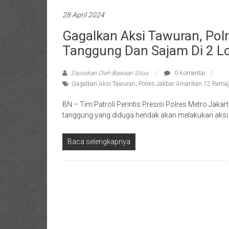
28 April 2024
Gagalkan Aksi Tawuran, Po
Tanggung Dan Sajam Di 2 L
Diposkan Oleh:Bawaan Situs
0 Komentar
Gagalkan Aksi Tawuran
,
Polres Jakbar Amankan 12 Remaj
BN – Tim Patroli Perintis Presisi Polres Metro J
tanggung yang diduga hendak akan melakukan aksi
Baca selengkapnya