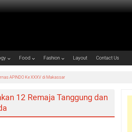
ogy
Food
Fashion
Layout
Contact Us
kornas APINDO Ke XXXV di Makassar
nkan 12 Remaja Tanggung dan
da