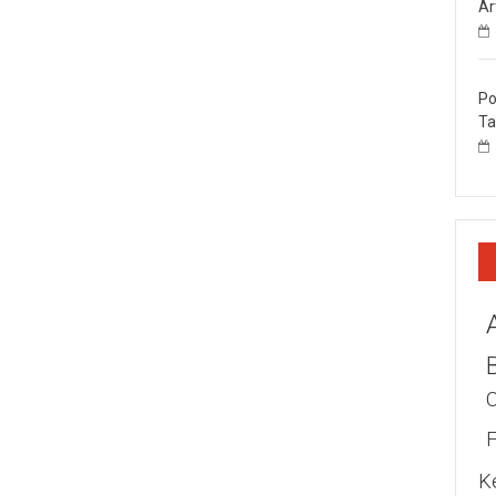
Ar
Po
Ta
K