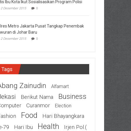
tis Ibu Kota Ikut Sosialisasikan Program Polisi
2 Desember 2015
0
lres Metro Jakarta Pusat Tangkap Penembak
wuran di Johar Baru
2 Desember 2015
0
Tags
Abang Zainudin
Alfamart
Business
Bekasi
Berikut Nama
Computer
Curanmor
Election
Food
Fashion
Hari Bhayangkara
Health
e-79
Hari Ibu
Irjen Pol.(