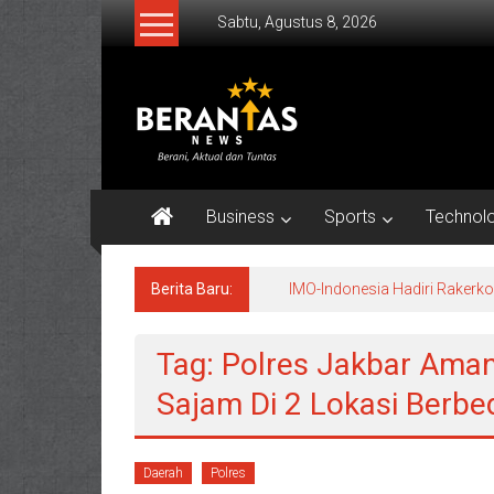
Lompat
Sabtu, Agustus 8, 2026
ke
konten
BERANTAS
NEWS
Berani,
Aktual
Business
Sports
Technol
&
Tuntas.
Berita Baru:
IMO-Indonesia Hadiri Raker
Tag: Polres Jakbar Ama
Sajam Di 2 Lokasi Berbe
Daerah
Polres