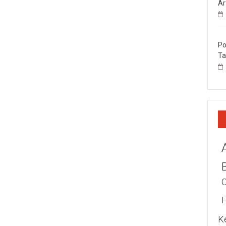
Ar
Po
Ta
K