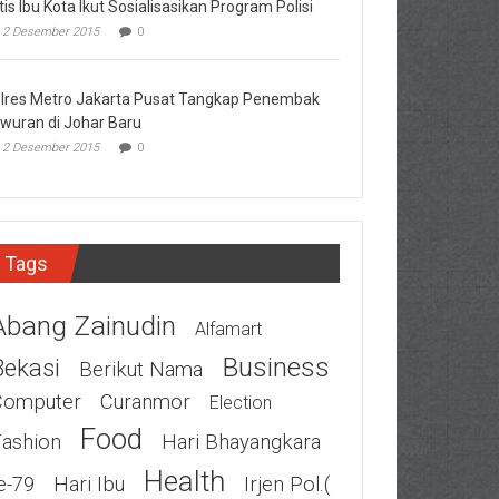
tis Ibu Kota Ikut Sosialisasikan Program Polisi
2 Desember 2015
0
lres Metro Jakarta Pusat Tangkap Penembak
wuran di Johar Baru
2 Desember 2015
0
Tags
Abang Zainudin
Alfamart
Business
Bekasi
Berikut Nama
Computer
Curanmor
Election
Food
Fashion
Hari Bhayangkara
Health
e-79
Hari Ibu
Irjen Pol.(