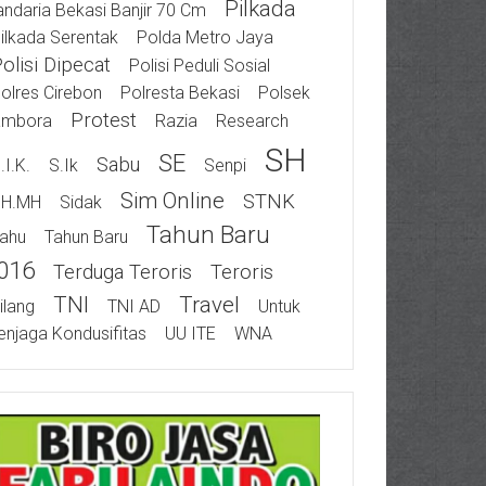
Pilkada
ndaria Bekasi Banjir 70 Cm
ilkada Serentak
Polda Metro Jaya
olisi Dipecat
Polisi Peduli Sosial
olres Cirebon
Polresta Bekasi
Polsek
Protest
ambora
Razia
Research
SH
SE
Sabu
.I.K.
S.Ik
Senpi
Sim Online
STNK
SH.MH
Sidak
Tahun Baru
ahu
Tahun Baru
016
Terduga Teroris
Teroris
TNI
Travel
ilang
TNI AD
Untuk
njaga Kondusifitas
UU ITE
WNA