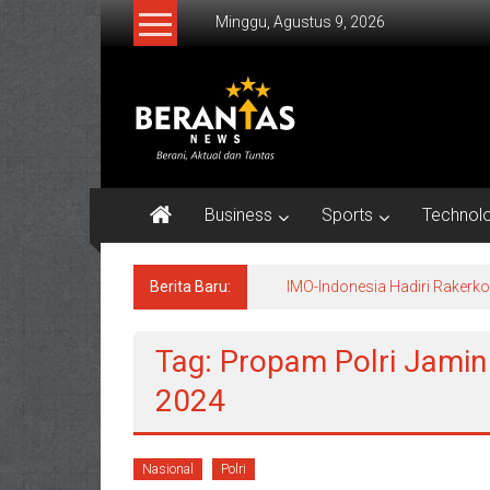
Lompat
Minggu, Agustus 9, 2026
ke
konten
BERANTAS
NEWS
Berani,
Aktual
Business
Sports
Technol
&
Tuntas.
Berita Baru:
IMO-Indonesia Hadiri Raker
Tag: Propam Polri Jamin 
2024
Nasional
Polri