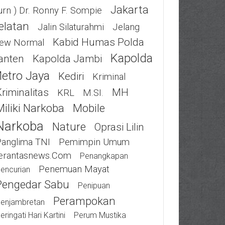
Jakarta
urn ) Dr. Ronny F. Sompie
elatan
Jalin Silaturahmi
Jelang
Kabid Humas Polda
ew Normal
Kapolda
anten
Kapolda Jambi
etro Jaya
Kediri
Kriminal
riminalitas
MH
KRL
M.SI.
Miliki Narkoba
Mobile
Narkoba
Nature
Oprasi Lilin
Panglima TNI
Pemimpin Umum
erantasnews.com
Penangkapan
Penemuan Mayat
encurian
Pengedar Sabu
Penipuan
Perampokan
enjambretan
eringati Hari Kartini
Perum Mustika