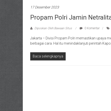
17 Desember 2023
Propam Polri Jamin Netralit
Diposkan Oleh:Bawaan Situs
0 Komentar
Jakarta – Divisi Propam Polri memastikan upaya men
berbagai cara. Hal itu menindaklanjuti perintah Kapolr
Baca selengkapnya