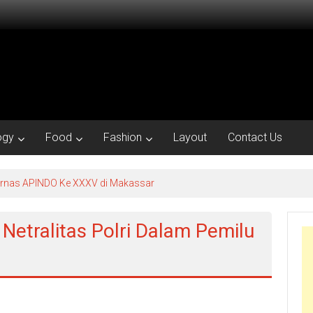
ogy
Food
Fashion
Layout
Contact Us
kornas APINDO Ke XXXV di Makassar
Netralitas Polri Dalam Pemilu