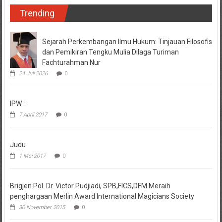
Trending
Sejarah Perkembangan Ilmu Hukum: Tinjauan Filosofis
dan Pemikiran Tengku Mulia Dilaga Turiman
Fachturahman Nur
24 Juli 2026
0
IPW :
7 April 2017
0
Judu
1 Mei 2017
0
Brigjen.Pol. Dr. Victor Pudjiadi, SPB,FICS,DFM Meraih
penghargaan Merlin Award International Magicians Society
30 November 2015
0