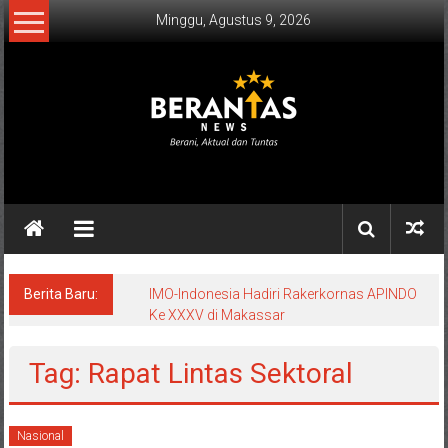
Lompat
Minggu, Agustus 9, 2026
ke
konten
BERANTAS
NEWS
Berani,
Aktual
&
Berita Baru:
IMO-Indonesia Hadiri Rakerkornas APINDO
Ke XXXV di Makassar
Tuntas.
Tag: Rapat Lintas Sektoral
Nasional