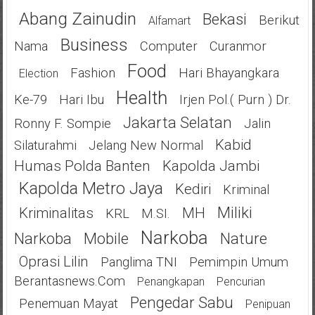
Abang Zainudin
Bekasi
Berikut
Alfamart
Business
Nama
Computer
Curanmor
Food
Fashion
Hari Bhayangkara
Election
Health
Ke-79
Hari Ibu
Irjen Pol.( Purn ) Dr.
Jakarta Selatan
Ronny F. Sompie
Jalin
Kabid
Silaturahmi
Jelang New Normal
Humas Polda Banten
Kapolda Jambi
Kapolda Metro Jaya
Kediri
Kriminal
Miliki
Kriminalitas
MH
KRL
M.SI.
Narkoba
Narkoba
Mobile
Nature
Oprasi Lilin
Panglima TNI
Pemimpin Umum
Berantasnews.com
Penangkapan
Pencurian
Pengedar Sabu
Penemuan Mayat
Penipuan