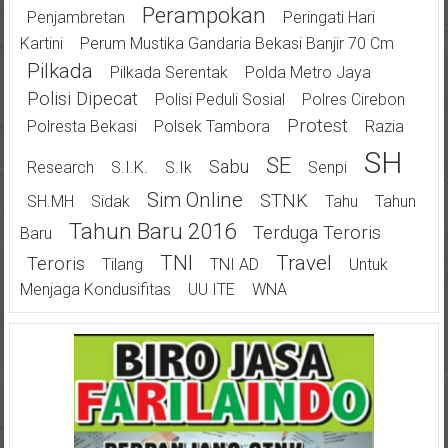
Perampokan
Penjambretan
Peringati Hari
Kartini
Perum Mustika Gandaria Bekasi Banjir 70 Cm
Pilkada
Pilkada Serentak
Polda Metro Jaya
Polisi Dipecat
Polisi Peduli Sosial
Polres Cirebon
Protest
Polresta Bekasi
Polsek Tambora
Razia
SH
SE
Sabu
Research
S.I.K.
S.Ik
Senpi
Sim Online
STNK
SH.MH
Sidak
Tahu
Tahun
Tahun Baru 2016
Terduga Teroris
Baru
TNI
Travel
Teroris
Tilang
TNI AD
Untuk
Menjaga Kondusifitas
UU ITE
WNA