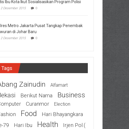
tis Ibu Kota Ikut Sosialisasikan Program Polisi
2 Desember 2015
0
lres Metro Jakarta Pusat Tangkap Penembak
wuran di Johar Baru
2 Desember 2015
0
Tags
Abang Zainudin
Alfamart
Business
Bekasi
Berikut Nama
Computer
Curanmor
Election
Food
Fashion
Hari Bhayangkara
Health
e-79
Hari Ibu
Irjen Pol.(