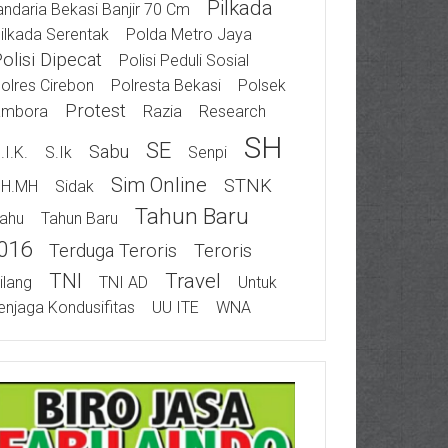
Pilkada
ndaria Bekasi Banjir 70 Cm
ilkada Serentak
Polda Metro Jaya
olisi Dipecat
Polisi Peduli Sosial
olres Cirebon
Polresta Bekasi
Polsek
Protest
ambora
Razia
Research
SH
SE
Sabu
.I.K.
S.Ik
Senpi
Sim Online
STNK
SH.MH
Sidak
Tahun Baru
ahu
Tahun Baru
016
Terduga Teroris
Teroris
TNI
Travel
ilang
TNI AD
Untuk
njaga Kondusifitas
UU ITE
WNA