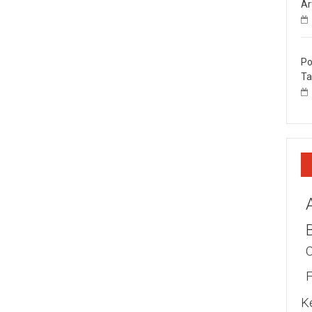
Ar
Po
Ta
K