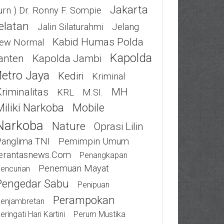
Jakarta
urn ) Dr. Ronny F. Sompie
elatan
Jalin Silaturahmi
Jelang
Kabid Humas Polda
ew Normal
Kapolda
anten
Kapolda Jambi
etro Jaya
Kediri
Kriminal
riminalitas
MH
KRL
M.SI.
Miliki Narkoba
Mobile
Narkoba
Nature
Oprasi Lilin
Panglima TNI
Pemimpin Umum
erantasnews.com
Penangkapan
Penemuan Mayat
encurian
Pengedar Sabu
Penipuan
Perampokan
enjambretan
eringati Hari Kartini
Perum Mustika