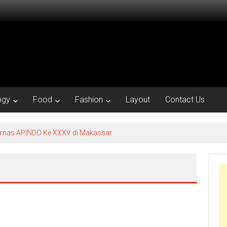
ogy
Food
Fashion
Layout
Contact Us
kornas APINDO Ke XXXV di Makassar