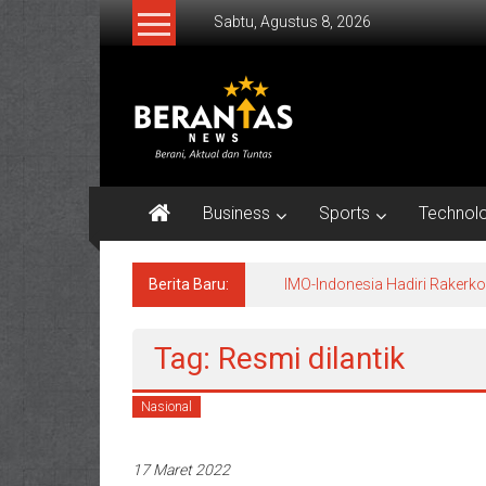
Lompat
Sabtu, Agustus 8, 2026
ke
konten
BERANTAS
NEWS
Berani,
Aktual
Business
Sports
Technol
&
Tuntas.
Berita Baru:
IMO-Indonesia Hadiri Raker
Tag: Resmi dilantik
Nasional
17 Maret 2022