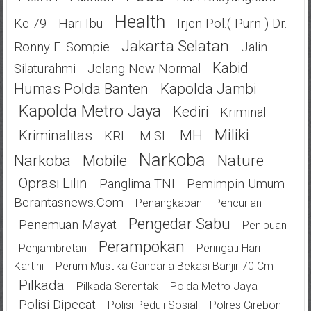
Health
Ke-79
Hari Ibu
Irjen Pol.( Purn ) Dr.
Jakarta Selatan
Ronny F. Sompie
Jalin
Kabid
Silaturahmi
Jelang New Normal
Humas Polda Banten
Kapolda Jambi
Kapolda Metro Jaya
Kediri
Kriminal
Miliki
Kriminalitas
MH
KRL
M.SI.
Narkoba
Narkoba
Mobile
Nature
Oprasi Lilin
Panglima TNI
Pemimpin Umum
Berantasnews.com
Penangkapan
Pencurian
Pengedar Sabu
Penemuan Mayat
Penipuan
Perampokan
Penjambretan
Peringati Hari
Kartini
Perum Mustika Gandaria Bekasi Banjir 70 Cm
Pilkada
Pilkada Serentak
Polda Metro Jaya
Polisi Dipecat
Polisi Peduli Sosial
Polres Cirebon