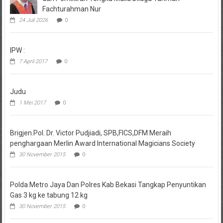
Fachturahman Nur
24 Juli 2026
0
IPW :
7 April 2017
0
Judu
1 Mei 2017
0
Brigjen.Pol. Dr. Victor Pudjiadi, SPB,FICS,DFM Meraih
penghargaan Merlin Award International Magicians Society
30 November 2015
0
Polda Metro Jaya Dan Polres Kab Bekasi Tangkap Penyuntikan
Gas 3 kg ke tabung 12 kg
30 November 2015
0