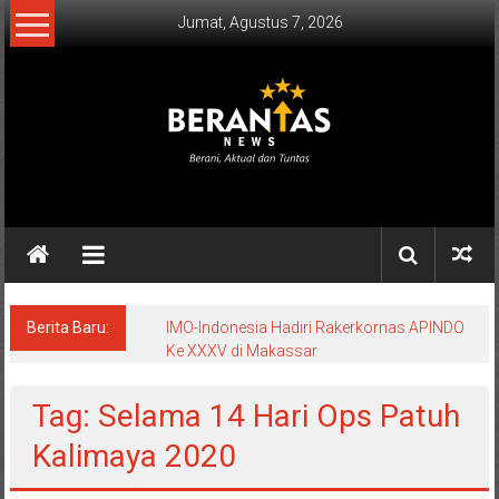
Lompat
Jumat, Agustus 7, 2026
ke
konten
BERANTAS
NEWS
Berani,
Aktual
&
Berita Baru:
IMO-Indonesia Hadiri Rakerkornas APINDO
Ke XXXV di Makassar
Tuntas.
Tag: Selama 14 Hari Ops Patuh
Kalimaya 2020