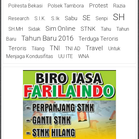
Protest
Polresta Bekasi
Polsek Tambora
Razia
SH
SE
Sabu
Research
S.I.K.
S.Ik
Senpi
Sim Online
STNK
SH.MH
Sidak
Tahu
Tahun
Tahun Baru 2016
Terduga Teroris
Baru
TNI
Travel
Teroris
Tilang
TNI AD
Untuk
Menjaga Kondusifitas
UU ITE
WNA