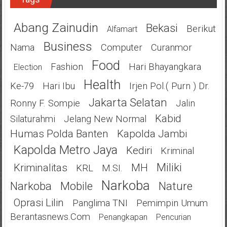
Abang Zainudin
Bekasi
Berikut
Alfamart
Business
Nama
Computer
Curanmor
Food
Fashion
Hari Bhayangkara
Election
Health
Ke-79
Hari Ibu
Irjen Pol.( Purn ) Dr.
Jakarta Selatan
Ronny F. Sompie
Jalin
Kabid
Silaturahmi
Jelang New Normal
Humas Polda Banten
Kapolda Jambi
Kapolda Metro Jaya
Kediri
Kriminal
Miliki
Kriminalitas
MH
KRL
M.SI.
Narkoba
Narkoba
Mobile
Nature
Oprasi Lilin
Panglima TNI
Pemimpin Umum
Berantasnews.com
Penangkapan
Pencurian