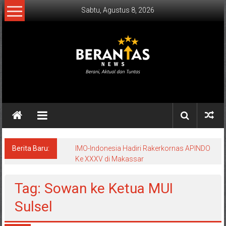
Lompat
Sabtu, Agustus 8, 2026
ke
konten
BERANTAS
NEWS
Berani,
Aktual
&
Berita Baru:
IMO-Indonesia Hadiri Rakerkornas APINDO
Ke XXXV di Makassar
Tuntas.
Tag: Sowan ke Ketua MUI
Sulsel