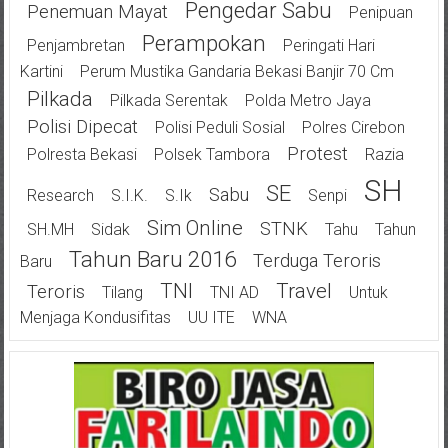
Pengedar Sabu
Penemuan Mayat
Penipuan
Perampokan
Penjambretan
Peringati Hari
Kartini
Perum Mustika Gandaria Bekasi Banjir 70 Cm
Pilkada
Pilkada Serentak
Polda Metro Jaya
Polisi Dipecat
Polisi Peduli Sosial
Polres Cirebon
Protest
Polresta Bekasi
Polsek Tambora
Razia
SH
SE
Sabu
Research
S.I.K.
S.Ik
Senpi
Sim Online
STNK
SH.MH
Sidak
Tahu
Tahun
Tahun Baru 2016
Terduga Teroris
Baru
TNI
Travel
Teroris
Tilang
TNI AD
Untuk
Menjaga Kondusifitas
UU ITE
WNA