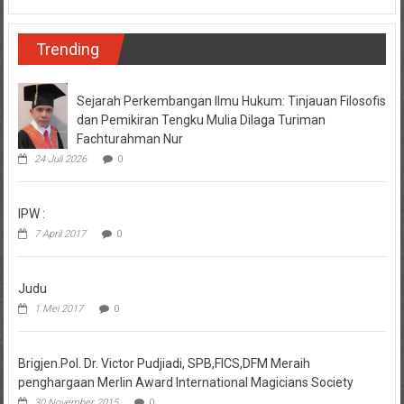
Trending
Sejarah Perkembangan Ilmu Hukum: Tinjauan Filosofis
dan Pemikiran Tengku Mulia Dilaga Turiman
Fachturahman Nur
24 Juli 2026
0
IPW :
7 April 2017
0
Judu
1 Mei 2017
0
Brigjen.Pol. Dr. Victor Pudjiadi, SPB,FICS,DFM Meraih
penghargaan Merlin Award International Magicians Society
30 November 2015
0