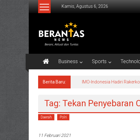
Lompat
Kamis, Agustus 6, 2026
ke
konten
BERANTAS
NEWS
Berani,
Aktual
Business
Sports
Technol
&
Tuntas.
Berita Baru:
IMO-Indonesia Hadiri Raker
Tag: Tekan Penyebaran 
Daerah
Polri
11 Februari 2021