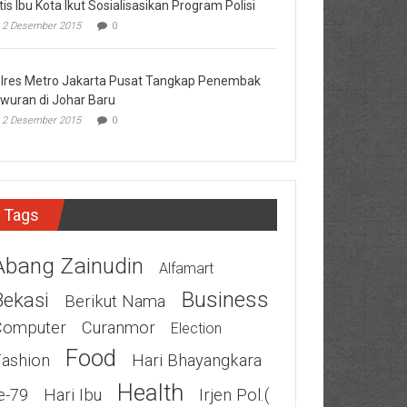
tis Ibu Kota Ikut Sosialisasikan Program Polisi
2 Desember 2015
0
lres Metro Jakarta Pusat Tangkap Penembak
wuran di Johar Baru
2 Desember 2015
0
Tags
Abang Zainudin
Alfamart
Business
Bekasi
Berikut Nama
Computer
Curanmor
Election
Food
Fashion
Hari Bhayangkara
Health
e-79
Hari Ibu
Irjen Pol.(