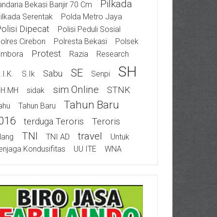
Pilkada
ndaria Bekasi Banjir 70 Cm
ilkada Serentak
Polda Metro Jaya
olisi Dipecat
Polisi Peduli Sosial
olres Cirebon
Polresta Bekasi
Polsek
Protest
ambora
Razia
Research
SH
SE
Sabu
.I.K.
S.Ik
Senpi
Sim Online
STNK
SH.MH
Sidak
Tahun Baru
ahu
Tahun Baru
016
Terduga Teroris
Teroris
TNI
Travel
ilang
TNI AD
Untuk
njaga Kondusifitas
UU ITE
WNA