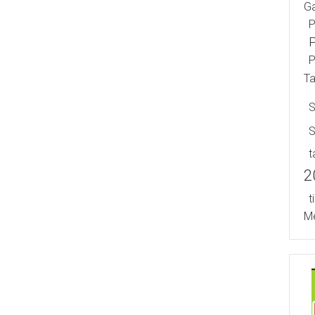
Ga
P
P
P
T
S
T
2
T
Me