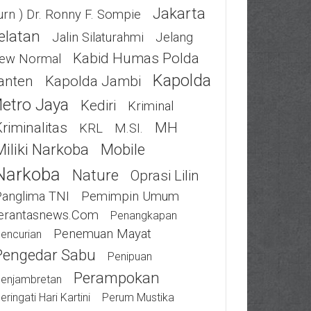
Jakarta
urn ) Dr. Ronny F. Sompie
elatan
Jalin Silaturahmi
Jelang
Kabid Humas Polda
ew Normal
Kapolda
anten
Kapolda Jambi
etro Jaya
Kediri
Kriminal
riminalitas
MH
KRL
M.SI.
Miliki Narkoba
Mobile
Narkoba
Nature
Oprasi Lilin
Panglima TNI
Pemimpin Umum
erantasnews.com
Penangkapan
Penemuan Mayat
encurian
Pengedar Sabu
Penipuan
Perampokan
enjambretan
eringati Hari Kartini
Perum Mustika