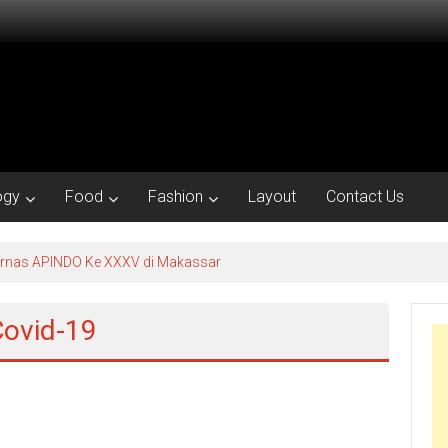
ogy
Food
Fashion
Layout
Contact Us
kornas APINDO Ke XXXV di Makassar
Covid-19