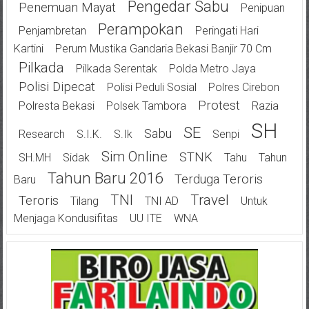
Pengedar Sabu
Penemuan Mayat
Penipuan
Perampokan
Penjambretan
Peringati Hari
Kartini
Perum Mustika Gandaria Bekasi Banjir 70 Cm
Pilkada
Pilkada Serentak
Polda Metro Jaya
Polisi Dipecat
Polisi Peduli Sosial
Polres Cirebon
Protest
Polresta Bekasi
Polsek Tambora
Razia
SH
SE
Sabu
Research
S.I.K.
S.Ik
Senpi
Sim Online
STNK
SH.MH
Sidak
Tahu
Tahun
Tahun Baru 2016
Terduga Teroris
Baru
TNI
Travel
Teroris
Tilang
TNI AD
Untuk
Menjaga Kondusifitas
UU ITE
WNA