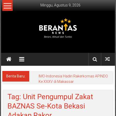
Lompat
Minggu, Agustus 9, 2026
ke
konten
BERANTAS
NEWS
Berani,
Aktual
&
Berita Baru:
IMO-Indonesia Hadiri Rakerkornas APINDO
Ke XXXV di Makassar
Tuntas.
Tag: Unit Pengumpul Zakat
BAZNAS Se-Kota Bekasi
Adakan Rakor