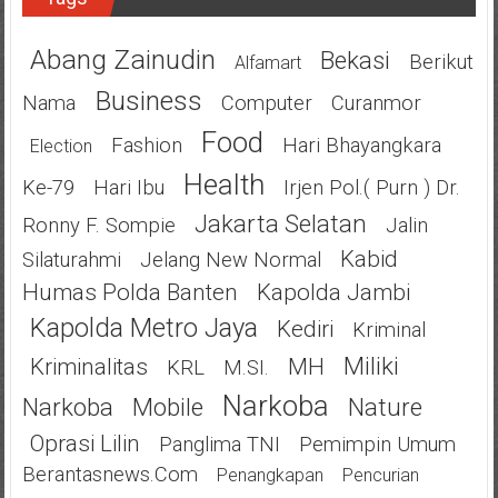
Abang Zainudin
Bekasi
Berikut
Alfamart
Business
Nama
Computer
Curanmor
Food
Fashion
Hari Bhayangkara
Election
Health
Ke-79
Hari Ibu
Irjen Pol.( Purn ) Dr.
Jakarta Selatan
Ronny F. Sompie
Jalin
Kabid
Silaturahmi
Jelang New Normal
Humas Polda Banten
Kapolda Jambi
Kapolda Metro Jaya
Kediri
Kriminal
Miliki
Kriminalitas
MH
KRL
M.SI.
Narkoba
Narkoba
Mobile
Nature
Oprasi Lilin
Panglima TNI
Pemimpin Umum
Berantasnews.com
Penangkapan
Pencurian