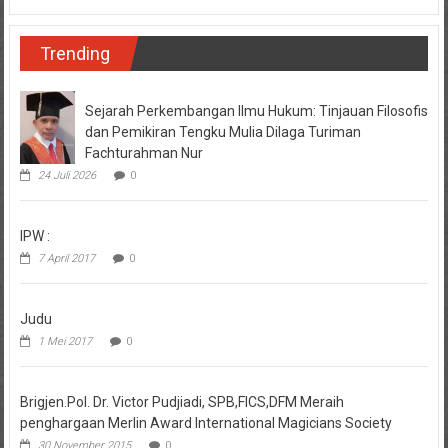
Trending
Sejarah Perkembangan Ilmu Hukum: Tinjauan Filosofis
dan Pemikiran Tengku Mulia Dilaga Turiman
Fachturahman Nur
24 Juli 2026
0
IPW :
7 April 2017
0
Judu
1 Mei 2017
0
Brigjen.Pol. Dr. Victor Pudjiadi, SPB,FICS,DFM Meraih
penghargaan Merlin Award International Magicians Society
30 November 2015
0