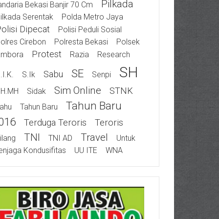
Pilkada
ndaria Bekasi Banjir 70 Cm
ilkada Serentak
Polda Metro Jaya
olisi Dipecat
Polisi Peduli Sosial
olres Cirebon
Polresta Bekasi
Polsek
Protest
ambora
Razia
Research
SH
SE
Sabu
.I.K.
S.Ik
Senpi
Sim Online
STNK
SH.MH
Sidak
Tahun Baru
ahu
Tahun Baru
016
Terduga Teroris
Teroris
TNI
Travel
ilang
TNI AD
Untuk
njaga Kondusifitas
UU ITE
WNA