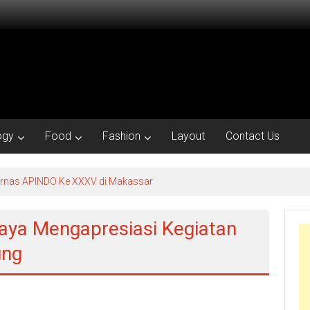
ogy
Food
Fashion
Layout
Contact Us
kornas APINDO Ke XXXV di Makassar
aya Mengapresiasi Kegiatan
ung