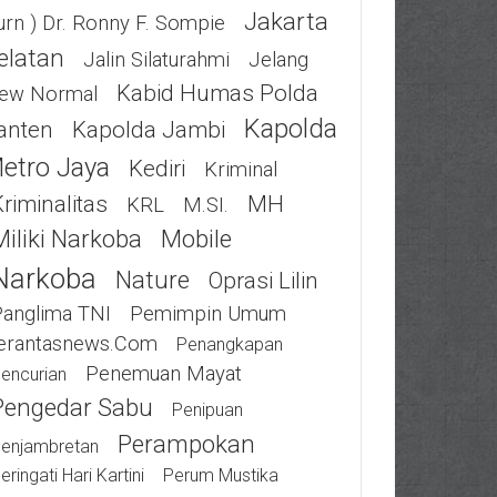
Jakarta
urn ) Dr. Ronny F. Sompie
elatan
Jalin Silaturahmi
Jelang
Kabid Humas Polda
ew Normal
Kapolda
anten
Kapolda Jambi
etro Jaya
Kediri
Kriminal
riminalitas
MH
KRL
M.SI.
Miliki Narkoba
Mobile
Narkoba
Nature
Oprasi Lilin
Panglima TNI
Pemimpin Umum
erantasnews.com
Penangkapan
Penemuan Mayat
encurian
Pengedar Sabu
Penipuan
Perampokan
enjambretan
eringati Hari Kartini
Perum Mustika