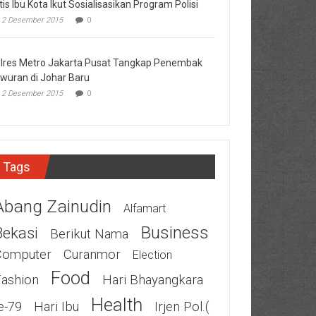
tis Ibu Kota Ikut Sosialisasikan Program Polisi
2 Desember 2015
0
lres Metro Jakarta Pusat Tangkap Penembak
wuran di Johar Baru
2 Desember 2015
0
Tags
Abang Zainudin
Alfamart
Business
Bekasi
Berikut Nama
Computer
Curanmor
Election
Food
Fashion
Hari Bhayangkara
Health
e-79
Hari Ibu
Irjen Pol.(