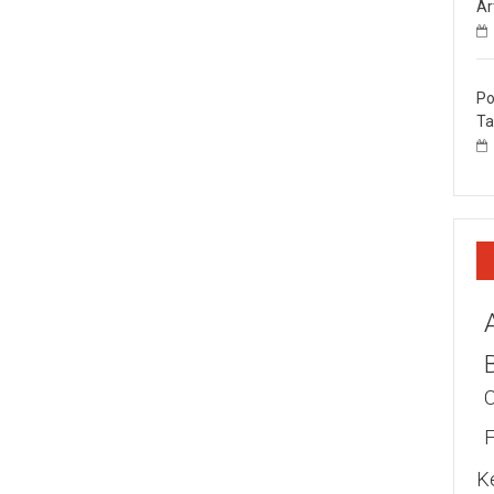
Ar
Po
Ta
K