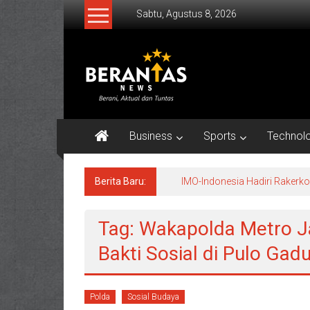
Lompat
Sabtu, Agustus 8, 2026
ke
konten
BERANTAS
NEWS
Berani,
Aktual
Business
Sports
Technol
&
Tuntas.
Berita Baru:
IMO-Indonesia Hadiri Raker
Tag: Wakapolda Metro J
Bakti Sosial di Pulo Gad
Polda
Sosial Budaya