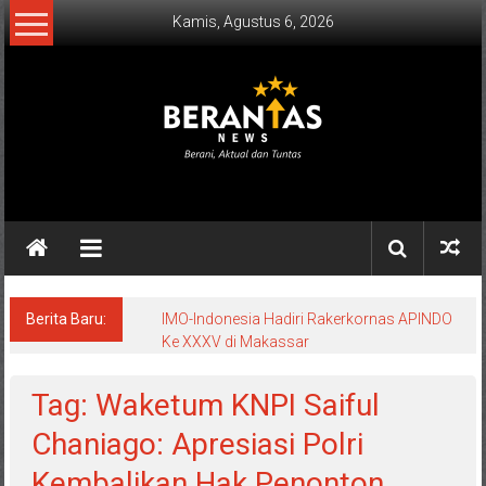
Lompat
Kamis, Agustus 6, 2026
ke
konten
BERANTAS
NEWS
Berani,
Aktual
&
Berita Baru:
IMO-Indonesia Hadiri Rakerkornas APINDO
Ke XXXV di Makassar
Tuntas.
Tag: Waketum KNPI Saiful
Chaniago: Apresiasi Polri
Kembalikan Hak Penonton