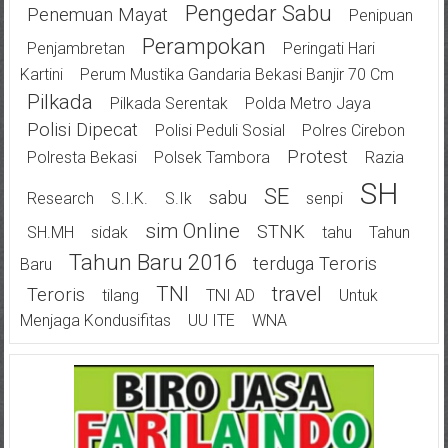
Pengedar Sabu
Penemuan Mayat
Penipuan
Perampokan
Penjambretan
Peringati Hari
Kartini
Perum Mustika Gandaria Bekasi Banjir 70 Cm
Pilkada
Pilkada Serentak
Polda Metro Jaya
Polisi Dipecat
Polisi Peduli Sosial
Polres Cirebon
Protest
Polresta Bekasi
Polsek Tambora
Razia
SH
SE
Sabu
Research
S.I.K.
S.Ik
Senpi
Sim Online
STNK
SH.MH
Sidak
Tahu
Tahun
Tahun Baru 2016
Terduga Teroris
Baru
TNI
Travel
Teroris
Tilang
TNI AD
Untuk
Menjaga Kondusifitas
UU ITE
WNA