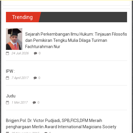
Trending
Sejarah Perkembangan Ilmu Hukum: Tinjauan Filosofis
dan Pemikiran Tengku Mulia Dilaga Turiman
Fachturahman Nur
24 Juli 2026
0
IPW :
7 April 2017
0
Judu
1 Mei 2017
0
Brigjen.Pol. Dr. Victor Pudjiadi, SPB,FICS,DFM Meraih
penghargaan Merlin Award International Magicians Society