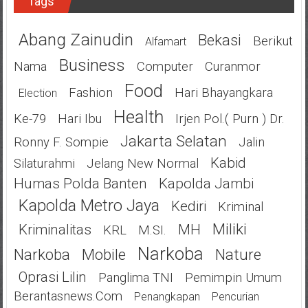
Tags
Abang Zainudin
Bekasi
Berikut
Alfamart
Business
Nama
Computer
Curanmor
Food
Fashion
Hari Bhayangkara
Election
Health
Ke-79
Hari Ibu
Irjen Pol.( Purn ) Dr.
Jakarta Selatan
Ronny F. Sompie
Jalin
Kabid
Silaturahmi
Jelang New Normal
Humas Polda Banten
Kapolda Jambi
Kapolda Metro Jaya
Kediri
Kriminal
Miliki
Kriminalitas
MH
KRL
M.SI.
Narkoba
Narkoba
Mobile
Nature
Oprasi Lilin
Panglima TNI
Pemimpin Umum
Berantasnews.com
Penangkapan
Pencurian