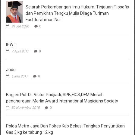
Sejarah Perkembangan Ilmu Hukum: Tinjauan Filosofis
dan Pemikiran Tengku Mulia Dilaga Turiman
Fachturahman Nur
24 Juli 2026
0
IPW :
7 April 2017
0
Judu
1 Mei 2017
0
Brigjen.Pol. Dr. Victor Pudjiadi, SPB,FICS,DFM Meraih
penghargaan Merlin Award International Magicians Society
30 November 2015
0
Polda Metro Jaya Dan Polres Kab Bekasi Tangkap Penyuntikan
Gas 3 kg ke tabung 12 kg