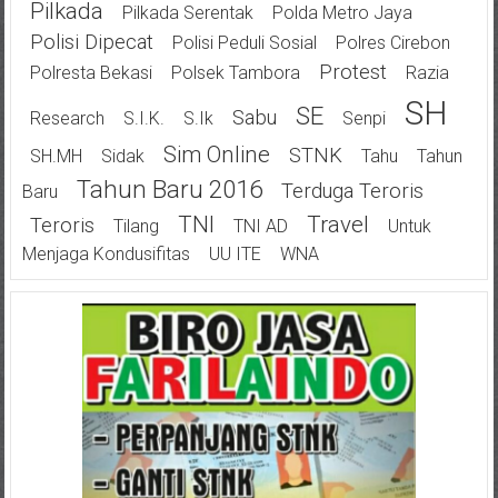
Pilkada
Pilkada Serentak
Polda Metro Jaya
Polisi Dipecat
Polisi Peduli Sosial
Polres Cirebon
Protest
Polresta Bekasi
Polsek Tambora
Razia
SH
SE
Sabu
Research
S.I.K.
S.Ik
Senpi
Sim Online
STNK
SH.MH
Sidak
Tahu
Tahun
Tahun Baru 2016
Terduga Teroris
Baru
TNI
Travel
Teroris
Tilang
TNI AD
Untuk
Menjaga Kondusifitas
UU ITE
WNA