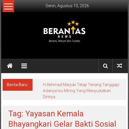
Lompat
Senin, Agustus 10, 2026
ke
konten
BERANTAS
NEWS
Berani,
Aktual
&
Berita Baru:
H.Akhmad Marjuki Tetap Tenang Tanggapi
Adanya Isu Miring Yang Menyudutkan
Tuntas.
Dirinya
Tag: Yayasan Kemala
Bhayangkari Gelar Bakti Sosial