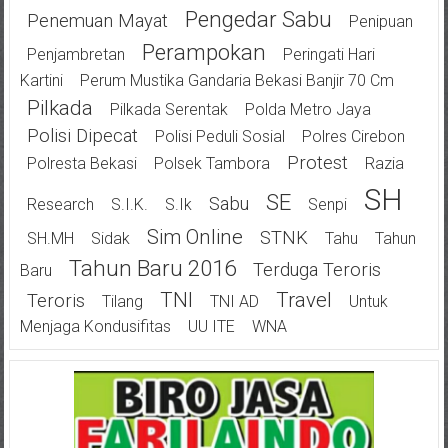
Pengedar Sabu
Penemuan Mayat
Penipuan
Perampokan
Penjambretan
Peringati Hari
Kartini
Perum Mustika Gandaria Bekasi Banjir 70 Cm
Pilkada
Pilkada Serentak
Polda Metro Jaya
Polisi Dipecat
Polisi Peduli Sosial
Polres Cirebon
Protest
Polresta Bekasi
Polsek Tambora
Razia
SH
SE
Sabu
Research
S.I.K.
S.Ik
Senpi
Sim Online
STNK
SH.MH
Sidak
Tahu
Tahun
Tahun Baru 2016
Terduga Teroris
Baru
TNI
Travel
Teroris
Tilang
TNI AD
Untuk
Menjaga Kondusifitas
UU ITE
WNA