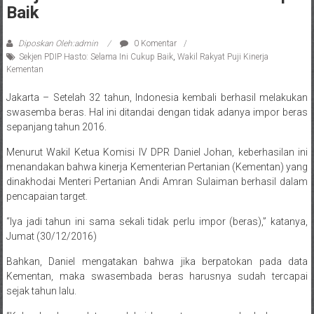
Baik
Diposkan Oleh:admin
0 Komentar
Sekjen PDIP Hasto: Selama Ini Cukup Baik
,
Wakil Rakyat Puji Kinerja
Kementan
Jakarta – Setelah 32 tahun, Indonesia kembali berhasil melakukan
swasemba beras. Hal ini ditandai dengan tidak adanya impor beras
sepanjang tahun 2016.
Menurut Wakil Ketua Komisi IV DPR Daniel Johan, keberhasilan ini
menandakan bahwa kinerja Kementerian Pertanian (Kementan) yang
dinakhodai Menteri Pertanian Andi Amran Sulaiman berhasil dalam
pencapaian target.
“Iya jadi tahun ini sama sekali tidak perlu impor (beras),” katanya,
Jumat (30/12/2016)
Bahkan, Daniel mengatakan bahwa jika berpatokan pada data
Kementan, maka swasembada beras harusnya sudah tercapai
sejak tahun lalu.