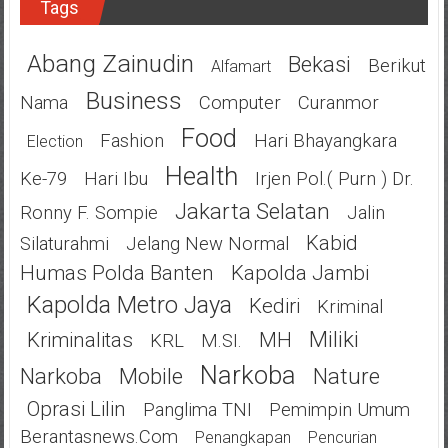
Tags
Abang Zainudin
Bekasi
Berikut
Alfamart
Business
Nama
Computer
Curanmor
Food
Fashion
Hari Bhayangkara
Election
Health
Ke-79
Hari Ibu
Irjen Pol.( Purn ) Dr.
Jakarta Selatan
Ronny F. Sompie
Jalin
Kabid
Silaturahmi
Jelang New Normal
Humas Polda Banten
Kapolda Jambi
Kapolda Metro Jaya
Kediri
Kriminal
Miliki
Kriminalitas
MH
KRL
M.SI.
Narkoba
Narkoba
Mobile
Nature
Oprasi Lilin
Panglima TNI
Pemimpin Umum
Berantasnews.com
Penangkapan
Pencurian