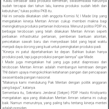
“Kalau berdasar data produksi kementan, swasembada harusnya
sudah tercapai dari tahun lalu, karena produksi sudah lebih dari
kebutuhan,” tukas politisi PKB itu..
Hal ini senada dikatakan oleh anggota Komisi IV, I Made Urip yang
mengatakan kinerja Mentan Amran cukup memberi makna bagi
meningkatnya produksi pertanian Indonesia. Menurut politisi PDIP ini,
berbagai terobosan yang telah dilakukan Mentan Amran seperti
perbaikan infrastruktur pertanian, pemberian bantuan alsintan,
pencetakan sawah baru dan menyediaan bibit yang tepat waktu
menjadi daya dorong yang kuat untuk peningkatan produksi padi.
“Kinerja ini patut dipertahankan ke depan. Bahkan bukan hanya
produksi padi, tapi juga produksi pangan lainnya” ujar Made.
I Made juga mengatakan hal yang juga patut diapresiasi dari
terobosan Mentan Amran adalah membangun kemitraan dengan
TNI dalam upaya mengokohkan ketahanan pangan dan pencapaian
swasembada pangan nasional.
“Makanya kami mendukung Pak Mentan dengan politik anggaran
yang bagus”, katanya.
Sementara itu, Sekretaris Jenderal (Sekjen) PDIP Hasto Kristiyanto
mengatakan apa yang dilakukan Mentan Amran selama ini cukup
baik. Namun menurutnya, yang paling tahu tentang kinerja menteri
adalah presiden.