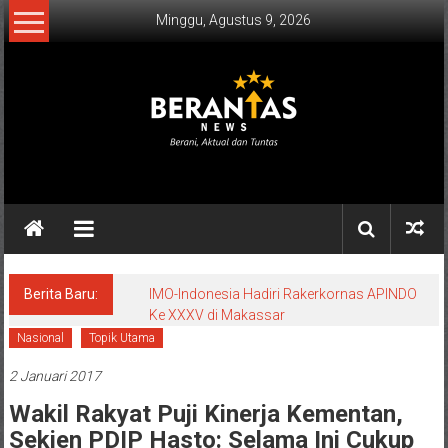
Lompat
Minggu, Agustus 9, 2026
ke
konten
BERANTAS
NEWS
Berani,
Aktual
&
Berita Baru:
IMO-Indonesia Hadiri Rakerkornas APINDO
Ke XXXV di Makassar
Tuntas.
Nasional
Topik Utama
2 Januari 2017
Wakil Rakyat Puji Kinerja Kementan,
Sekjen PDIP Hasto: Selama Ini Cukup