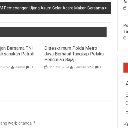
Ar
IM Pemenangan Ujang Asum Gelar Acara Makan Bersama
Po
Ta
jan Bersama TNI
Ditreskrimum Polda Metro
Laksanakan Patroli
Jaya Berhasil Tangkap Pelaku
Pencurian Bajaj
r 2016
admin
0
27 Juli 2024
Bawaan Situs
0
ang wajib ditandai
*
K