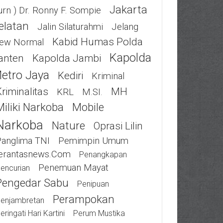
Jakarta
urn ) Dr. Ronny F. Sompie
elatan
Jalin Silaturahmi
Jelang
Kabid Humas Polda
ew Normal
Kapolda
anten
Kapolda Jambi
etro Jaya
Kediri
Kriminal
riminalitas
MH
KRL
M.SI.
Miliki Narkoba
Mobile
Narkoba
Nature
Oprasi Lilin
Panglima TNI
Pemimpin Umum
erantasnews.com
Penangkapan
Penemuan Mayat
encurian
Pengedar Sabu
Penipuan
Perampokan
enjambretan
eringati Hari Kartini
Perum Mustika