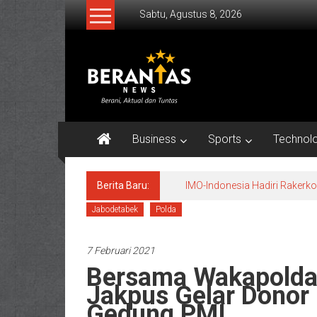
Lompat
Sabtu, Agustus 8, 2026
ke
konten
BERANTAS
NEWS
Berani,
Aktual
Business
Sports
Technol
&
Tuntas.
Berita Baru:
IMO-Indonesia Hadiri Raker
Jabodetabek
Polda
7 Februari 2021
Bersama Wakapolda 
Jakpus Gelar Donor
Gedung PMI