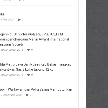
du
1 Mei 2017
0
igjen.Pol. Dr. Victor Pudjiadi, SPB,FICS,DFM
raih penghargaan Merlin Award International
gicians Society
30 November 2015
0
lda Metro Jaya Dan Polres Kab Bekasi Tangkap
nyuntikan Gas 3 kg ke tabung 12 kg
30 November 2015
0
polri: Wartawan dan Polisi Saling Membutuhkan
2 Desember 2015
0