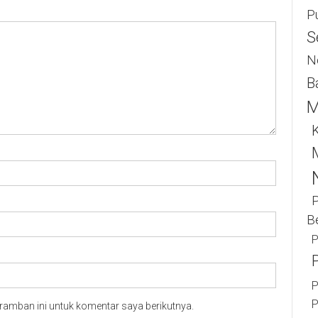
P
S
N
B
M
K
B
P
P
P
ramban ini untuk komentar saya berikutnya.