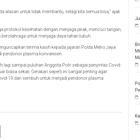
ada alasan untuk tidak membantu, selagi kita semua bisa,” ajak
Ju
ga protokol kesehatan dengan menjaga jarak, mencuci tangan,
 berolahraga untuk menjaga daya tahan tubuh.
Br
enguncapkan terima kasih kepada jajaran Polda Metro Jaya
Me
di pendonor plasma konvalesen.
Ma
ih lagi sampai puluhan Anggota Polri sebagai penyintas Covid-
r biasa sekali. Gerakan seperti ini sangat penting agar
 Covid-19 dan sembuh untuk menjadi pendonor plasma
Po
Pe
Ka