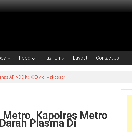
ogy
Food
Fashion
Layout
Contact Us
kornas APINDO Ke XXXV di Makassar
Metro, Kapolres Metro
 Darah Plasma Di