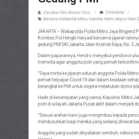
Diposkan Oleh:Bawaan Situs
0 Komentar
Bersama Wakapolda Metro
,
Kapolres Metro Jakpus Gelar 
JAKARTA – Wakapolda Polda Metro Jaya Brigjend P
Kombes Pol Hengki Haryadi bersama jajaran lainnya
gedung PMI DKI Jakarta Jalan Kramat Raya, No. 3 Ja
Dalam paparannya, Hendro menyebut pendonor plasm
meminta agar anggota polri yang pernah terkonfir
“Saya minta ke jajaran seluruh anggota Polda Metro 
pernah terpapar Covid-19 dan dalam keadaan sehat,
berangkat ke PMI untuk segera melakukan donor pl
Hadir di kesempatan yang sama, Kapolres Metro J
polri di wilayah Jakarta Pusat aktif dalam menjadi 
“Sesuai arahan kami juga mengimbau kepada person
membutuhkan bagi mereka yang sedang dirawat kare
Anggota yang sudah dinyatakan sembuh, sebisa mu