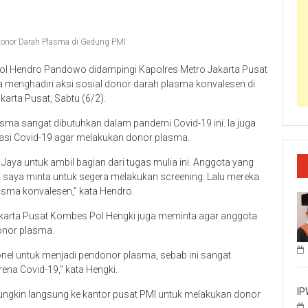
Donor Darah Plasma di Gedung PMI
ol Hendro Pandowo didampingi Kapolres Metro Jakarta Pusat
 menghadiri aksi sosial donor darah plasma konvalesen di
karta Pusat, Sabtu (6/2).
a sangat dibutuhkan dalam pandemi Covid-19 ini. Ia juga
masi Covid-19 agar melakukan donor plasma.
Jaya untuk ambil bagian dari tugas mulia ini. Anggota yang
 saya minta untuk segera melakukan screening. Lalu mereka
asma konvalesen,” kata Hendro.
akarta Pusat Kombes Pol Hengki juga meminta agar anggota
donor plasma.
el untuk menjadi pendonor plasma, sebab ini sangat
na Covid-19,” kata Hengki.
IP
ngkin langsung ke kantor pusat PMI untuk melakukan donor