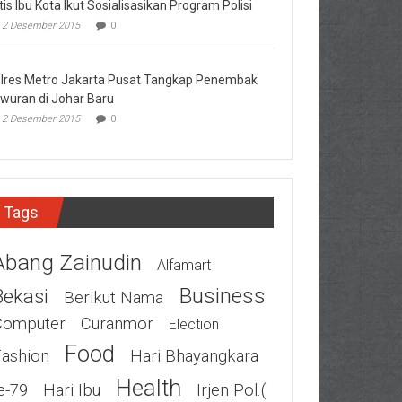
tis Ibu Kota Ikut Sosialisasikan Program Polisi
2 Desember 2015
0
lres Metro Jakarta Pusat Tangkap Penembak
wuran di Johar Baru
2 Desember 2015
0
Tags
Abang Zainudin
Alfamart
Business
Bekasi
Berikut Nama
Computer
Curanmor
Election
Food
Fashion
Hari Bhayangkara
Health
e-79
Hari Ibu
Irjen Pol.(