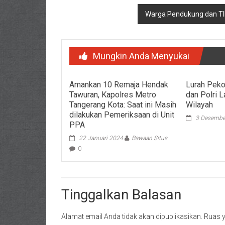
pos
Warga Pendukung dan T
Mungkin Anda Menyukai
Amankan 10 Remaja Hendak
Lurah Peko
Tawuran, Kapolres Metro
dan Polri 
Tangerang Kota: Saat ini Masih
Wilayah
dilakukan Pemeriksaan di Unit
3 Desembe
PPA
22 Januari 2024
Bawaan Situs
0
Tinggalkan Balasan
Alamat email Anda tidak akan dipublikasikan.
Ruas y