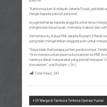
plasma.
“Kantornya kan di wilayah Jakarta Pusat, jadi tidak 
Hengki kepada seluruh personel.
Ia juga berharap kepada anggota untuk terus menja
menghindari kerumunan, memakai makser dan rutin
Sementara itu, Ketua PMI Jakarta Rustam Effendi m
yang telah mengerahkan anggota polri untuk menja
“Saya tidak lihat berapa jumlah pendonornya. Terleb
19 ini mendonorkan plasma konvalesen ke PMI. Ini lua
nantinya diikuti masyarakat yang pernah terpapar
konvalesen,” urai Rustam. ( Sri )
Total Views:
347
Navigasi
59 Warga di Tambora Terkena Operasi Yustisi