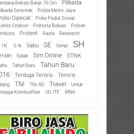
Pilkada
ndaria Bekasi Banjir 70 Cm
ilkada Serentak
Polda Metro Jaya
olisi Dipecat
Polisi Peduli Sosial
olres Cirebon
Polresta Bekasi
Polsek
Protest
ambora
Razia
Research
SH
SE
Sabu
.I.K.
S.Ik
Senpi
Sim Online
STNK
SH.MH
Sidak
Tahun Baru
ahu
Tahun Baru
016
Terduga Teroris
Teroris
TNI
Travel
ilang
TNI AD
Untuk
njaga Kondusifitas
UU ITE
WNA