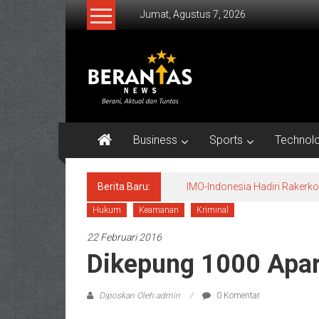
Lompat
Jumat, Agustus 7, 2026
ke
konten
BERANTAS
NEWS
Berani,
Aktual
Business
Sports
Technol
&
Tuntas.
Berita Baru:
IMO-Indonesia Hadiri Raker
Hukum
Keamanan
Kriminal
22 Februari 2016
Dikepung 1000 Apar
Diposkan Oleh:admin
0 Komentar