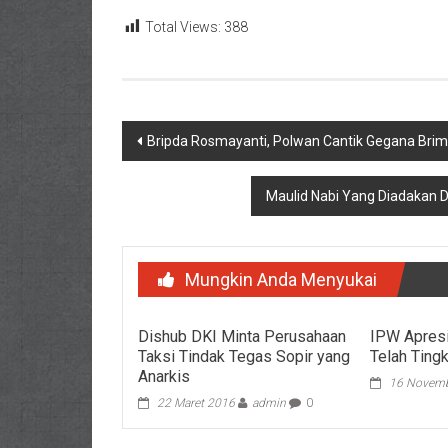
Total Views:
388
Navigasi
Bripda Rosmayanti, Polwan Cantik Gegana Brim
pos
Maulid Nabi Yang Diadakan D
Mungkin Anda Menyukai
Dishub DKI Minta Perusahaan
IPW Apresi
Taksi Tindak Tegas Sopir yang
Telah Ting
Anarkis
16 Novemb
22 Maret 2016
admin
0