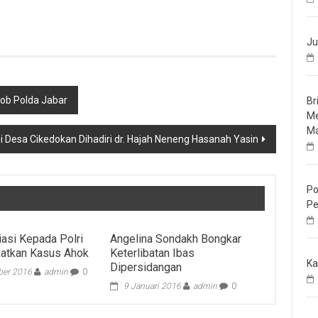
Ju
ob Polda Jabar
Br
Me
Ma
i Desa Cikedokan Dihadiri dr. Hajah Neneng Hasanah Yasin
Po
Pe
asi Kepada Polri
Angelina Sondakh Bongkar
katkan Kasus Ahok
Keterlibatan Ibas
Ka
Dipersidangan
er 2016
admin
0
9 Januari 2016
admin
0