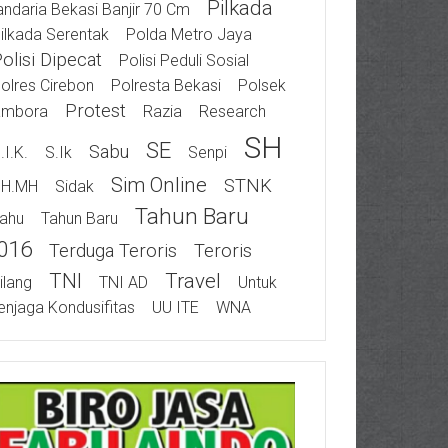
Pilkada
ndaria Bekasi Banjir 70 Cm
ilkada Serentak
Polda Metro Jaya
olisi Dipecat
Polisi Peduli Sosial
olres Cirebon
Polresta Bekasi
Polsek
Protest
ambora
Razia
Research
SH
SE
Sabu
.I.K.
S.Ik
Senpi
Sim Online
STNK
SH.MH
Sidak
Tahun Baru
ahu
Tahun Baru
016
Terduga Teroris
Teroris
TNI
Travel
ilang
TNI AD
Untuk
njaga Kondusifitas
UU ITE
WNA