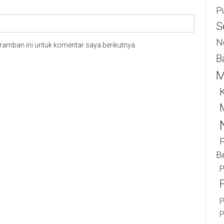
P
S
N
ramban ini untuk komentar saya berikutnya.
B
M
K
B
P
P
P