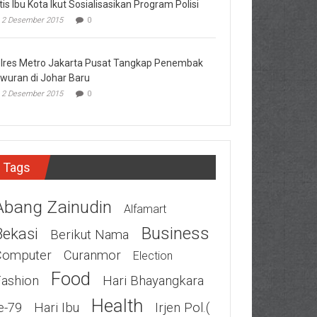
tis Ibu Kota Ikut Sosialisasikan Program Polisi
2 Desember 2015
0
lres Metro Jakarta Pusat Tangkap Penembak
wuran di Johar Baru
2 Desember 2015
0
Tags
Abang Zainudin
Alfamart
Business
Bekasi
Berikut Nama
Computer
Curanmor
Election
Food
Fashion
Hari Bhayangkara
Health
e-79
Hari Ibu
Irjen Pol.(