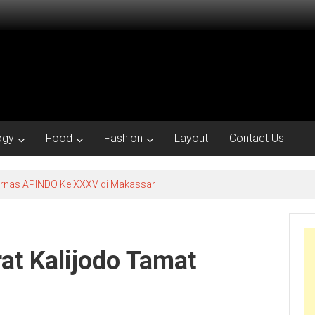
ogy
Food
Fashion
Layout
Contact Us
kornas APINDO Ke XXXV di Makassar
at Kalijodo Tamat