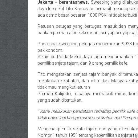
Jakarta – berantasnews.
Sweeping yang dilakuka
Jaya Irjen Pol Tito Karnavian berhasil menutup ak
ada demo besar-besaran 1000 PSK ini tidak terbukti
Ratusan petugas yang bertugas masuk dan menyis
bahkan preman atau kekerasan, senyap senyap saja
Pada saat sweeping petugas menemukan 9923 botol
pak kondom.
Selain itu Polda Metro Jaya juga mengamankan 17 
pemilik senjata tajam, dan 9 orang pemilik kafe.
Tito mengatakan senjata tajam banyak di temuka
melakukan kejahatan, dan intimidasi Masyarakat 
tidak mau mengikuti aturan
Preman Kalijodo, misalnya memasok miras, kond
yang sudah ditentukan.
” Kami melakukan pendataan terhadap pemilik kafe 
tidak boleh lagi beroperasi sesuai arahan dari Pempro
Mengenai pemilik sejata tajam dan yang ditemukan
Nomor 1 tahun 1951 tentang kepemilikan senjata ta