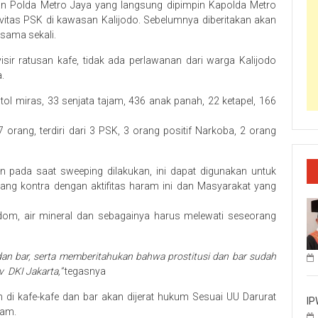
n Polda Metro Jaya yang langsung dipimpin Kapolda Metro
tivitas PSK di kawasan Kalijodo. Sebelumnya diberitakan akan
 sama sekali.
ir ratusan kafe, tidak ada perlawanan dari warga Kalijodo
.
 miras, 33 senjata tajam, 436 anak panah, 22 ketapel, 166
orang, terdiri dari 3 PSK, 3 orang positif Narkoba, 2 orang
n pada saat sweeping dilakukan, ini dapat digunakan untuk
yang kontra dengan aktifitas haram ini dan Masyarakat yang
om, air mineral dan sebagainya harus melewati seseorang
dan bar, serta memberitahukan bahwa prostitusi dan bar sudah
v DKI Jakarta,”
tegasnya
 di kafe-kafe dan bar akan dijerat hukum Sesuai UU Darurat
IP
jam.