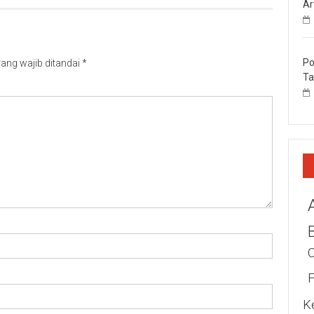
Ar
Po
ang wajib ditandai
*
Ta
K