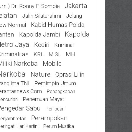
Jakarta
urn ) Dr. Ronny F. Sompie
elatan
Jalin Silaturahmi
Jelang
Kabid Humas Polda
ew Normal
Kapolda
anten
Kapolda Jambi
etro Jaya
Kediri
Kriminal
riminalitas
MH
KRL
M.SI.
Miliki Narkoba
Mobile
Narkoba
Nature
Oprasi Lilin
Panglima TNI
Pemimpin Umum
erantasnews.com
Penangkapan
Penemuan Mayat
encurian
Pengedar Sabu
Penipuan
Perampokan
enjambretan
eringati Hari Kartini
Perum Mustika