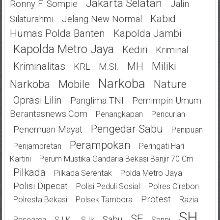
Jakarta Selatan
Ronny F. Sompie
Jalin
Kabid
Silaturahmi
Jelang New Normal
Humas Polda Banten
Kapolda Jambi
Kapolda Metro Jaya
Kediri
Kriminal
Miliki
Kriminalitas
MH
KRL
M.SI.
Narkoba
Narkoba
Mobile
Nature
Oprasi Lilin
Panglima TNI
Pemimpin Umum
Berantasnews.com
Penangkapan
Pencurian
Pengedar Sabu
Penemuan Mayat
Penipuan
Perampokan
Penjambretan
Peringati Hari
Kartini
Perum Mustika Gandaria Bekasi Banjir 70 Cm
Pilkada
Pilkada Serentak
Polda Metro Jaya
Polisi Dipecat
Polisi Peduli Sosial
Polres Cirebon
Protest
Polresta Bekasi
Polsek Tambora
Razia
SH
SE
Sabu
Research
S.I.K.
S.Ik
Senpi