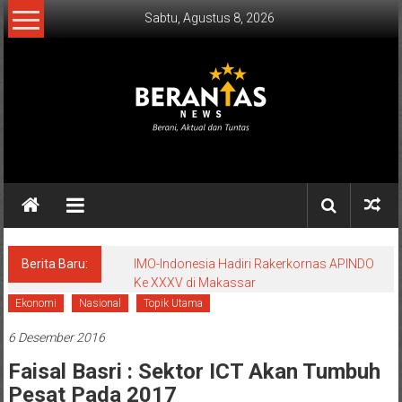
Lompat
Sabtu, Agustus 8, 2026
ke
konten
BERANTAS
NEWS
Berani,
Aktual
&
Berita Baru:
IMO-Indonesia Hadiri Rakerkornas APINDO
Ke XXXV di Makassar
Tuntas.
Ekonomi
Nasional
Topik Utama
6 Desember 2016
Faisal Basri : Sektor ICT Akan Tumbuh
Pesat Pada 2017