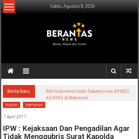
Lompat
Sabtu, Agustus 8, 2026
ke
konten
BERANTAS
NEWS
Berani,
Aktual
&
Berita Baru:
IMO-Indonesia Hadiri Rakerkornas APINDO
Ke XXXV di Makassar
Tuntas.
Hukum
Keamanan
7 April 2017
IPW : Kejaksaan Dan Pengadilan Agar
Tidak Menggubris Surat Kapolda