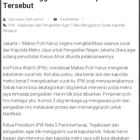
Tersebut
Diposkan Oleh:admin
0 Komentar
IPW : Kejaksaan dan Pengadilan Agar Tidak Menggubris Surat Kapolda
Tersebut
Jakarta – Mabes Polri harus segera mengklarifikasi adanya surat
dari Kapolda Metro Jaya untuk Pengadilan Negeri Jakarta Utara agar
sidang penuntutan Kasus Ahok ditunda pelaksanaannya.
Ind Police Watch (IPW), mendesak Mabes Polri harus mengecek
kebenaran surat tsb. Asli atau palsu. Jika benar asli dan kapolda
metro benar2 mengeluarkan surat itu. IPW sngt menyayangkannya.
Sebab hal ini bisa dikatagorikan sbg bentuk intervensi polda metro
jaya terhadap pengadilan. Hal ini tdk bisa dibiarkan. Pimpinan polri
hrs menegur ybs. Komisi 3 sbg lembaga yg mengawasi polri dan
pengadilan hrs melakukan protes dan memanggil polri untuk
klarifikasi.
Ketua Presidium IPW Neta S Pane berharap, “kejaksaan dan
pengadilan agar tdk menggubris surat kapolda tsb. Sebab hal ini
bagian dari intervensi dan kapolda metro jaya sdh bisa dikatakan