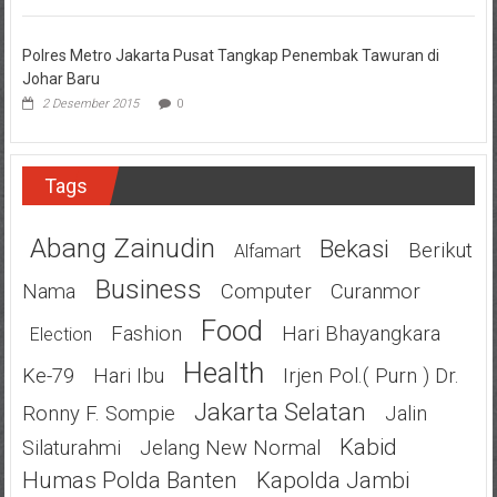
Polres Metro Jakarta Pusat Tangkap Penembak Tawuran di
Johar Baru
2 Desember 2015
0
Tags
Abang Zainudin
Bekasi
Berikut
Alfamart
Business
Nama
Computer
Curanmor
Food
Fashion
Hari Bhayangkara
Election
Health
Ke-79
Hari Ibu
Irjen Pol.( Purn ) Dr.
Jakarta Selatan
Ronny F. Sompie
Jalin
Kabid
Silaturahmi
Jelang New Normal
Humas Polda Banten
Kapolda Jambi