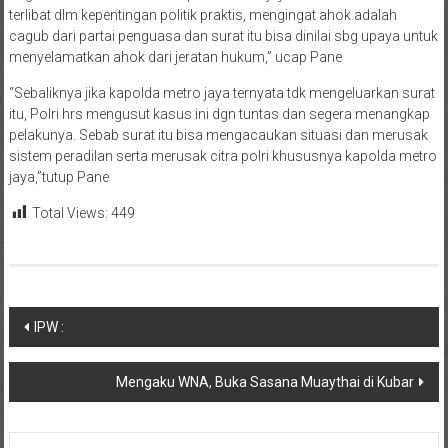
terlibat dlm kepentingan politik praktis, mengingat ahok adalah
cagub dari partai penguasa dan surat itu bisa dinilai sbg upaya untuk
menyelamatkan ahok dari jeratan hukum,” ucap Pane
“Sebaliknya jika kapolda metro jaya ternyata tdk mengeluarkan surat
itu, Polri hrs mengusut kasus ini dgn tuntas dan segera menangkap
pelakunya. Sebab surat itu bisa mengacaukan situasi dan merusak
sistem peradilan serta merusak citra polri khususnya kapolda metro
jaya,”tutup Pane
Total Views:
449
Navigasi
IPW :
pos
Mengaku WNA, Buka Sasana Muaythai di Kubar