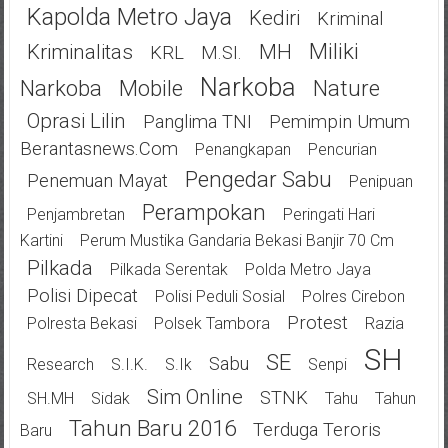
Kapolda Metro Jaya
Kediri
Kriminal
Miliki
Kriminalitas
MH
KRL
M.SI.
Narkoba
Narkoba
Mobile
Nature
Oprasi Lilin
Panglima TNI
Pemimpin Umum
Berantasnews.com
Penangkapan
Pencurian
Pengedar Sabu
Penemuan Mayat
Penipuan
Perampokan
Penjambretan
Peringati Hari
Kartini
Perum Mustika Gandaria Bekasi Banjir 70 Cm
Pilkada
Pilkada Serentak
Polda Metro Jaya
Polisi Dipecat
Polisi Peduli Sosial
Polres Cirebon
Protest
Polresta Bekasi
Polsek Tambora
Razia
SH
SE
Sabu
Research
S.I.K.
S.Ik
Senpi
Sim Online
STNK
SH.MH
Sidak
Tahu
Tahun
Tahun Baru 2016
Terduga Teroris
Baru