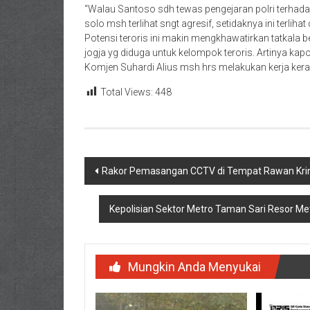
“Walau Santoso sdh tewas pengejaran polri terhadap
solo msh terlihat sngt agresif, setidaknya ini terliha
Potensi teroris ini makin mengkhawatirkan tatkala b
jogja yg diduga untuk kelompok teroris. Artinya ka
Komjen Suhardi Alius msh hrs melakukan kerja keras
Total Views:
448
Navigasi
Rakor Pemasangan CCTV di Tempat Rawan Krimi
pos
Kepolisian Sektor Metro Taman Sari Resor M
Mungkin Anda Menyukai