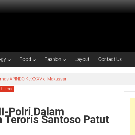
ogy
Food
Fashion
Layout
Contact Us
kornas APINDO Ke XXXV di Makassar
k Utama
I-Polri Dalam
Teroris Santoso Patut