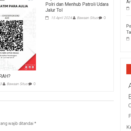
Ar
Polri dan Menhub Patroli Udara
Jalur Tol
15 April 2024
Bawaan Situs
0
Po
Ta
TRAH?
23
Bawaan Situs
0
ang wajib ditandai
*
K