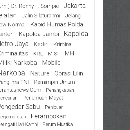
Jakarta
urn ) Dr. Ronny F. Sompie
elatan
Jalin Silaturahmi
Jelang
Kabid Humas Polda
ew Normal
Kapolda
anten
Kapolda Jambi
etro Jaya
Kediri
Kriminal
riminalitas
MH
KRL
M.SI.
Miliki Narkoba
Mobile
Narkoba
Nature
Oprasi Lilin
Panglima TNI
Pemimpin Umum
erantasnews.com
Penangkapan
Penemuan Mayat
encurian
Pengedar Sabu
Penipuan
Perampokan
enjambretan
eringati Hari Kartini
Perum Mustika