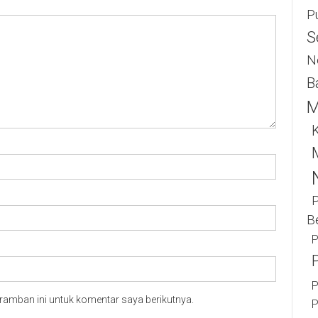
P
S
N
B
M
K
B
P
P
ramban ini untuk komentar saya berikutnya.
P