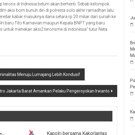
 teroris di Indnesia belum akan berhenti. Sebab kelompok
t dlm aksi bom bunuh diri di polresta solo akhir ramadhan lalu.
eredar kabar masuknya dana setara rp 20 miliar dari suriah ke
Ju
polri baru Tito Karnavian maupun Kepala BNPT yang baru
 untuk menekan aksi2 terorisme di indonesia” tutur Neta
Br
Me
Ma
nalitas Menuju Lumajang Lebih Kondusif
Po
Pe
etro Jakarta Barat Amankan Pelaku Pengeroyokan Irwanto
Ka
Kapolri bersama Kakorlantas