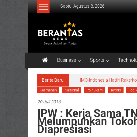
Lompat
Sabtu, Agustus 8, 2026
ke
konten
BERANTAS
NEWS
Berani,
Aktual
Business
Sports
Technol
&
Tuntas.
Berita Baru:
IMO-Indonesia Hadiri Raker
Keamanan
Nasional
Polhukam
Teroris
Topi
20 Juli 2016
IPW : Kerja Sama TN
Melumpuhkan Tokoh 
Diapresiasi