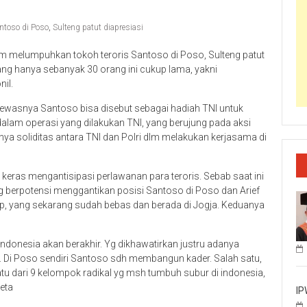
ntoso di Poso
,
Sulteng patut diapresiasi
lam melumpuhkan tokoh teroris Santoso di Poso, Sulteng patut
ng hanya sebanyak 30 orang ini cukup lama, yakni
il.
, tewasnya Santoso bisa disebut sebagai hadiah TNI untuk
dalam operasi yang dilakukan TNI, yang berujung pada aksi
ya soliditas antara TNI dan Polri dlm melakukan kerjasama di
 keras mengantisipasi perlawanan para teroris. Sebab saat ini
ng berpotensi menggantikan posisi Santoso di Poso dan Arief
 yang sekarang sudah bebas dan berada di Jogja. Keduanya
Indonesia akan berakhir. Yg dikhawatirkan justru adanya
. Di Poso sendiri Santoso sdh membangun kader. Salah satu,
tu dari 9 kelompok radikal yg msh tumbuh subur di indonesia,
Neta
IP