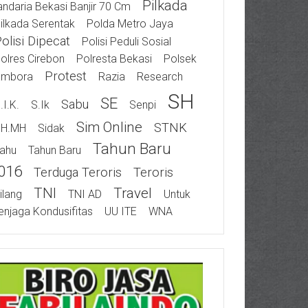
Pilkada
ndaria Bekasi Banjir 70 Cm
ilkada Serentak
Polda Metro Jaya
olisi Dipecat
Polisi Peduli Sosial
olres Cirebon
Polresta Bekasi
Polsek
Protest
ambora
Razia
Research
SH
SE
Sabu
.I.K.
S.Ik
Senpi
Sim Online
STNK
SH.MH
Sidak
Tahun Baru
ahu
Tahun Baru
016
Terduga Teroris
Teroris
TNI
Travel
ilang
TNI AD
Untuk
njaga Kondusifitas
UU ITE
WNA