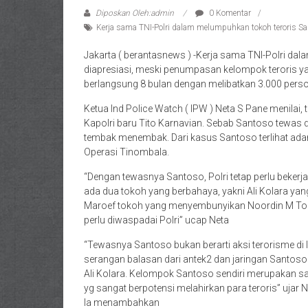
Diposkan Oleh:admin
0 Komentar
Kerja sama TNI-Polri dalam melumpuhkan tokoh teroris Sa
Jakarta ( berantasnews ) -Kerja sama TNI-Polri da
diapresiasi, meski penumpasan kelompok teroris ya
berlangsung 8 bulan dengan melibatkan 3.000 person
Ketua Ind Police Watch ( IPW ) Neta S Pane menilai
Kapolri baru Tito Karnavian. Sebab Santoso tewas 
tembak menembak. Dari kasus Santoso terlihat adan
Operasi Tinombala.
“Dengan tewasnya Santoso, Polri tetap perlu bekerja
ada dua tokoh yang berbahaya, yakni Ali Kolara ya
Maroef tokoh yang menyembunyikan Noordin M Top,
perlu diwaspadai Polri” ucap Neta
“Tewasnya Santoso bukan berarti aksi terorisme di 
serangan balasan dari antek2 dan jaringan Santoso
Ali Kolara. Kelompok Santoso sendiri merupakan sa
yg sangat berpotensi melahirkan para teroris” ujar 
Ia menambahkan