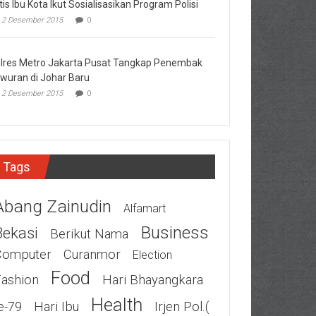
tis Ibu Kota Ikut Sosialisasikan Program Polisi
2 Desember 2015
0
lres Metro Jakarta Pusat Tangkap Penembak
wuran di Johar Baru
2 Desember 2015
0
Tags
Abang Zainudin
Alfamart
Business
Bekasi
Berikut Nama
Computer
Curanmor
Election
Food
Fashion
Hari Bhayangkara
Health
e-79
Hari Ibu
Irjen Pol.(