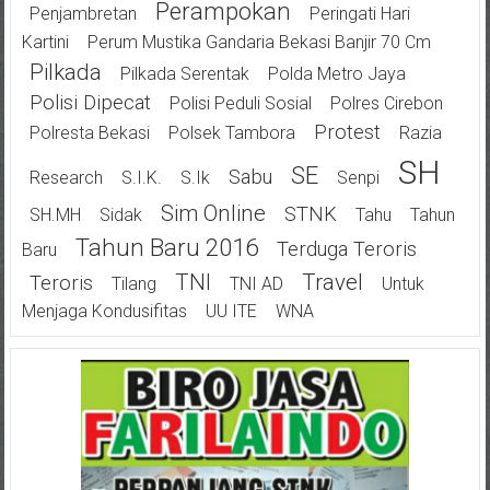
Perampokan
Penjambretan
Peringati Hari
Kartini
Perum Mustika Gandaria Bekasi Banjir 70 Cm
Pilkada
Pilkada Serentak
Polda Metro Jaya
Polisi Dipecat
Polisi Peduli Sosial
Polres Cirebon
Protest
Polresta Bekasi
Polsek Tambora
Razia
SH
SE
Sabu
Research
S.I.K.
S.Ik
Senpi
Sim Online
STNK
SH.MH
Sidak
Tahu
Tahun
Tahun Baru 2016
Terduga Teroris
Baru
TNI
Travel
Teroris
Tilang
TNI AD
Untuk
Menjaga Kondusifitas
UU ITE
WNA