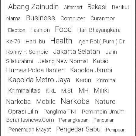
Abang Zainudin
Bekasi
Berikut
Alfamart
Business
Nama
Computer
Curanmor
Food
Fashion
Hari Bhayangkara
Election
Health
Ke-79
Hari Ibu
Irjen Pol.( Purn ) Dr.
Jakarta Selatan
Ronny F. Sompie
Jalin
Kabid
Silaturahmi
Jelang New Normal
Humas Polda Banten
Kapolda Jambi
Kapolda Metro Jaya
Kediri
Kriminal
Miliki
Kriminalitas
MH
KRL
M.SI.
Narkoba
Narkoba
Mobile
Nature
Oprasi Lilin
Panglima TNI
Pemimpin Umum
Berantasnews.com
Penangkapan
Pencurian
Pengedar Sabu
Penemuan Mayat
Penipuan