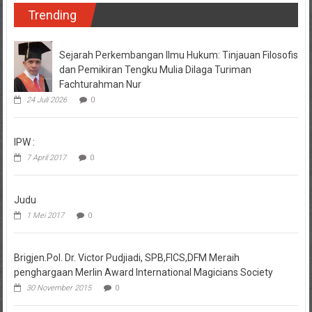
Trending
Sejarah Perkembangan Ilmu Hukum: Tinjauan Filosofis
dan Pemikiran Tengku Mulia Dilaga Turiman
Fachturahman Nur
24 Juli 2026
0
IPW :
7 April 2017
0
Judu
1 Mei 2017
0
Brigjen.Pol. Dr. Victor Pudjiadi, SPB,FICS,DFM Meraih
penghargaan Merlin Award International Magicians Society
30 November 2015
0