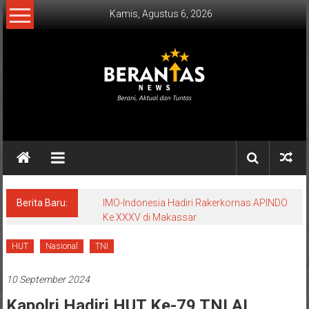
Lompat
Kamis, Agustus 6, 2026
ke
konten
BERANTAS
NEWS
Berani,
Aktual
&
Berita Baru:
IMO-Indonesia Hadiri Rakerkornas APINDO
Ke XXXV di Makassar
Tuntas.
HUT
Nasional
TNI
10 September 2024
Kapolri Hadiri HUT Ke-79 TNI AL