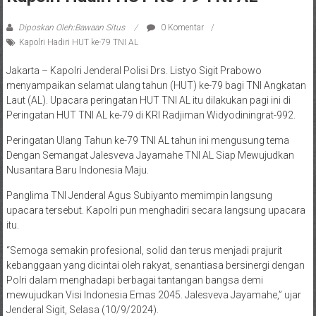
Diposkan Oleh:Bawaan Situs
0 Komentar
Kapolri Hadiri HUT ke-79 TNI AL
Jakarta – Kapolri Jenderal Polisi Drs. Listyo Sigit Prabowo
menyampaikan selamat ulang tahun (HUT) ke-79 bagi TNI Angkatan
Laut (AL). Upacara peringatan HUT TNI AL itu dilakukan pagi ini di
Peringatan HUT TNI AL ke-79 di KRI Radjiman Widyodiningrat-992.
Peringatan Ulang Tahun ke-79 TNI AL tahun ini mengusung tema
Dengan Semangat Jalesveva Jayamahe TNI AL Siap Mewujudkan
Nusantara Baru Indonesia Maju.
Panglima TNI Jenderal Agus Subiyanto memimpin langsung
upacara tersebut. Kapolri pun menghadiri secara langsung upacara
itu.
“Semoga semakin profesional, solid dan terus menjadi prajurit
kebanggaan yang dicintai oleh rakyat, senantiasa bersinergi dengan
Polri dalam menghadapi berbagai tantangan bangsa demi
mewujudkan Visi Indonesia Emas 2045. Jalesveva Jayamahe,” ujar
Jenderal Sigit, Selasa (10/9/2024).