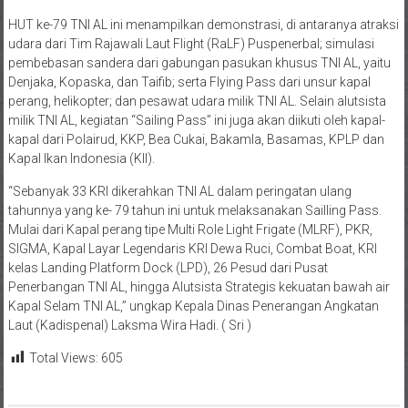
HUT ke-79 TNI AL ini menampilkan demonstrasi, di antaranya atraksi
udara dari Tim Rajawali Laut Flight (RaLF) Puspenerbal; simulasi
pembebasan sandera dari gabungan pasukan khusus TNI AL, yaitu
Denjaka, Kopaska, dan Taifib; serta Flying Pass dari unsur kapal
perang, helikopter; dan pesawat udara milik TNI AL. Selain alutsista
milik TNI AL, kegiatan “Sailing Pass” ini juga akan diikuti oleh kapal-
kapal dari Polairud, KKP, Bea Cukai, Bakamla, Basamas, KPLP dan
Kapal Ikan Indonesia (KII).
“Sebanyak 33 KRI dikerahkan TNI AL dalam peringatan ulang
tahunnya yang ke- 79 tahun ini untuk melaksanakan Sailling Pass.
Mulai dari Kapal perang tipe Multi Role Light Frigate (MLRF), PKR,
SIGMA, Kapal Layar Legendaris KRI Dewa Ruci, Combat Boat, KRI
kelas Landing Platform Dock (LPD), 26 Pesud dari Pusat
Penerbangan TNI AL, hingga Alutsista Strategis kekuatan bawah air
Kapal Selam TNI AL,” ungkap Kepala Dinas Penerangan Angkatan
Laut (Kadispenal) Laksma Wira Hadi. ( Sri )
Total Views:
605