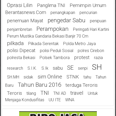
Oprasi Lilin
Panglima TNI
Pemimpin Umum
Berantasnews.com
Penangkapan
Pencurian
Pengedar Sabu
Penemuan Mayat
Penipuan
Perampokan
Penjambretan
Peringati Hari Kartini
Perum Mustika Gandaria Bekasi Banjir 70 Cm
Pilkada
Pilkada Serentak
Polda Metro Jaya
Polisi Dipecat
Polisi Peduli Sosial
Polres Cirebon
Protest
Polresta Bekasi
Polsek Tambora
Razia
SH
SE
Sabu
Research
S.I.K.
S.Ik
Senpi
Sim Online
STNK
SH.MH
Sidak
Tahu
Tahun
Tahun Baru 2016
Terduga Teroris
Baru
TNI
Travel
Teroris
Tilang
TNI AD
Untuk
Menjaga Kondusifitas
UU ITE
WNA