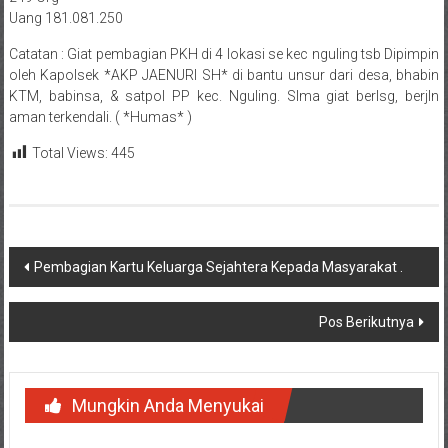
Uang 181.081.250
Catatan : Giat pembagian PKH di 4 lokasi se kec nguling tsb Dipimpin
oleh Kapolsek *AKP JAENURI SH* di bantu unsur dari desa, bhabin
KTM, babinsa, & satpol PP kec. Nguling. Slma giat berlsg, berjln
aman terkendali. ( *Humas* )
Total Views:
445
Navigasi
Pembagian Kartu Keluarga Sejahtera Kepada Masyarakat .
pos
Pos Berikutnya
Mungkin Anda Menyukai