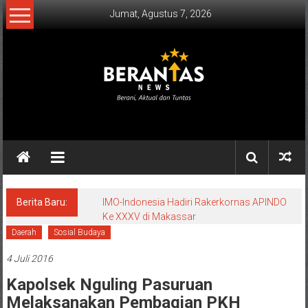
Lompat
Jumat, Agustus 7, 2026
ke
konten
BERANTAS
NEWS
Berani,
Aktual
&
Berita Baru:
IMO-Indonesia Hadiri Rakerkornas APINDO
Ke XXXV di Makassar
Tuntas.
Daerah
Sosial Budaya
4 Juli 2016
Kapolsek Nguling Pasuruan
Melaksanakan Pembagian PKH