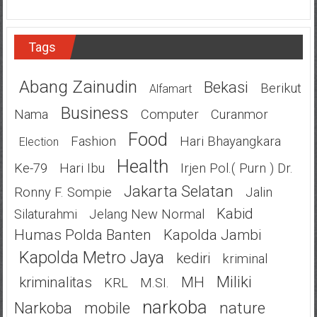
Tags
Abang Zainudin
Bekasi
Berikut
Alfamart
Business
Nama
Computer
Curanmor
Food
Fashion
Hari Bhayangkara
Election
Health
Ke-79
Hari Ibu
Irjen Pol.( Purn ) Dr.
Jakarta Selatan
Ronny F. Sompie
Jalin
Kabid
Silaturahmi
Jelang New Normal
Humas Polda Banten
Kapolda Jambi
Kapolda Metro Jaya
Kediri
Kriminal
Miliki
Kriminalitas
MH
KRL
M.SI.
Narkoba
Narkoba
Mobile
Nature