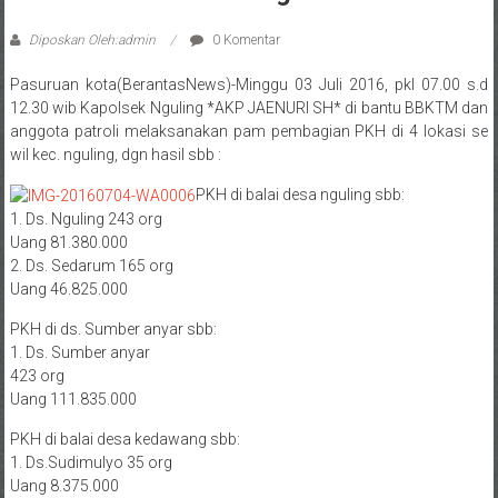
Diposkan Oleh:admin
0 Komentar
Pasuruan kota(BerantasNews)-Minggu 03 Juli 2016, pkl 07.00 s.d
12.30 wib Kapolsek Nguling *AKP JAENURI SH* di bantu BBKTM dan
anggota patroli melaksanakan pam pembagian PKH di 4 lokasi se
wil kec. nguling, dgn hasil sbb :
PKH di balai desa nguling sbb:
1. Ds. Nguling 243 org
Uang 81.380.000
2. Ds. Sedarum 165 org
Uang 46.825.000
PKH di ds. Sumber anyar sbb:
1. Ds. Sumber anyar
423 org
Uang 111.835.000
PKH di balai desa kedawang sbb:
1. Ds.Sudimulyo 35 org
Uang 8.375.000