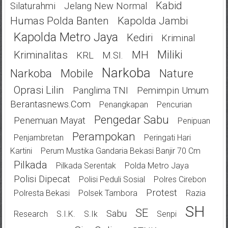
Kabid
Silaturahmi
Jelang New Normal
Humas Polda Banten
Kapolda Jambi
Kapolda Metro Jaya
Kediri
Kriminal
Miliki
Kriminalitas
MH
KRL
M.SI.
Narkoba
Narkoba
Mobile
Nature
Oprasi Lilin
Panglima TNI
Pemimpin Umum
Berantasnews.com
Penangkapan
Pencurian
Pengedar Sabu
Penemuan Mayat
Penipuan
Perampokan
Penjambretan
Peringati Hari
Kartini
Perum Mustika Gandaria Bekasi Banjir 70 Cm
Pilkada
Pilkada Serentak
Polda Metro Jaya
Polisi Dipecat
Polisi Peduli Sosial
Polres Cirebon
Protest
Polresta Bekasi
Polsek Tambora
Razia
SH
SE
Sabu
Research
S.I.K.
S.Ik
Senpi