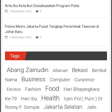
Artis Ibu Kota Ikut Sosialisasikan Program Polisi
2 Desember 2015
0
Polres Metro Jakarta Pusat Tangkap Penembak Tawuran di
Johar Baru
2 Desember 2015
0
Tags
Abang Zainudin
Bekasi
Berikut
Alfamart
Business
Nama
Computer
Curanmor
Food
Fashion
Hari Bhayangkara
Election
Health
Ke-79
Hari Ibu
Irjen Pol.( Purn ) Dr.
Jakarta Selatan
Ronny F. Sompie
Jalin