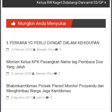
Ketua RW Kaget Didatangi Danramil 03/GP
Mungkin Anda Menyukai
3 PERKARA YG PERLU DIINGAT DALAM KEHIDUPAN
3 Februari 2022
Bawaan Situs
0
Momen Ketua KPK Pasangkan Name tag Pembaca Doa
Yang Jatuh
9 Januari 2020
Bawaan Situs
0
Bhabinkamtibmas Polsek Plered Monitor Posyandu dan
Menghimbau Warga Jaga Kamtibmas
8 Agustus 2017
admin
0