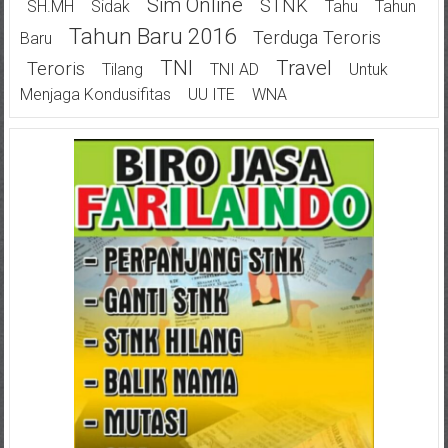
Sim Online
STNK
SH.MH
Sidak
Tahu
Tahun
Tahun Baru 2016
Terduga Teroris
Baru
TNI
Travel
Teroris
Tilang
TNI AD
Untuk
Menjaga Kondusifitas
UU ITE
WNA