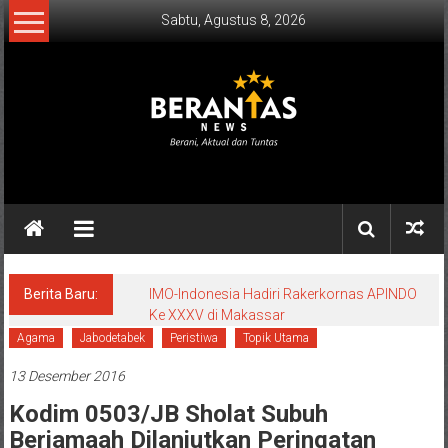
Lompat
Sabtu, Agustus 8, 2026
ke
konten
BERANTAS
NEWS
Berani,
Aktual
&
Berita Baru:
IMO-Indonesia Hadiri Rakerkornas APINDO
Ke XXXV di Makassar
Tuntas.
Agama
Jabodetabek
Peristiwa
Topik Utama
13 Desember 2016
Kodim 0503/JB Sholat Subuh
Berjamaah Dilanjutkan Peringatan