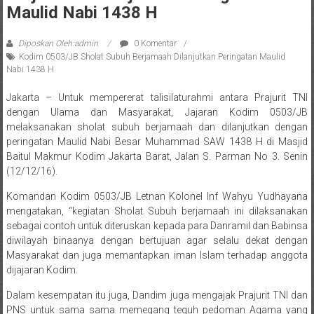
Maulid Nabi 1438 H
Diposkan Oleh:admin
0 Komentar
Kodim 0503/JB Sholat Subuh Berjamaah Dilanjutkan Peringatan Maulid
Nabi 1438 H
Jakarta – Untuk mempererat talisilaturahmi antara Prajurit TNI
dengan Ulama dan Masyarakat, Jajaran Kodim 0503/JB
melaksanakan sholat subuh berjamaah dan dilanjutkan dengan
peringatan Maulid Nabi Besar Muhammad SAW 1438 H di Masjid
Baitul Makmur Kodim Jakarta Barat, Jalan S. Parman No 3. Senin
(12/12/16).
Komandan Kodim 0503/JB Letnan Kolonel Inf Wahyu Yudhayana
mengatakan, “kegiatan Sholat Subuh berjamaah ini dilaksanakan
sebagai contoh untuk diteruskan kepada para Danramil dan Babinsa
diwilayah binaanya dengan bertujuan agar selalu dekat dengan
Masyarakat dan juga memantapkan iman Islam terhadap anggota
dijajaran Kodim.
Dalam kesempatan itu juga, Dandim juga mengajak Prajurit TNI dan
PNS untuk sama sama memegang teguh pedoman Agama yang