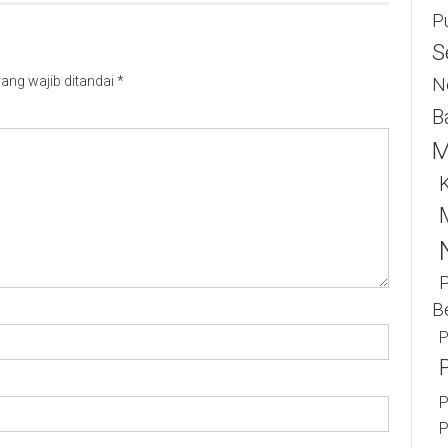
P
S
ang wajib ditandai
*
N
B
M
K
B
P
P
P