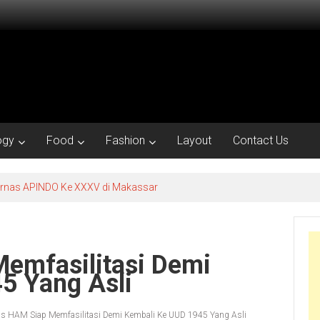
ogy
Food
Fashion
Layout
Contact Us
kornas APINDO Ke XXXV di Makassar
emfasilitasi Demi
5 Yang Asli
 HAM Siap Memfasilitasi Demi Kembali Ke UUD 1945 Yang Asli