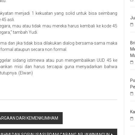
itu:
akyatan menjadi 1 kekuatan yang solid untuk bisa seimbang
Ju
45 asli.
egara, mau atau tidak mau mereka harus kembali ke kode 45
egara,” tambah Yudi.
Br
-sama dan jika tidak bisa dilakukan dialog bersama-sama maka
Me
a formal ataupun secara non formal.
Ma
ggelar sidang istimewa atau pun mengembalikan UUD 45 ke
pankan misi dan harus tercapai guna menyadarkan bahwa
 tutupnya. (Elwan)
Po
Pe
Ka
GHARGAAN DARI KEMENKUMHAM
RAHMI DAN SOSIALISASI PDAM CABANG ARJAWINANGUN