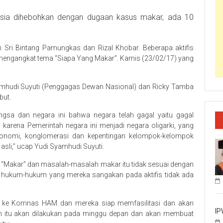
esia dihebohkan dengan dugaan kasus makar, ada 10
h Sri Bintang Pamungkas dan Rizal Khobar. Beberapa aktifis
 mengangkat tema “Siapa Yang Makar”. Kamis (23/02/17) yang
amhudi Suyuti (Penggagas Dewan Nasional) dan Ricky Tamba
but.
gsa dan negara ini bahwa negara telah gagal yaitu gagal
arena Pemerintah negara ini menjadi negara oligarki, yang
konomi, konglomerasi dan kepentingan kelompok-kelompok
sli,” ucap Yudi Syamhudi Suyuti.
t “Makar” dan masalah-masalah makar itu tidak sesuai dengan
 hukum-hukum yang mereka sangakan pada aktifis tidak ada
gadu ke Komnas HAM dan mereka siap memfasilitasi dan akan
IP
n itu akan dilakukan pada minggu depan dan akan membuat