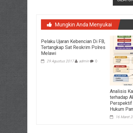
Mungkin Anda Menyukai
Pelaku Ujaran Kebencian Di FB,
Tertangkap Sat Reskrim Polres
Melawi
29 Agustus 2017
admin
0
Analisis K
terhadap A
Perspektif
Hukum Pan
16 Maret 