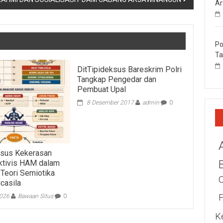
Ar
Po
Ta
DitTipideksus Bareskrim Polri
Tangkap Pengedar dan
Pembuat Upal
8 Desember 2017
admin
0
asus Kekerasan
ktivis HAM dalam
 Teori Semiotika
casila
2026
Bawaan Situs
0
K