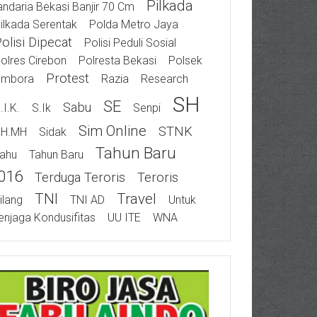
Pilkada
ndaria Bekasi Banjir 70 Cm
ilkada Serentak
Polda Metro Jaya
olisi Dipecat
Polisi Peduli Sosial
olres Cirebon
Polresta Bekasi
Polsek
Protest
ambora
Razia
Research
SH
SE
Sabu
.I.K.
S.Ik
Senpi
Sim Online
STNK
SH.MH
Sidak
Tahun Baru
ahu
Tahun Baru
016
Terduga Teroris
Teroris
TNI
Travel
ilang
TNI AD
Untuk
njaga Kondusifitas
UU ITE
WNA