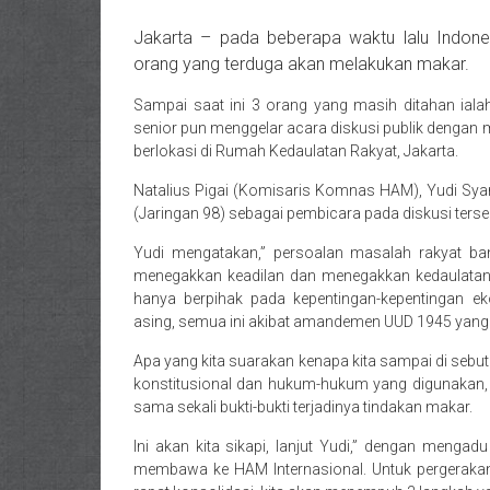
Jakarta – pada beberapa waktu lalu Indon
orang yang terduga akan melakukan makar.
Sampai saat ini 3 orang yang masih ditahan iala
senior pun menggelar acara diskusi publik dengan
berlokasi di Rumah Kedaulatan Rakyat, Jakarta.
Natalius Pigai (Komisaris Komnas HAM), Yudi Sy
(Jaringan 98) sebagai pembicara pada diskusi terse
Yudi mengatakan,” persoalan masalah rakyat ban
menegakkan keadilan dan menegakkan kedaulatan k
hanya berpihak pada kepentingan-kepentingan e
asing, semua ini akibat amandemen UUD 1945 yang a
Apa yang kita suarakan kenapa kita sampai di sebu
konstitusional dan hukum-hukum yang digunakan,
sama sekali bukti-bukti terjadinya tindakan makar.
Ini akan kita sikapi, lanjut Yudi,” dengan men
membawa ke HAM Internasional. Untuk pergeraka