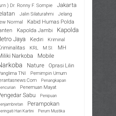
Jakarta
urn ) Dr. Ronny F. Sompie
elatan
Jalin Silaturahmi
Jelang
Kabid Humas Polda
ew Normal
Kapolda
anten
Kapolda Jambi
etro Jaya
Kediri
Kriminal
riminalitas
MH
KRL
M.SI.
Miliki Narkoba
Mobile
Narkoba
Nature
Oprasi Lilin
Panglima TNI
Pemimpin Umum
erantasnews.com
Penangkapan
Penemuan Mayat
encurian
Pengedar Sabu
Penipuan
Perampokan
enjambretan
eringati Hari Kartini
Perum Mustika