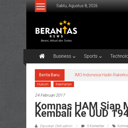
Lompat
Sabtu, Agustus 8, 2026
ke
konten
BERANTAS
NEWS
Berani,
Aktual
Business
Sports
Technol
&
Tuntas.
Berita Baru:
IMO-Indonesia Hadiri Raker
Hukum
Keamanan
24 Februari 2017
Komnas HAM Siap M
Kembali Ke UUD 194
Diposkan Oleh:admin
0 Komentar
Komnas