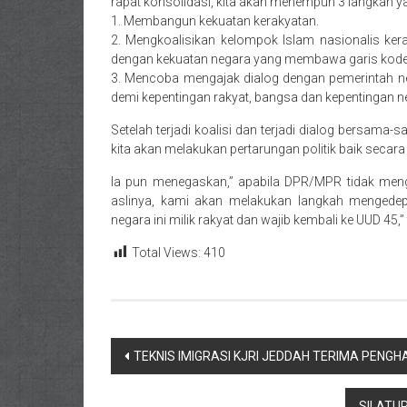
rapat konsolidasi, kita akan menempuh 3 langkah ya
1. Membangun kekuatan kerakyatan.
2. Mengkoalisikan kelompok Islam nasionalis ker
dengan kekuatan negara yang membawa garis kode 
3. Mencoba mengajak dialog dengan pemerintah n
demi kepentingan rakyat, bangsa dan kepentingan n
Setelah terjadi koalisi dan terjadi dialog bersama
kita akan melakukan pertarungan politik baik secar
Ia pun menegaskan,” apabila DPR/MPR tidak men
aslinya, kami akan melakukan langkah mengede
negara ini milik rakyat dan wajib kembali ke UUD 45,”
Total Views:
410
Navigasi
TEKNIS IMIGRASI KJRI JEDDAH TERIMA PEN
pos
SILATU