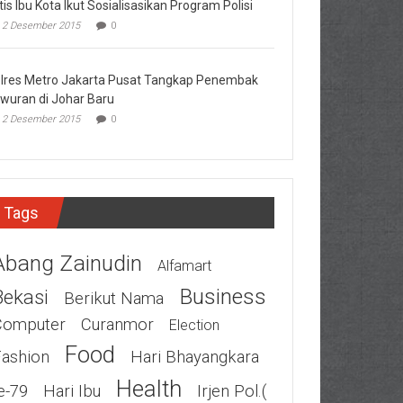
tis Ibu Kota Ikut Sosialisasikan Program Polisi
2 Desember 2015
0
lres Metro Jakarta Pusat Tangkap Penembak
wuran di Johar Baru
2 Desember 2015
0
Tags
Abang Zainudin
Alfamart
Business
Bekasi
Berikut Nama
Computer
Curanmor
Election
Food
Fashion
Hari Bhayangkara
Health
e-79
Hari Ibu
Irjen Pol.(