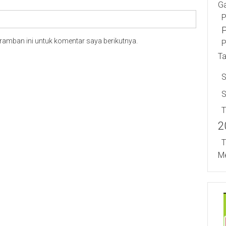
Ga
P
P
ramban ini untuk komentar saya berikutnya.
P
T
S
T
2
T
Me